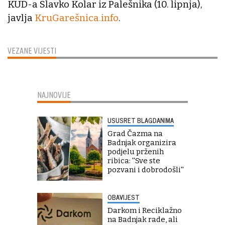
KUD-a Slavko Kolar iz Palešnika (10. lipnja),
javlja
KruGarešnica.info
.
VEZANE VIJESTI
NAJNOVIJE
USUSRET BLAGDANIMA
Grad Čazma na
Badnjak organizira
podjelu prženih
ribica: ''Sve ste
pozvani i dobrodošli''
OBAVIJEST
Darkom i Reciklažno
na Badnjak rade, ali