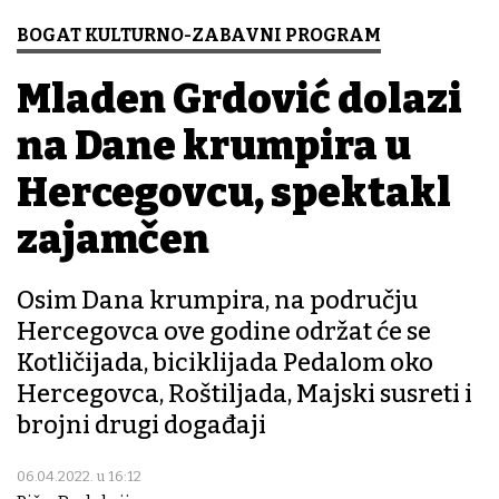
BOGAT KULTURNO-ZABAVNI PROGRAM
Mladen Grdović dolazi
na Dane krumpira u
Hercegovcu, spektakl
zajamčen
Osim Dana krumpira, na području
Hercegovca ove godine održat će se
Kotličijada, biciklijada Pedalom oko
Hercegovca, Roštiljada, Majski susreti i
brojni drugi događaji
06.04.2022. u 16:12