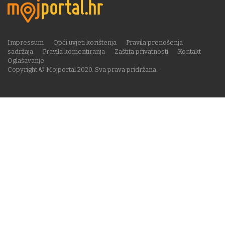
Impressum
Opći uvjeti korištenja
Pravila prenošenja
sadržaja
Pravila komentiranja
Zaštita privatnosti
Kontakt
Oglašavanje
Copyright © Mojportal 2020. Sva prava pridržana.