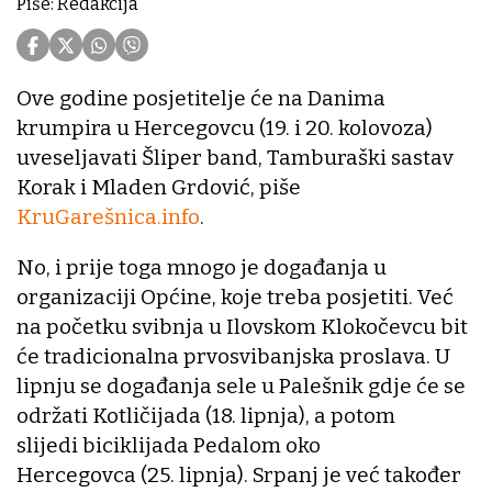
Piše: Redakcija
Ove godine posjetitelje će na Danima
krumpira u Hercegovcu (19. i 20. kolovoza)
uveseljavati Šliper band, Tamburaški sastav
Korak i Mladen Grdović, piše
KruGarešnica.info
.
No, i prije toga mnogo je događanja u
organizaciji Općine, koje treba posjetiti. Već
na početku svibnja u Ilovskom Klokočevcu bit
će tradicionalna prvosvibanjska proslava. U
lipnju se događanja sele u Palešnik gdje će se
održati Kotličijada (18. lipnja), a potom
slijedi biciklijada Pedalom oko
Hercegovca (25. lipnja). Srpanj je već također