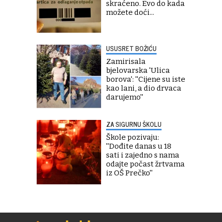
skraćeno. Evo do kada
možete doći...
USUSRET BOŽIĆU
Zamirisala
bjelovarska 'Ulica
borova': ''Cijene su iste
kao lani, a dio drvaca
darujemo''
ZA SIGURNU ŠKOLU
Škole pozivaju:
''Dođite danas u 18
sati i zajedno s nama
odajte počast žrtvama
iz OŠ Prečko''