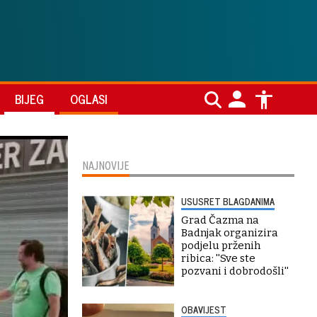
BIJEG
OGLASI
NAJNOVIJE
USUSRET BLAGDANIMA
Grad Čazma na
Badnjak organizira
podjelu prženih
ribica: ''Sve ste
pozvani i dobrodošli''
OBAVIJEST