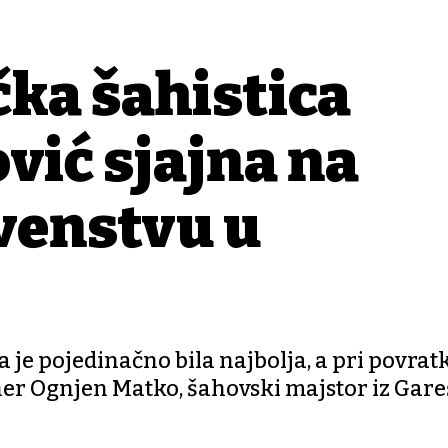
ka šahistica
vić sjajna na
venstvu u
 je pojedinačno bila najbolja, a pri povrat
ener Ognjen Matko, šahovski majstor iz Gar