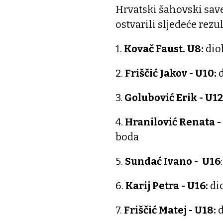
Hrvatski šahovski save
ostvarili sljedeće rezul
1.
Kovač Faust. U8:
dio
2.
Friščić Jakov - U10:
3.
Golubović Erik - U12
4.
Hranilović Renata -
boda
5.
Sundać Ivano - U16
6.
Karij Petra - U16:
dio
7.
Friščić Matej - U18:
d