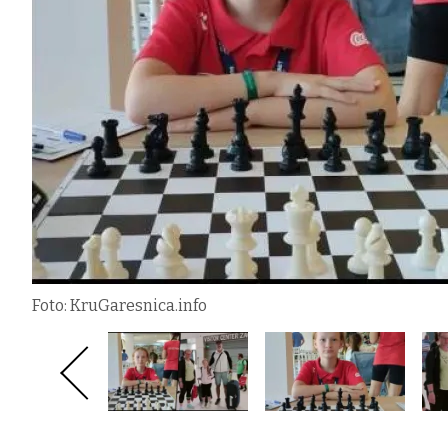
Foto: KruGaresnica.info