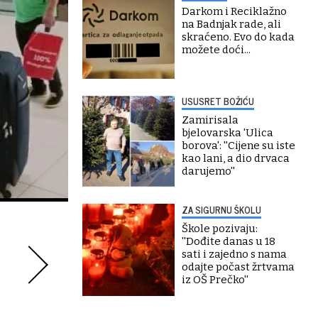
Darkom i Reciklažno
na Badnjak rade, ali
skraćeno. Evo do kada
možete doći...
USUSRET BOŽIĆU
Zamirisala
bjelovarska 'Ulica
borova': ''Cijene su iste
kao lani, a dio drvaca
darujemo''
ZA SIGURNU ŠKOLU
Škole pozivaju:
''Dođite danas u 18
sati i zajedno s nama
odajte počast žrtvama
iz OŠ Prečko''