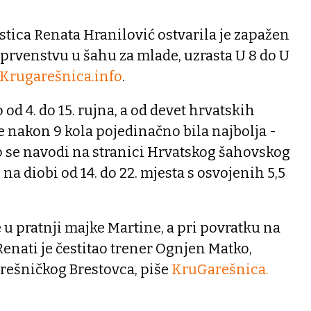
tica Renata Hranilović ostvarila je zapažen
rvenstvu u šahu za mlade, uzrasta U 8 do U
Krugarešnica.info
.
od 4. do 15. rujna, a od devet hrvatskih
e nakon 9 kola pojedinačno bila najbolja -
ko se navodi na stranici Hrvatskog šahovskog
 na diobi od 14. do 22. mjesta s osvojenih 5,5
 u pratnji majke Martine, a pri povratku na
nati je čestitao trener Ognjen Matko,
arešničkog Brestovca, piše
KruGarešnica.