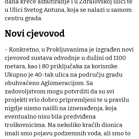
dana kreće asfaltiranje i u Ždralovskoj ulici te
u Ulici Svetog Antuna, koja se nalazi u samom
centru grada.
Novi cjevovod
- Konkretno, u Prokljuvanima je izgrađen novi
cjevovod sustava odvodnje u dužini od 1100
metara, kao i 80 priključaka za korisnike.
Ukupno je 40-tak ulica na području gradu
obuhvaćeno Aglomeracijom. Sa
zadovoljstvom mogu potvrditi da su svi
projekti vrlo dobro pripremljeni te u pravilu
nigdje nismo naišli na iznenađenja, koja
eventualno nisu bila predviđena
troškovnicima. Na nekoliko kraćih dionica
imali smo pojavu podzemnih voda, ali smo to