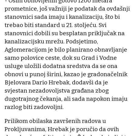
- Osim obnovljenih gotovo 1200 metara
prometnice, još važniji je podatak da ovdašnji
stanovnici sada imaju i kanalizaciju, što bi
trebao biti standard u 21. stoljeću. Svi
stanovnici dobili su besplatan priključak na
kanalizacijsku mrežu. Podsjetimo,
Aglomeracijom je bilo planirano obnavljanje
samo polovice ceste, dok su Grad i Vodne
usluge uložili dodatna sredstva da se ona
obnovi u punoj širini, kazao je gradonačelnik
Bjelovara Dario Hrebak, dodavši da je
svjestan nezadovoljstva građana zbog
dugotrajnog čekanja, ali sada napokon imaju
razlog biti zadovoljni.
Prilikom obilaska završenih radova u
Prokljuvanima, Hrebak je poručio da ovih