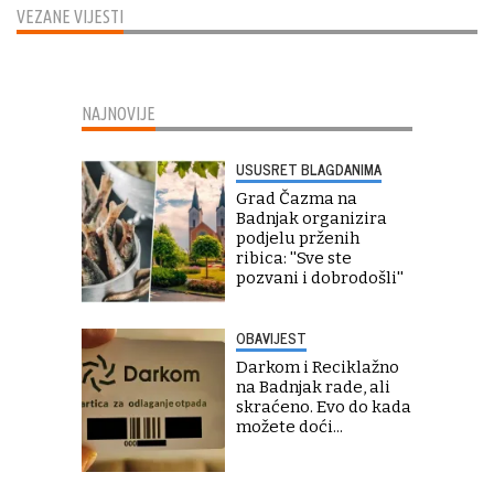
VEZANE VIJESTI
NAJNOVIJE
USUSRET BLAGDANIMA
Grad Čazma na
Badnjak organizira
podjelu prženih
ribica: ''Sve ste
pozvani i dobrodošli''
OBAVIJEST
Darkom i Reciklažno
na Badnjak rade, ali
skraćeno. Evo do kada
možete doći...