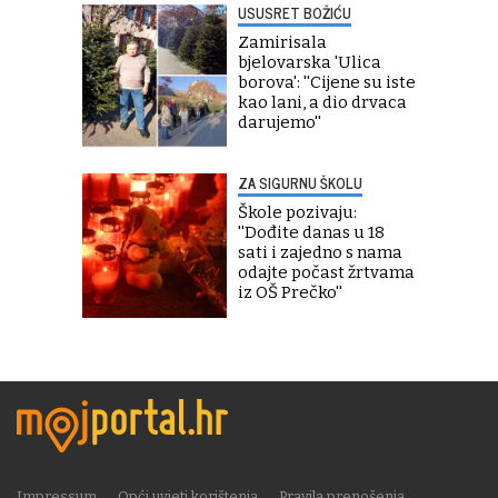
USUSRET BOŽIĆU
Zamirisala
bjelovarska 'Ulica
borova': ''Cijene su iste
kao lani, a dio drvaca
darujemo''
ZA SIGURNU ŠKOLU
Škole pozivaju:
''Dođite danas u 18
sati i zajedno s nama
odajte počast žrtvama
iz OŠ Prečko''
Impressum
Opći uvjeti korištenja
Pravila prenošenja