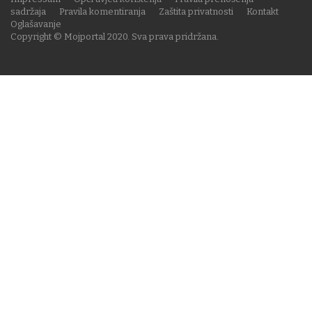
sadržaja
Pravila komentiranja
Zaštita privatnosti
Kontakt
Oglašavanje
Copyright © Mojportal 2020. Sva prava pridržana.