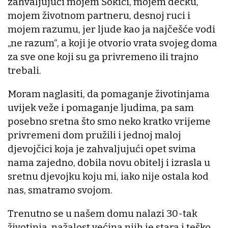
zahvaljujući mojem Šokici, mojem dečku,
mojem životnom partneru, desnoj ruci i
mojem razumu, jer ljude kao ja najčešće vodi
„ne razum“, a koji je otvorio vrata svojeg doma
za sve one koji su ga privremeno ili trajno
trebali.
Moram naglasiti, da pomaganje životinjama
uvijek veže i pomaganje ljudima, pa sam
posebno sretna što smo neko kratko vrijeme
privremeni dom pružili i jednoj maloj
djevojčici koja je zahvaljujući opet svima
nama zajedno, dobila novu obitelj i izrasla u
sretnu djevojku koju mi, iako nije ostala kod
nas, smatramo svojom.
Trenutno se u našem domu nalazi 30-tak
životinja, nažalost većina njih je stara i teško