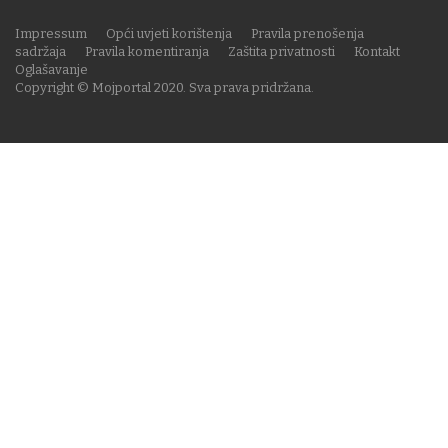
Impressum
Opći uvjeti korištenja
Pravila prenošenja
sadržaja
Pravila komentiranja
Zaštita privatnosti
Kontakt
Oglašavanje
Copyright © Mojportal 2020. Sva prava pridržana.