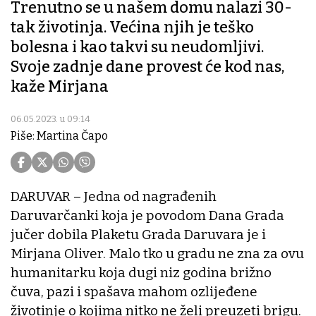
Trenutno se u našem domu nalazi 30-
tak životinja. Većina njih je teško
bolesna i kao takvi su neudomljivi.
Svoje zadnje dane provest će kod nas,
kaže Mirjana
06.05.2023. u 09:14
Piše: Martina Čapo
DARUVAR – Jedna od nagrađenih
Daruvarčanki koja je povodom Dana Grada
jučer dobila Plaketu Grada Daruvara je i
Mirjana Oliver. Malo tko u gradu ne zna za ovu
humanitarku koja dugi niz godina brižno
čuva, pazi i spašava mahom ozlijeđene
životinje o kojima nitko ne želi preuzeti brigu.