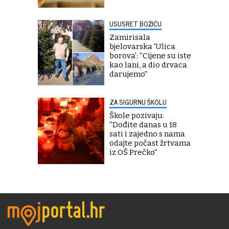
USUSRET BOŽIĆU
Zamirisala
bjelovarska 'Ulica
borova': ''Cijene su iste
kao lani, a dio drvaca
darujemo''
ZA SIGURNU ŠKOLU
Škole pozivaju:
''Dođite danas u 18
sati i zajedno s nama
odajte počast žrtvama
iz OŠ Prečko''