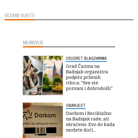
VEZANE VIJESTI
NAJNOVIJE
USUSRET BLAGDANIMA
Grad Čazma na
Badnjak organizira
podjelu prženih
ribica: ''Sve ste
pozvani i dobrodošli''
OBAVIJEST
Darkom i Reciklažno
na Badnjak rade, ali
skraćeno. Evo do kada
možete doći...