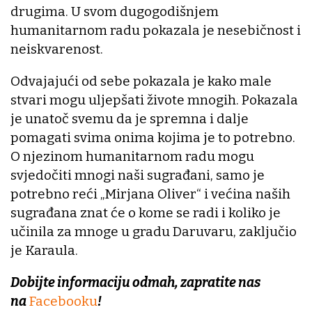
drugima. U svom dugogodišnjem
humanitarnom radu pokazala je nesebičnost i
neiskvarenost.
Odvajajući od sebe pokazala je kako male
stvari mogu uljepšati živote mnogih. Pokazala
je unatoč svemu da je spremna i dalje
pomagati svima onima kojima je to potrebno.
O njezinom humanitarnom radu mogu
svjedočiti mnogi naši sugrađani, samo je
potrebno reći „Mirjana Oliver“ i većina naših
sugrađana znat će o kome se radi i koliko je
učinila za mnoge u gradu Daruvaru, zaključio
je Karaula.
Dobijte informaciju odmah, zapratite nas
na
Facebooku
!