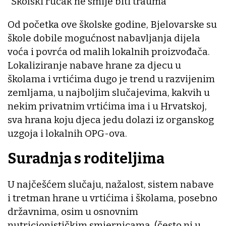
“Školski ručak ne smije biti trauma”
Od početka ove školske godine, Bjelovarske su
škole dobile mogućnost nabavljanja dijela
voća i povrća od malih lokalnih proizvođača.
Lokaliziranje nabave hrane za djecu u
školama i vrtićima dugo je trend u razvijenim
zemljama, u najboljim slučajevima, kakvih u
nekim privatnim vrtićima ima i u Hrvatskoj,
sva hrana koju djeca jedu dolazi iz organskog
uzgoja i lokalnih OPG-ova.
Suradnja s roditeljima
U najčešćem slučaju, nažalost, sistem nabave
i tretman hrane u vrtićima i školama, posebno
državnima, osim u osnovnim
nutricionističkim smjernicama, (često ni u