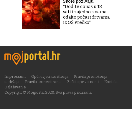
Škole pozivaju:
''Dođite danas u 18
sati i zajedno s nama
odajte počast žrtvama
iz OŠ Prečko''
Impressum
Opći uvjeti korištenja
Pravila prenošenja
sadržaja
Pravila komentiranja
Zaštita privatnosti
Kontakt
Oglašavanje
Copyright © Mojportal 2020. Sva prava pridržana.