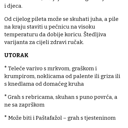
i djeca.
Od cijelog pileta može se skuhati juha, a pile
na kraju staviti u pećnicu na visoku
temperaturu da dobije koricu. Štedljiva
varijanta za cijeli zdravi ručak.
UTORAK
*
Teleće varivo s mrkvom, graškom i
krumpirom, noklicama od palente ili griza ili
s knedlama od domaćeg kruha
*
Grah s rebricama, skuhan s puno povrća, a
ne sa zaprškom
*
Može biti i Paštafažol – grah s tjesteninom