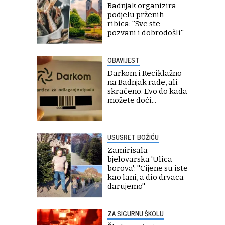
Badnjak organizira
podjelu prženih
ribica: ''Sve ste
pozvani i dobrodošli''
OBAVIJEST
Darkom i Reciklažno
na Badnjak rade, ali
skraćeno. Evo do kada
možete doći...
USUSRET BOŽIĆU
Zamirisala
bjelovarska 'Ulica
borova': ''Cijene su iste
kao lani, a dio drvaca
darujemo''
ZA SIGURNU ŠKOLU