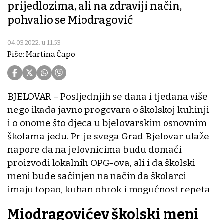
prijedlozima, ali na zdraviji način,
pohvalio se Miodragović
04.03.2022. u 11:53
Piše: Martina Čapo
BJELOVAR – Posljednjih se dana i tjedana više
nego ikada javno progovara o školskoj kuhinji
i o onome što djeca u bjelovarskim osnovnim
školama jedu. Prije svega Grad Bjelovar ulaže
napore da na jelovnicima budu domaći
proizvodi lokalnih OPG-ova, ali i da školski
meni bude sačinjen na način da školarci
imaju topao, kuhan obrok i mogućnost repeta.
Miodragovićev školski meni