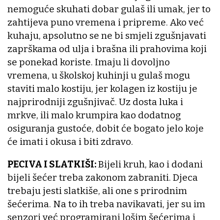
nemoguće skuhati dobar gulaš ili umak, jer to
zahtijeva puno vremena i pripreme. Ako već
kuhaju, apsolutno se ne bi smjeli zgušnjavati
zaprškama od ulja i brašna ili prahovima koji
se ponekad koriste. Imaju li dovoljno
vremena, u školskoj kuhinji u gulaš mogu
staviti malo kostiju, jer kolagen iz kostiju je
najprirodniji zgušnjivač. Uz dosta luka i
mrkve, ili malo krumpira kao dodatnog
osiguranja gustoće, dobit će bogato jelo koje
će imati i okusa i biti zdravo.
PECIVA I SLATKIŠI:
Bijeli kruh, kao i dodani
bijeli šećer treba zakonom zabraniti. Djeca
trebaju jesti slatkiše, ali one s prirodnim
šećerima. Na to ih treba navikavati, jer su im
senzori već programirani lošim šećerima i