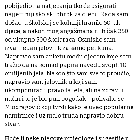
pobijedio na natjecanju tko će osigurati
najjeftiniji školski obrok za djecu. Kada sam
došao, u školskoj se kuhinji hranilo 50-ak
djece, a nakon mog angažmana njih čak 350
od ukupno 500 školaraca. Osmislio sam
izvanredan jelovnik za samo pet kuna.
Napravio sam anketu među djecom koje sam
tražio da na komad papira navedu svojih 10
omiljenih jela. Nakon što sam sve to proučio,
napravio sam jelovnik u koji sam
ukomponirao upravo ta jela, ali na zdraviji
način i to je bio pun pogodak – pohvalio se
Miodragović koji tvrdi kako je uveo popularne
namirnice i uz malo truda napravio dobru
stvar.
Hoće li neke njegove prijedloge i sugestije u