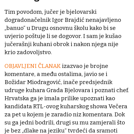
Tim povodom, jučer je bjelovarski
dogradonačelnik Igor Brajdić nenajavljeno
„banuo“ u Drugu osnovnu školu kako bi se
uvjerio poštuje li se dogovor. I sam je kušao
jučerašnji kuhani obrok i nakon njega nije
krio zadovoljstvo.
OBJAVLJENI ČLANAK
izazvao je brojne
komentare, a među ostalima, javio se i
Božidar Miodragović, inače predsjednik
udruge kuhara Grada Bjelovara i poznati chef.
Hrvatska ga je imala prilike upoznati kao
kandidata RTL-ovog kuharskog showa Večera
za pet u kojem je zaradio niz komentara. Dok
su ga jedni bodrili, drugi su mu zamjerali što
je bez „dlake na jeziku“ tvrdeći da sramoti