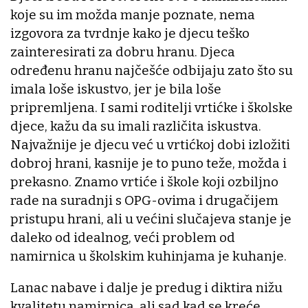
koje su im možda manje poznate, nema
izgovora za tvrdnje kako je djecu teško
zainteresirati za dobru hranu. Djeca
određenu hranu najčešće odbijaju zato što su
imala loše iskustvo, jer je bila loše
pripremljena. I sami roditelji vrtićke i školske
djece, kažu da su imali različita iskustva.
Najvažnije je djecu već u vrtićkoj dobi izložiti
dobroj hrani, kasnije je to puno teže, možda i
prekasno. Znamo vrtiće i škole koji ozbiljno
rade na suradnji s OPG-ovima i drugačijem
pristupu hrani, ali u većini slučajeva stanje je
daleko od idealnog, veći problem od
namirnica u školskim kuhinjama je kuhanje.
Lanac nabave i dalje je predug i diktira nižu
kvalitetu namirnica, ali sad kad se kreće