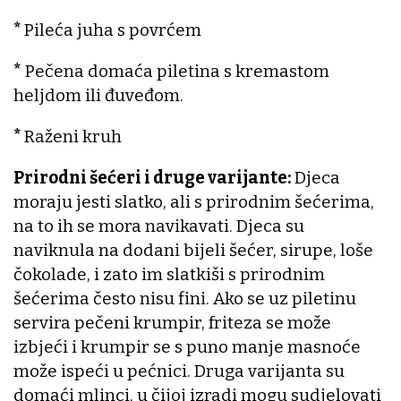
*
Pileća juha s povrćem
*
Pečena domaća piletina s kremastom
heljdom ili đuveđom.
*
Raženi kruh
Prirodni šećeri i druge varijante:
Djeca
moraju jesti slatko, ali s prirodnim šećerima,
na to ih se mora navikavati. Djeca su
naviknula na dodani bijeli šećer, sirupe, loše
čokolade, i zato im slatkiši s prirodnim
šećerima često nisu fini. Ako se uz piletinu
servira pečeni krumpir, friteza se može
izbjeći i krumpir se s puno manje masnoće
može ispeći u pećnici. Druga varijanta su
domaći mlinci, u čijoj izradi mogu sudjelovati