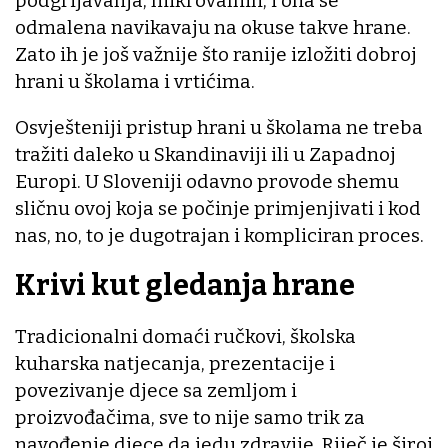
podgrijavanja, mikrovalnih, i ona se
odmalena navikavaju na okuse takve hrane.
Zato ih je još važnije što ranije izložiti dobroj
hrani u školama i vrtićima.
Osvješteniji pristup hrani u školama ne treba
tražiti daleko u Skandinaviji ili u Zapadnoj
Europi. U Sloveniji odavno provode shemu
sličnu ovoj koja se počinje primjenjivati i kod
nas, no, to je dugotrajan i kompliciran proces.
Krivi kut gledanja hrane
Tradicionalni domaći ručkovi, školska
kuharska natjecanja, prezentacije i
povezivanje djece sa zemljom i
proizvođačima, sve to nije samo trik za
navođenje djece da jedu zdravije. Riječ je široj