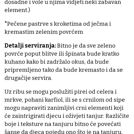
dosadne i vole u njima vidjeti neki zabavan
element.)
*
Pečene pastrve s kroketima od ječma i
kremastim zelenim povrćem
Detalji serviranja:
Bitno je da sve zeleno
povrće poput blitve ili špinata bude kratko
kuhano kako bi zadržalo okus, da bude
pripremljeno tako da bude kremasto i da se
drugačije servira.
Uz ribu se mogu poslužiti pirei od celera i
mrkve, pohani karfiol, ili se s crnilom od sipe
mogu napraviti zanimljivi crni elementi koji
će zaintrigirati djecu i oživjeti tanjur. Različite
boje i teksture na tanjuru bitno će povećati
šanse da djeca pojedu ono što je na tanjuru.