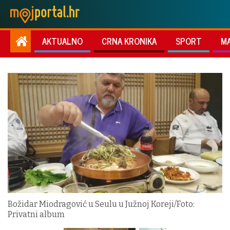
AKTUALNO
CRNA KRONIKA
SPORT
M
Božidar Miodragović u Seulu u Južnoj Koreji/Foto:
Privatni album