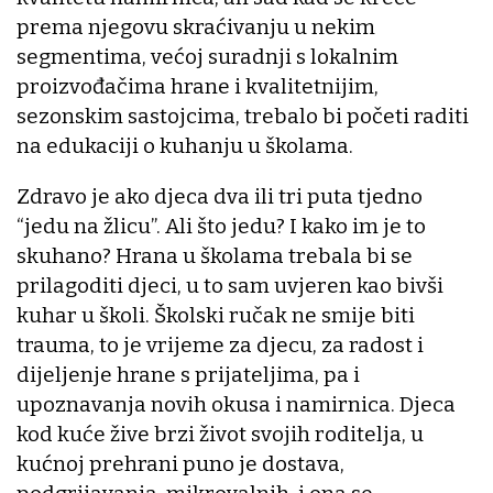
prema njegovu skraćivanju u nekim
segmentima, većoj suradnji s lokalnim
proizvođačima hrane i kvalitetnijim,
sezonskim sastojcima, trebalo bi početi raditi
na edukaciji o kuhanju u školama.
Zdravo je ako djeca dva ili tri puta tjedno
“jedu na žlicu”. Ali što jedu? I kako im je to
skuhano? Hrana u školama trebala bi se
prilagoditi djeci, u to sam uvjeren kao bivši
kuhar u školi. Školski ručak ne smije biti
trauma, to je vrijeme za djecu, za radost i
dijeljenje hrane s prijateljima, pa i
upoznavanja novih okusa i namirnica. Djeca
kod kuće žive brzi život svojih roditelja, u
kućnoj prehrani puno je dostava,