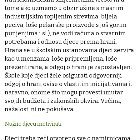
tome ako uzmemo u obzir užine s masnim
industrijskim topljenim sirevima, bijela
peciva, loše pekarske proizvode s još gorim
punjenjima i sl.), ne vodi računa o stvarnim
potrebama i odnosu djece prema hrani.
Hrana se u školskim ustanovama djeci servira
kao u menzama, loše pripremljena, loše
prezentirana, a odgoj o hrani je zapostavljen.
Škole koje djeci žele osigurati odgovorniji
odgoj o hrani ovise o vlastitim inicijativama i,
naravno, onome što mogu provesti unutar
svojih budžeta i zakonskih okvira. Većina,
nažalost, ni ne pokušava.
Nužno djecu motivirati
Djeci treba reći otvoreno sve o namirnicama