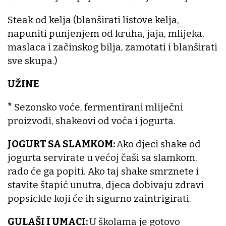
Steak od kelja (blanširati listove kelja,
napuniti punjenjem od kruha, jaja, mlijeka,
maslaca i začinskog bilja, zamotati i blanširati
sve skupa.)
UŽINE
*
Sezonsko voće, fermentirani mliječni
proizvodi, shakeovi od voća i jogurta.
JOGURT SA SLAMKOM:
Ako djeci shake od
jogurta servirate u većoj čaši sa slamkom,
rado će ga popiti. Ako taj shake smrznete i
stavite štapić unutra, djeca dobivaju zdravi
popsickle koji će ih sigurno zaintrigirati.
GULAŠI I UMACI:
U školama je gotovo