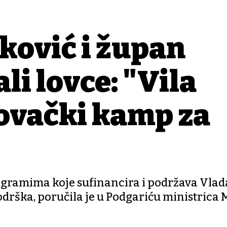
ković i župan
i lovce: "Vila
lovački kamp za
ogramima koje sufinancira i podržava Vlad
podrška, poručila je u Podgariću ministrica 