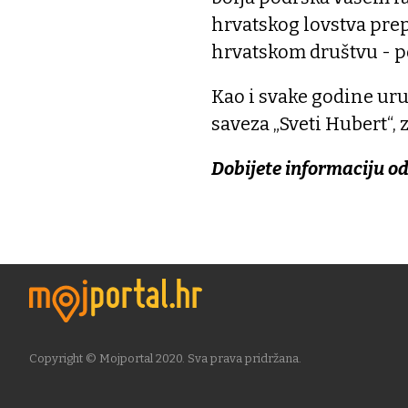
hrvatskog lovstva prep
hrvatskom društvu - p
Kao i svake godine ur
saveza „Sveti Hubert“, 
Dobijete informaciju o
Copyright © Mojportal 2020. Sva prava pridržana.