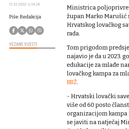
11.12.2022. u 14:26
Ministrica poljoprivre
župan Marko Marušić s
Piše: Redakcija
Hrvatskog lovačkog sa
rada.
VEZANE VIJESTI
Tom prigodom predsjed
najavio je da u 2023. g
edukacije za mlađe nar
lovačkog kampa za mlad
BBŽ
.
- Hrvatski lovački save
više od 60 posto člans
organizacijom kampa i
se javiti na natječaj 