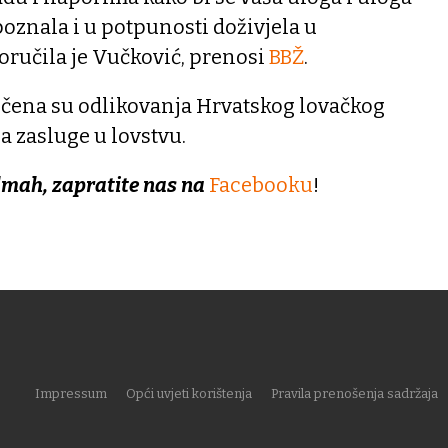
oznala i u potpunosti doživjela u
oručila je Vučković, prenosi
BBŽ
.
učena su odlikovanja Hrvatskog lovačkog
za zasluge u lovstvu.
dmah, zapratite nas na
Facebooku
!
Impressum
Opći uvjeti korištenja
Pravila prenošenja sadržaja