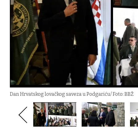
Dan Hrvatskog lovačkog saveza u Podgariću/ Foto: BBŽ