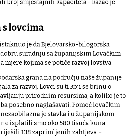
li broj smještajnih kapaciteta - kazao je
 s lovcima
staknuo je da Bjelovarsko-bilogorska
 dobru suradnju sa županijskim Lovačkim
a mjere kojima se potiče razvoj lovstva.
spodarska grana na području naše županije
la za razvoj. Lovci su ti koji se brinu o
ravljanju prirodnim resursima, a koliko je to
eba posebno naglašavati. Pomoć lovačkim
nezaobilazna je stavka i u županijskom
ne isplatili smo oko 580 tisuća kuna
riješili 138 zaprimljenih zahtjeva –