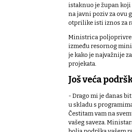
istaknuo je župan koj
na javni poziv za ovu g
otprilike isti iznos za 
Ministrica poljoprivr
između resornog minis
je kako je najvažnije z
projekata.
Još veća podrš
- Drago mi je danas bi
u skladu s programima
Čestitam vam na svemu 
vašeg saveza. Ministars
bolja podrška vašem ra