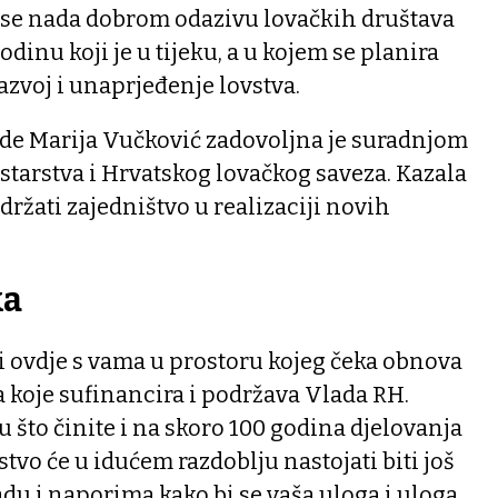
i se nada dobrom odazivu lovačkih društava
odinu koji je u tijeku, a u kojem se planira
razvoj i unaprjeđenje lovstva.
ede Marija Vučković zadovoljna je suradnjom
tarstva i Hrvatskog lovačkog saveza. Kazala
adržati zajedništvo u realizaciji novih
ka
ti ovdje s vama u prostoru kojeg čeka obnova
 koje sufinancira i podržava Vlada RH.
što činite i na skoro 100 godina djelovanja
tvo će u idućem razdoblju nastojati biti još
du i naporima kako bi se vaša uloga i uloga