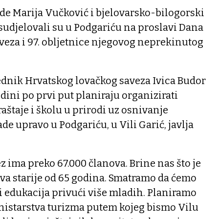
de Marija Vučković i bjelovarsko-bilogorski
udjelovali su u Podgariću na proslavi Dana
veza i 97. obljetnice njegovog neprekinutog
nik Hrvatskog lovačkog saveza Ivica Budor
odini po prvi put planiraju organizirati
aštaje i školu u prirodi uz osnivanje
e upravo u Podgariću, u Vili Garić, javlja
z ima preko 67.000 članova. Brine nas što je
tva starije od 65 godina. Smatramo da ćemo
 edukacija privući više mladih. Planiramo
Ministarstva turizma putem kojeg bismo Vilu