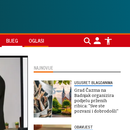
BIJEG
OGLASI
NAJNOVIJE
USUSRET BLAGDANIMA
Grad Čazma na
Badnjak organizira
podjelu prženih
ribica: ''Sve ste
pozvani i dobrodošli''
OBAVIJEST