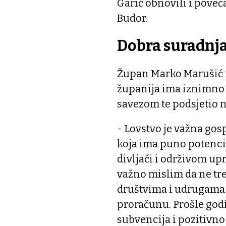
Garić obnovili i poveća
Budor.
Dobra suradnja
Župan Marko Marušić i
županija ima iznimno
savezom te podsjetio n
- Lovstvo je važna go
koja ima puno potencija
divljači i održivom up
važno mislim da ne tr
društvima i udrugama 
proračunu. Prošle godi
subvencija i pozitivno 