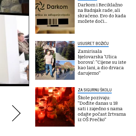
Darkom i Reciklažno
na Badnjak rade, ali
skraćeno. Evo do kada
možete doći...
USUSRET BOŽIĆU
Zamirisala
bjelovarska 'Ulica
borova': ''Cijene su iste
kao lani, a dio drvaca
darujemo''
ZA SIGURNU ŠKOLU
Škole pozivaju:
''Dođite danas u 18
sati i zajedno s nama
odajte počast žrtvama
iz OŠ Prečko''