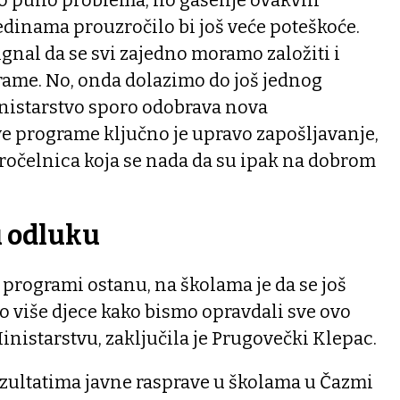
dinama prouzročilo bi još veće poteškoće.
ignal da se svi zajedno moramo založiti i
rame. No, onda dolazimo do još jednog
inistarstvo sporo odobrava nova
ve programe ključno je upravo zapošljavanje,
ročelnica koja se nada da su ipak na dobrom
i odluku
programi ostanu, na školama je da se još
to više djece kako bismo opravdali sve ovo
nistarstvu, zaključila je Prugovečki Klepac.
rezultatima javne rasprave u školama u Čazmi