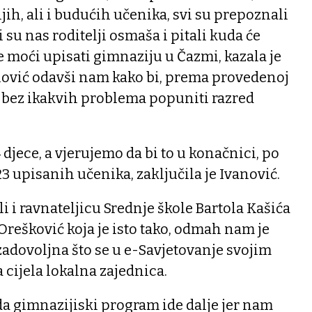
njih, ali i budućih učenika, svi su prepoznali
i su nas roditelji osmaša i pitali kuda će
e moći upisati gimnaziju u Čazmi, kazala je
anović odavši nam kako bi, prema provedenoj
i bez ikakvih problema popuniti razred
 djece, a vjerujemo da bi to u konačnici, po
3 upisanih učenika, zaključila je Ivanović.
 i ravnateljicu Srednje škole Bartola Kašića
Orešković koja je isto tako, odmah nam je
adovoljna što se u e-Savjetovanje svojim
cijela lokalna zajednica.
a gimnazijiski program ide dalje jer nam