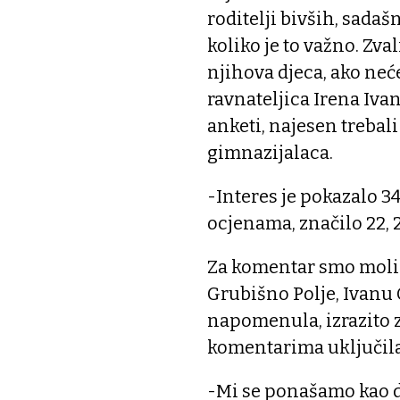
roditelji bivših, sadaš
koliko je to važno. Zval
njihova djeca, ako neć
ravnateljica Irena Iv
anketi, najesen trebal
gimnazijalaca.
-Interes je pokazalo 34
ocjenama, značilo 22, 2
Za komentar smo molili
Grubišno Polje, Ivanu 
napomenula, izrazito z
komentarima uključila 
-Mi se ponašamo kao d