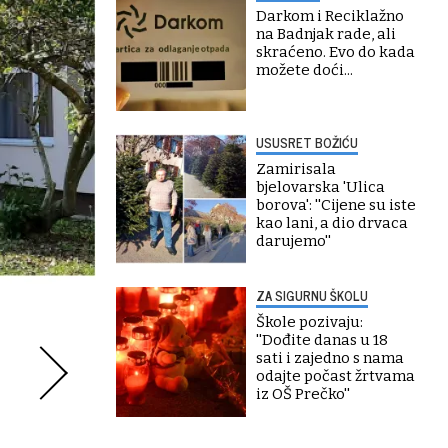
Darkom i Reciklažno
na Badnjak rade, ali
skraćeno. Evo do kada
možete doći...
USUSRET BOŽIĆU
Zamirisala
bjelovarska 'Ulica
borova': ''Cijene su iste
kao lani, a dio drvaca
darujemo''
ZA SIGURNU ŠKOLU
Škole pozivaju:
''Dođite danas u 18
sati i zajedno s nama
odajte počast žrtvama
iz OŠ Prečko''