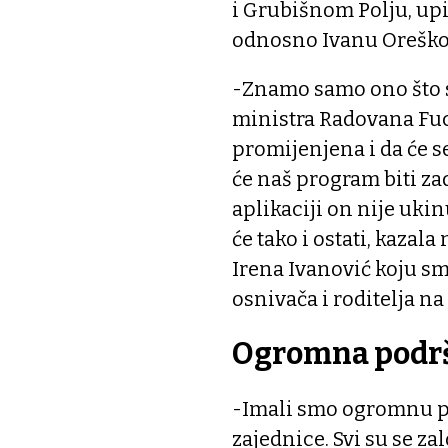
i Grubišnom Polju, upi
odnosno Ivanu Oreško
-Znamo samo ono što sm
ministra Radovana Fuch
promijenjena i da će se
će naš program biti za
aplikaciji on nije ukin
će tako i ostati, kazal
Irena Ivanović koju sm
osnivača i roditelja na
Ogromna podrš
-Imali smo ogromnu po
zajednice. Svi su se zal