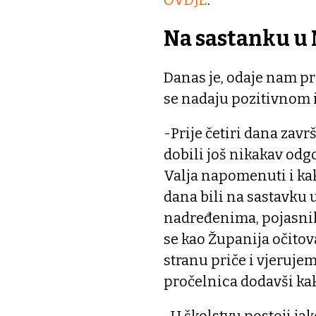
Na sastanku u 
Danas je, odaje nam pr
se nadaju pozitivnom 
-Prije četiri dana zav
dobili još nikakav odg
Valja napomenuti i kak
dana bili na sastavku u
nadređenima, pojasnili
se kao Županija očitov
stranu priče i vjerujem
pročelnica dodavši kak
-U školstvu postoji j