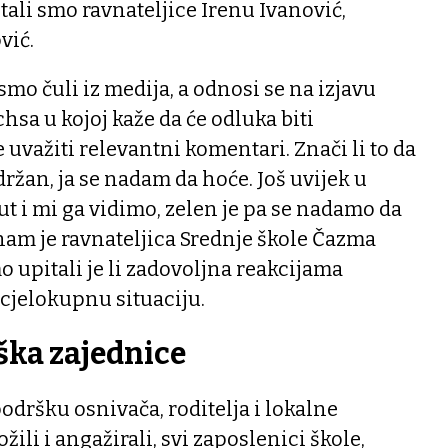
tali smo ravnateljice Irenu Ivanović,
vić.
o čuli iz medija, a odnosi se na izjavu
sa u kojoj kaže da će odluka biti
 uvažiti relevantni komentari. Znači li to da
držan, ja se nadam da hoće. Još uvijek u
ut i mi ga vidimo, zelen je pa se nadamo da
a nam je ravnateljica Srednje škole Čazma
o upitali je li zadovoljna reakcijama
 cjelokupnu situaciju.
ka zajednice
dršku osnivača, roditelja i lokalne
ožili i angažirali, svi zaposlenici škole,