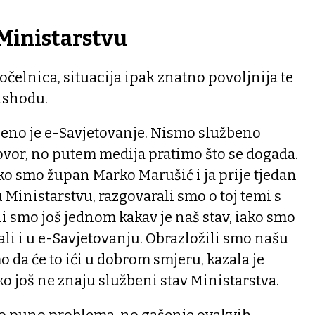
Ministarstvu
očelnica, situacija ipak znatno povoljnija te
ishodu.
ršeno je e-Savjetovanje. Nismo službeno
ovor, no putem medija pratimo što se događa.
o smo župan Marko Marušić i ja prije tjedan
 Ministarstvu, razgovarali smo o toj temi s
 smo još jednom kakav je naš stav, iako smo
ali i u e-Savjetovanju. Obrazložili smo našu
o da će to ići u dobrom smjeru, kazala je
o još ne znaju službeni stav Ministarstva.
ako puno problema, no gašenje ovakvih