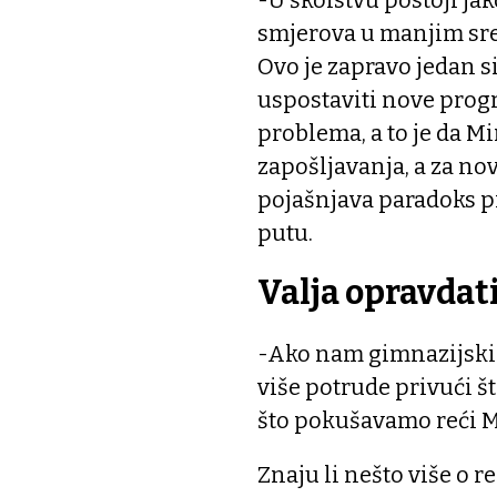
smjerova u manjim sre
Ovo je zapravo jedan s
uspostaviti nove prog
problema, a to je da M
zapošljavanja, a za no
pojašnjava paradoks p
putu.
Valja opravdat
-Ako nam gimnazijski 
više potrude privući š
što pokušavamo reći Mi
Znaju li nešto više o 