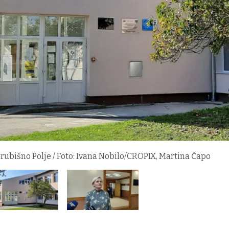
rubišno Polje / Foto: Ivana Nobilo/CROPIX, Martina Čapo