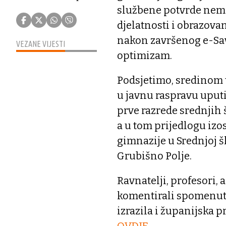
službene potvrde nema
djelatnosti i obrazova
nakon završenog e-Sav
VEZANE VIJESTI
optimizam.
Podsjetimo, sredinom 
u javnu raspravu uputi
prve razrede srednjih 
a u tom prijedlogu izos
gimnazije u Srednjoj š
Grubišno Polje.
Ravnatelji, profesori, a
komentirali spomenutu
izrazila i županijska 
OVDJE
.