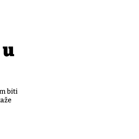
 u
m biti
kaže