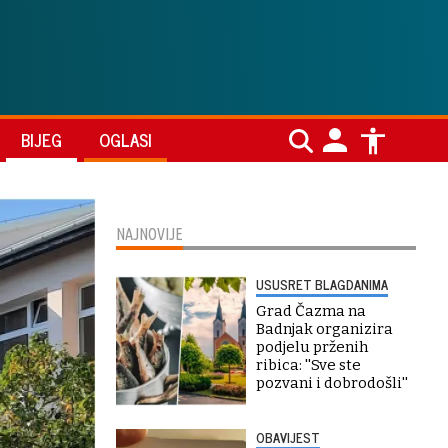
BIJEG
OGLASI
NAJNOVIJE
USUSRET BLAGDANIMA
Grad Čazma na
Badnjak organizira
podjelu prženih
ribica: ''Sve ste
pozvani i dobrodošli''
OBAVIJEST