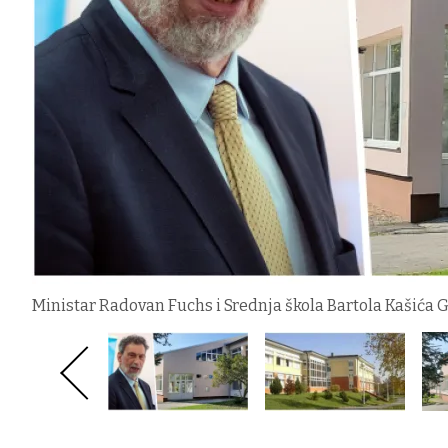
Ministar Radovan Fuchs i Srednja škola Bartola Kašića G