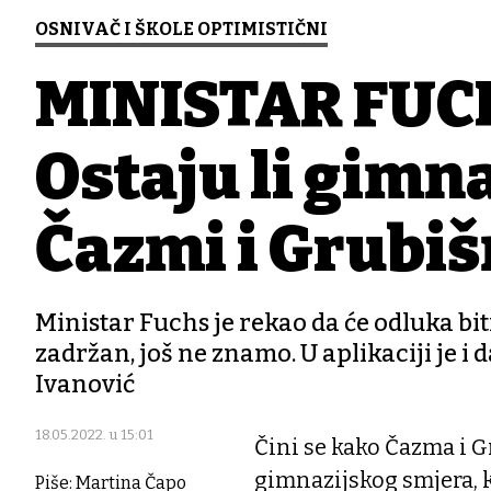
OSNIVAČ I ŠKOLE OPTIMISTIČNI
MINISTAR FUC
Ostaju li gimn
Čazmi i Grubi
Ministar Fuchs je rekao da će odluka bit
zadržan, još ne znamo. U aplikaciji je i d
Ivanović
18.05.2022. u 15:01
Čini se kako Čazma i G
gimnazijskog smjera, ka
Piše: Martina Čapo