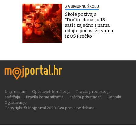
ZA SIGURNU ŠKOLU
Škole pozivaju:
''Dođite danas u 18
sati i zajedno s nama
odajte počast žrtvama
iz OŠ Prečko''
Impressum
Opći uvjeti korištenja
Pravila prenošenja
sadržaja
Pravila komentiranja
Zaštita privatnosti
Kontakt
Oglašavanje
Copyright © Mojportal 2020. Sva prava pridržana.