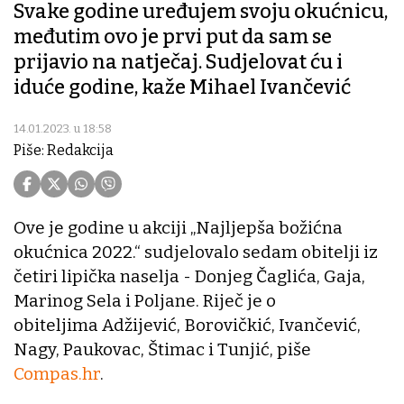
Svake godine uređujem svoju okućnicu,
međutim ovo je prvi put da sam se
prijavio na natječaj. Sudjelovat ću i
iduće godine, kaže Mihael Ivančević
14.01.2023. u 18:58
Piše: Redakcija
Ove je godine u akciji „Najljepša božićna
okućnica 2022.“ sudjelovalo sedam obitelji iz
četiri lipička naselja - Donjeg Čaglića, Gaja,
Marinog Sela i Poljane. Riječ je o
obiteljima Adžijević, Borovičkić, Ivančević,
Nagy, Paukovac, Štimac i Tunjić, piše
Compas.hr
.