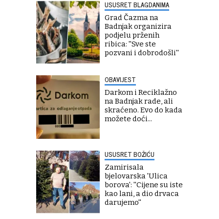
USUSRET BLAGDANIMA
Grad Čazma na
Badnjak organizira
podjelu prženih
ribica: ''Sve ste
pozvani i dobrodošli''
OBAVIJEST
Darkom i Reciklažno
na Badnjak rade, ali
skraćeno. Evo do kada
možete doći...
USUSRET BOŽIĆU
Zamirisala
bjelovarska 'Ulica
borova': ''Cijene su iste
kao lani, a dio drvaca
darujemo''