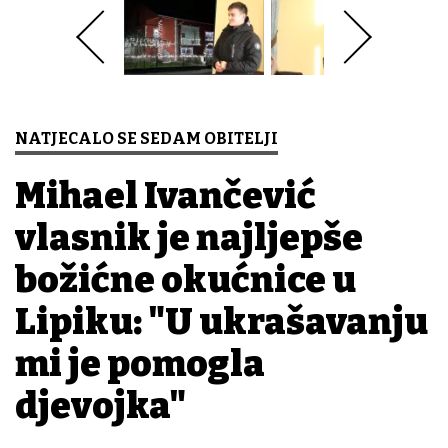
NATJECALO SE SEDAM OBITELJI
Mihael Ivančević
vlasnik je najljepše
božićne okućnice u
Lipiku: "U ukrašavanju
mi je pomogla
djevojka"