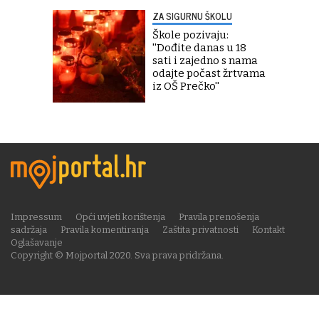
ZA SIGURNU ŠKOLU
Škole pozivaju:
''Dođite danas u 18
sati i zajedno s nama
odajte počast žrtvama
iz OŠ Prečko''
Impressum
Opći uvjeti korištenja
Pravila prenošenja
sadržaja
Pravila komentiranja
Zaštita privatnosti
Kontakt
Oglašavanje
Copyright © Mojportal 2020. Sva prava pridržana.