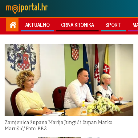
AKTUALNO
CRNA KRONIKA
SPORT
M
Zamjenica župana Marija Jungić i župan Marko
Marušić/ Foto: BBŽ