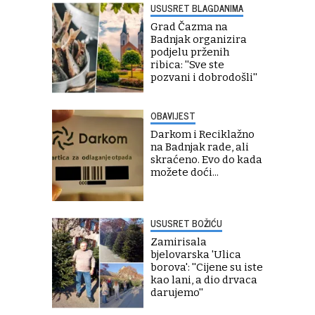
USUSRET BLAGDANIMA
Grad Čazma na
Badnjak organizira
podjelu prženih
ribica: ''Sve ste
pozvani i dobrodošli''
OBAVIJEST
Darkom i Reciklažno
na Badnjak rade, ali
skraćeno. Evo do kada
možete doći...
USUSRET BOŽIĆU
Zamirisala
bjelovarska 'Ulica
borova': ''Cijene su iste
kao lani, a dio drvaca
darujemo''