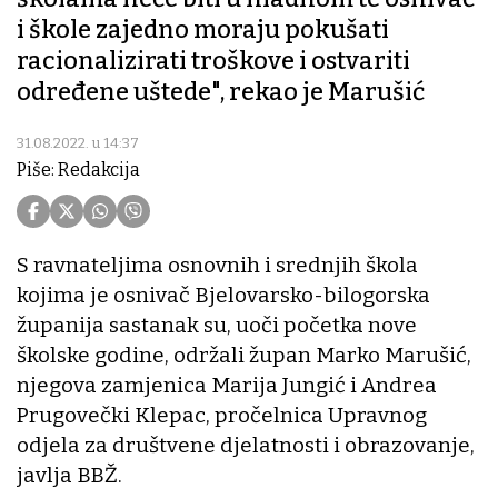
i škole zajedno moraju pokušati
racionalizirati troškove i ostvariti
određene uštede", rekao je Marušić
31.08.2022. u 14:37
Piše: Redakcija
S ravnateljima osnovnih i srednjih škola
kojima je osnivač Bjelovarsko-bilogorska
županija sastanak su, uoči početka nove
školske godine, održali župan Marko Marušić,
njegova zamjenica Marija Jungić i Andrea
Prugovečki Klepac, pročelnica Upravnog
odjela za društvene djelatnosti i obrazovanje,
javlja BBŽ.