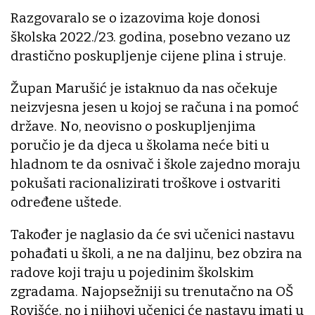
Razgovaralo se o izazovima koje donosi
školska 2022./23. godina, posebno vezano uz
drastično poskupljenje cijene plina i struje.
Župan Marušić je istaknuo da nas očekuje
neizvjesna jesen u kojoj se računa i na pomoć
države. No, neovisno o poskupljenjima
poručio je da djeca u školama neće biti u
hladnom te da osnivač i škole zajedno moraju
pokušati racionalizirati troškove i ostvariti
određene uštede.
Također je naglasio da će svi učenici nastavu
pohađati u školi, a ne na daljinu, bez obzira na
radove koji traju u pojedinim školskim
zgradama. Najopsežniji su trenutačno na OŠ
Rovišće, no i njihovi učenici će nastavu imati u