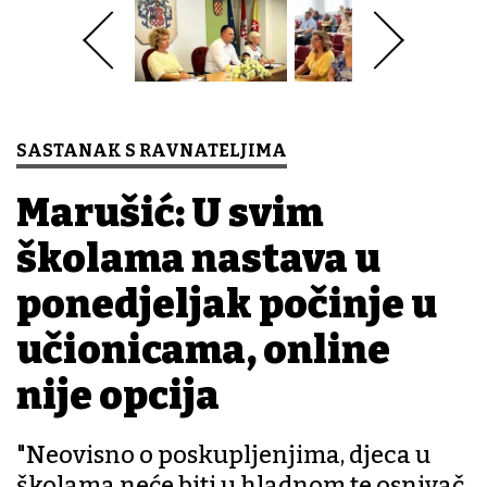
SASTANAK S RAVNATELJIMA
Marušić: U svim
školama nastava u
ponedjeljak počinje u
učionicama, online
nije opcija
"Neovisno o poskupljenjima, djeca u
školama neće biti u hladnom te osnivač