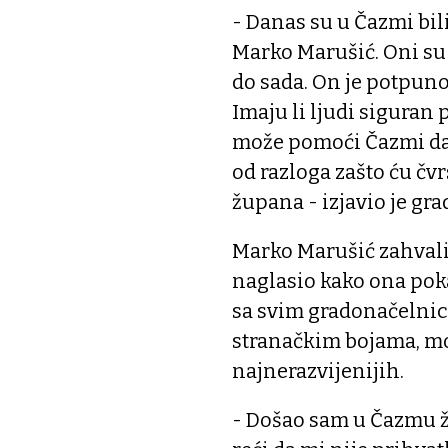
- Danas su u Čazmi bil
Marko Marušić. Oni su dv
do sada. On je potpun
Imaju li ljudi siguran 
može pomoći Čazmi da 
od razloga zašto ću čv
župana - izjavio je gr
Marko Marušić zahvali
naglasio kako ona poka
sa svim gradonačelnic
stranačkim bojama, mo
najnerazvijenijih.
- Došao sam u Čazmu 