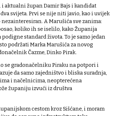
i i aktualni župan Damir Bajs i kandidat
a svijeta. Prvi se nije niti javio, kao i uvijek
o nezainteresiran. A Marušića sve zanima:
posao, koliko ih se iselilo, kako Županija
podigne standard života. To je samo jedan
rsto podržati Marka Marušića za novog
adonačelnik Čazme, Dinko Pirak.
o se gradonačelniku Piraku na potpori i
zuje da samo zajedništvo i bliska suradnja,
ima i načelnicima, neopterećena
že županiju izvući iz društva
županijskom cestom kroz Sišćane, i moram