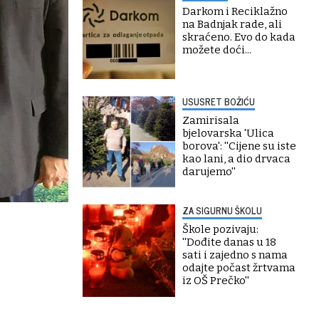
Darkom i Reciklažno
na Badnjak rade, ali
skraćeno. Evo do kada
možete doći...
USUSRET BOŽIĆU
Zamirisala
bjelovarska 'Ulica
borova': ''Cijene su iste
kao lani, a dio drvaca
darujemo''
ZA SIGURNU ŠKOLU
Škole pozivaju:
''Dođite danas u 18
sati i zajedno s nama
odajte počast žrtvama
iz OŠ Prečko''