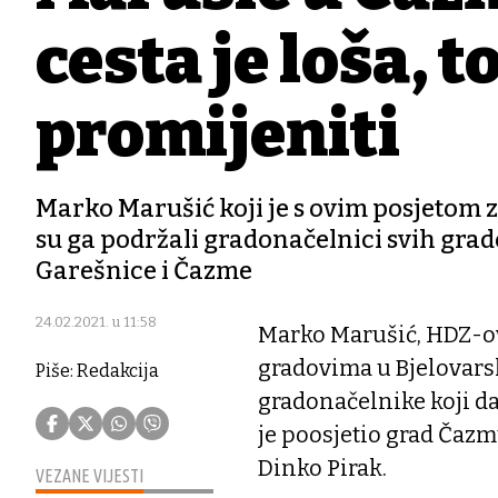
cesta je loša,
promijeniti
Marko Marušić koji je s ovim posjetom 
su ga podržali gradonačelnici svih grad
Garešnice i Čazme
24.02.2021. u 11:58
Marko Marušić, HDZ-ov
gradovima u Bjelovars
Piše: Redakcija
gradonačelnike koji da
je poosjetio grad Čaz
Dinko Pirak.
VEZANE VIJESTI