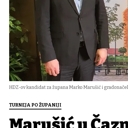
HDZ-ov kandidat za župana Marko Marušić i gradonačel
TURNEJA PO ŽUPANIJI
Marušić u Čaz