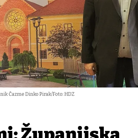
nik Čazme Dinko Pirak/Foto: HDZ
mi: Županijska