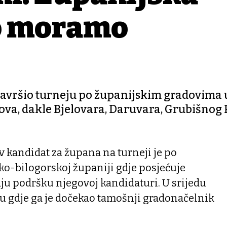
 to moramo
završio turneju po županijskim gradovima 
ova, dakle Bjelovara, Daruvara, Grubišnog P
 kandidat za župana na turneji je po
ko-bilogorskoj županiji gdje posjećuje
ju podršku njegovoj kandidaturi. U srijedu
mu gdje ga je dočekao tamošnji gradonačelnik