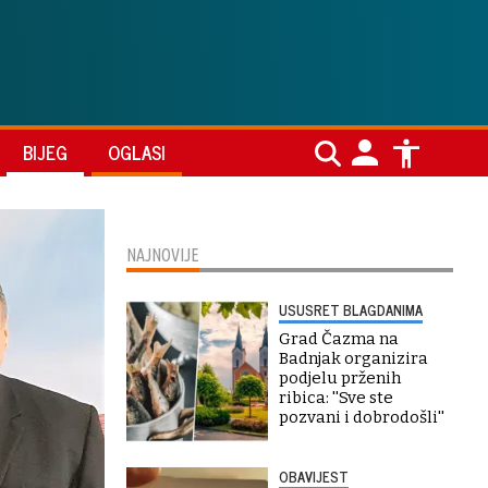
BIJEG
OGLASI
NAJNOVIJE
USUSRET BLAGDANIMA
Grad Čazma na
Badnjak organizira
podjelu prženih
ribica: ''Sve ste
pozvani i dobrodošli''
OBAVIJEST