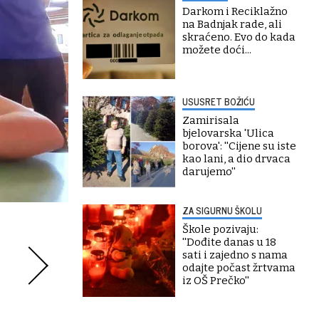
Darkom i Reciklažno
na Badnjak rade, ali
skraćeno. Evo do kada
možete doći...
USUSRET BOŽIĆU
Zamirisala
bjelovarska 'Ulica
borova': ''Cijene su iste
kao lani, a dio drvaca
darujemo''
ZA SIGURNU ŠKOLU
Škole pozivaju:
''Dođite danas u 18
sati i zajedno s nama
odajte počast žrtvama
iz OŠ Prečko''