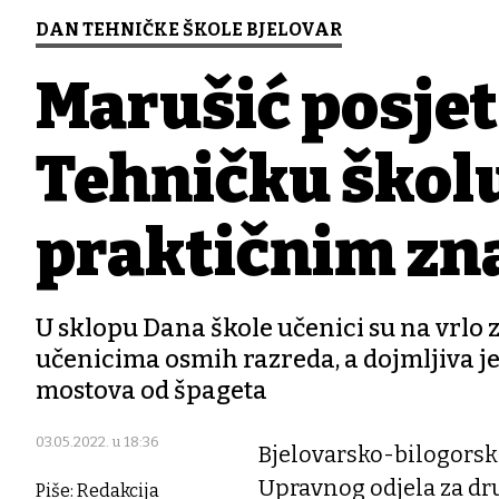
DAN TEHNIČKE ŠKOLE BJELOVAR
Marušić posjet
Tehničku školu
praktičnim zn
U sklopu Dana škole učenici su na vrlo 
učenicima osmih razreda, a dojmljiva je
mostova od špageta
03.05.2022. u 18:36
Bjelovarsko-bilogorsk
Upravnog odjela za dr
Piše: Redakcija