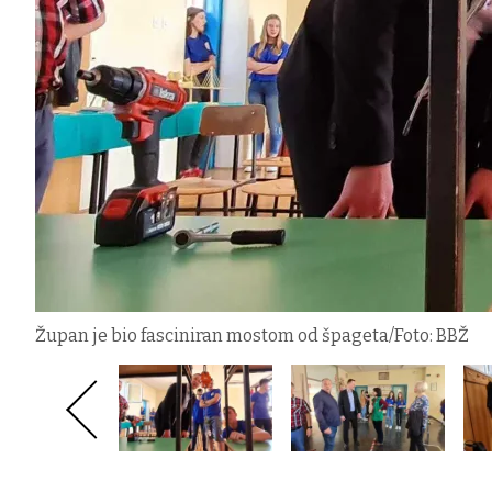
Župan je bio fasciniran mostom od špageta/Foto: BBŽ