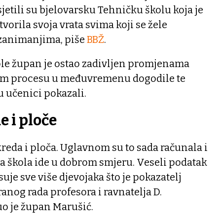
etili su bjelovarsku Tehničku školu koja je
vorila svoja vrata svima koji se žele
 zanimanjima, piše
BBŽ
.
kole župan je ostao zadivljen promjenama
nom procesu u međuvremenu dogodile te
 učenici pokazali.
 i ploče
kreda i ploča. Uglavnom su to sada računala i
da škola ide u dobrom smjeru. Veseli podatak
uje sve više djevojaka što je pokazatelj
anog rada profesora i ravnatelja D.
o je župan Marušić.