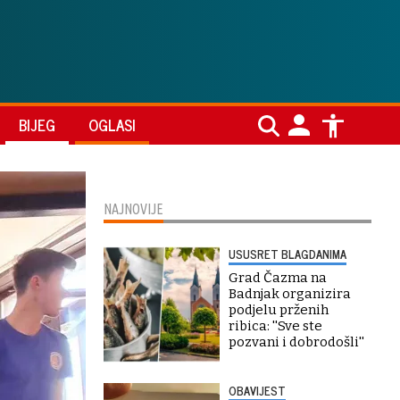
BIJEG
OGLASI
NAJNOVIJE
USUSRET BLAGDANIMA
Grad Čazma na
Badnjak organizira
podjelu prženih
ribica: ''Sve ste
pozvani i dobrodošli''
OBAVIJEST