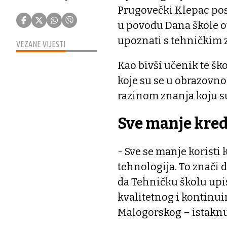
Prugovečki Klepac posj
u povodu Dana škole ot
upoznati s tehničkim
VEZANE VIJESTI
Kao bivši učenik te š
koje su se u obrazov
razinom znanja koju su
Sve manje krede
- Sve se manje koristi 
tehnologija. To znači 
da Tehničku školu upis
kvalitetnog i kontinuir
Malogorskog – istaknu