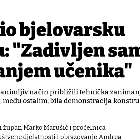
io bjelovarsku
: "Zadivljen sa
anjem učenika"
zanimljiv način približili tehnička zaniman
, među ostalim, bila demonstracija konstru
i župan Marko Marušić i pročelnica
uštvene djelatnosti i obrazovanje Andrea