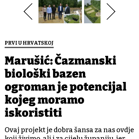
PRVI U HRVATSKOJ
Marušić: Čazmanski
biološki bazen
ogroman je potencijal
kojeg moramo
iskoristiti
Ovaj projekt je dobra šansa za nas ovdje
koji živimo, ali i za cijelu županiju, jer