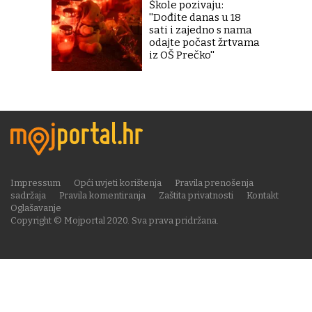
Škole pozivaju:
''Dođite danas u 18
sati i zajedno s nama
odajte počast žrtvama
iz OŠ Prečko''
Impressum
Opći uvjeti korištenja
Pravila prenošenja
sadržaja
Pravila komentiranja
Zaštita privatnosti
Kontakt
Oglašavanje
Copyright © Mojportal 2020. Sva prava pridržana.