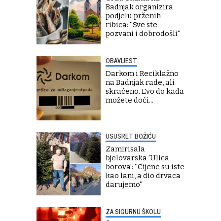
Badnjak organizira
podjelu prženih
ribica: ''Sve ste
pozvani i dobrodošli''
OBAVIJEST
Darkom i Reciklažno
na Badnjak rade, ali
skraćeno. Evo do kada
možete doći...
USUSRET BOŽIĆU
Zamirisala
bjelovarska 'Ulica
borova': ''Cijene su iste
kao lani, a dio drvaca
darujemo''
ZA SIGURNU ŠKOLU