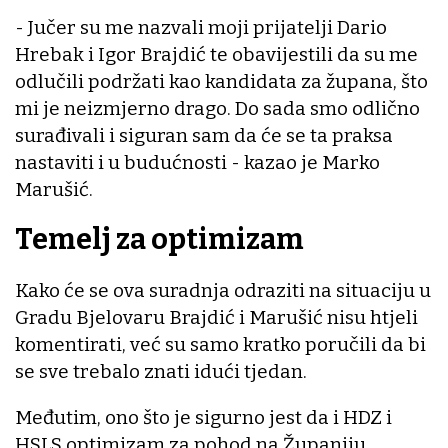
- Jučer su me nazvali moji prijatelji Dario
Hrebak i Igor Brajdić te obavijestili da su me
odlučili podržati kao kandidata za župana, što
mi je neizmjerno drago. Do sada smo odlično
surađivali i siguran sam da će se ta praksa
nastaviti i u budućnosti - kazao je Marko
Marušić.
Temelj za optimizam
Kako će se ova suradnja odraziti na situaciju u
Gradu Bjelovaru Brajdić i Marušić nisu htjeli
komentirati, već su samo kratko poručili da bi
se sve trebalo znati idući tjedan.
Međutim, ono što je sigurno jest da i HDZ i
HSLS optimizam za pohod na Županiju