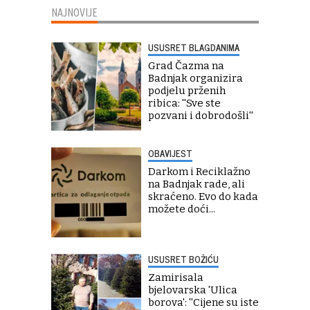
NAJNOVIJE
USUSRET BLAGDANIMA
Grad Čazma na
Badnjak organizira
podjelu prženih
ribica: ''Sve ste
pozvani i dobrodošli''
OBAVIJEST
Darkom i Reciklažno
na Badnjak rade, ali
skraćeno. Evo do kada
možete doći...
USUSRET BOŽIĆU
Zamirisala
bjelovarska 'Ulica
borova': ''Cijene su iste