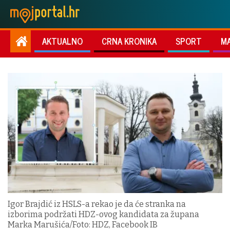
AKTUALNO
CRNA KRONIKA
SPORT
M
Igor Brajdić iz HSLS-a rekao je da će stranka na
izborima podržati HDZ-ovog kandidata za župana
Marka Marušića/Foto: HDZ, Facebook IB