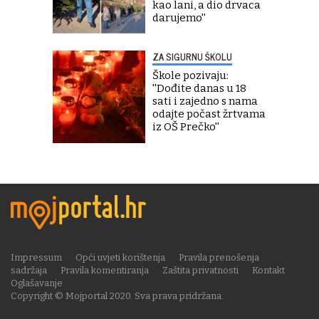
kao lani, a dio drvaca
darujemo''
ZA SIGURNU ŠKOLU
Škole pozivaju:
''Dođite danas u 18
sati i zajedno s nama
odajte počast žrtvama
iz OŠ Prečko''
Impressum
Opći uvjeti korištenja
Pravila prenošenja
sadržaja
Pravila komentiranja
Zaštita privatnosti
Kontakt
Oglašavanje
Copyright © Mojportal 2020. Sva prava pridržana.