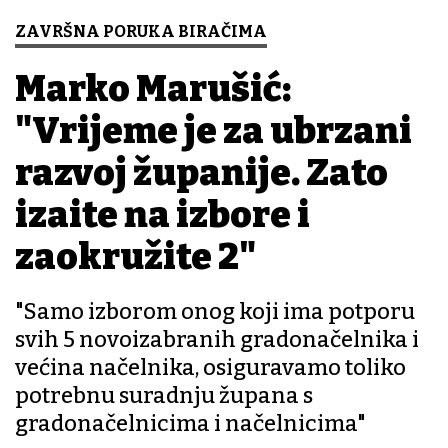
ZAVRŠNA PORUKA BIRAČIMA
Marko Marušić:
"Vrijeme je za ubrzani
razvoj županije. Zato
izađite na izbore i
zaokružite 2"
"Samo izborom onog koji ima potporu
svih 5 novoizabranih gradonačelnika i
većina načelnika, osiguravamo toliko
potrebnu suradnju župana s
gradonačelnicima i načelnicima"