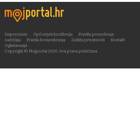
Impressum
Opći uvjeti korištenja
Pravila prenošenja
sadržaja
Pravila komentiranja
Zaštita privatnosti
Kontakt
Oglašavanje
Copyright © Mojportal 2020. Sva prava pridržana.