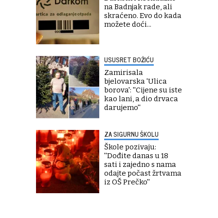
na Badnjak rade, ali
skraćeno. Evo do kada
možete doći...
USUSRET BOŽIĆU
Zamirisala
bjelovarska 'Ulica
borova': ''Cijene su iste
kao lani, a dio drvaca
darujemo''
ZA SIGURNU ŠKOLU
Škole pozivaju:
''Dođite danas u 18
sati i zajedno s nama
odajte počast žrtvama
iz OŠ Prečko''