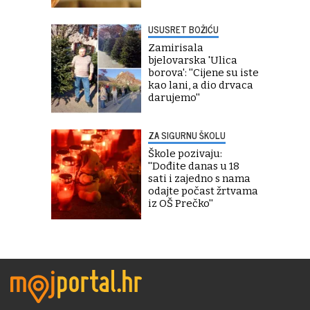
USUSRET BOŽIĆU
Zamirisala
bjelovarska 'Ulica
borova': ''Cijene su iste
kao lani, a dio drvaca
darujemo''
ZA SIGURNU ŠKOLU
Škole pozivaju:
''Dođite danas u 18
sati i zajedno s nama
odajte počast žrtvama
iz OŠ Prečko''