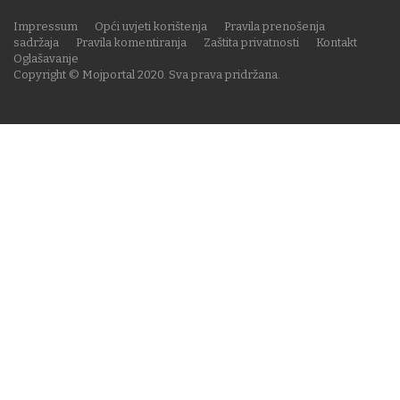
Impressum
Opći uvjeti korištenja
Pravila prenošenja
sadržaja
Pravila komentiranja
Zaštita privatnosti
Kontakt
Oglašavanje
Copyright © Mojportal 2020. Sva prava pridržana.