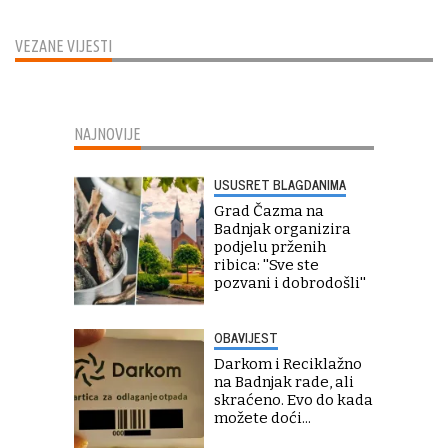
VEZANE VIJESTI
NAJNOVIJE
USUSRET BLAGDANIMA
Grad Čazma na
Badnjak organizira
podjelu prženih
ribica: ''Sve ste
pozvani i dobrodošli''
OBAVIJEST
Darkom i Reciklažno
na Badnjak rade, ali
skraćeno. Evo do kada
možete doći...