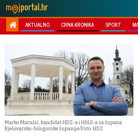
AKTUALNO
CRNA KRONIKA
SPORT
M
Marko Marušić, kandidat HDZ-a i HSLS-a za župana
Bjelovarsko-bilogorske županije/Foto: HDZ