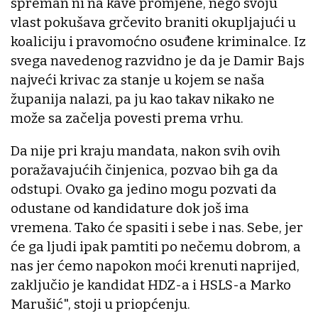
spreman ni na kave promjene, nego svoju
vlast pokušava grčevito braniti okupljajući u
koaliciju i pravomoćno osuđene kriminalce. Iz
svega navedenog razvidno je da je Damir Bajs
najveći krivac za stanje u kojem se naša
županija nalazi, pa ju kao takav nikako ne
može sa začelja povesti prema vrhu.
Da nije pri kraju mandata, nakon svih ovih
poražavajućih činjenica, pozvao bih ga da
odstupi. Ovako ga jedino mogu pozvati da
odustane od kandidature dok još ima
vremena. Tako će spasiti i sebe i nas. Sebe, jer
će ga ljudi ipak pamtiti po nečemu dobrom, a
nas jer ćemo napokon moći krenuti naprijed,
zaključio je kandidat HDZ-a i HSLS-a Marko
Marušić", stoji u priopćenju.