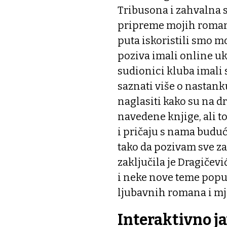
Tribusona i zahvalna 
pripreme mojih romana 
puta iskoristili smo 
poziva imali online uk
sudionici kluba imali s
saznati više o nastanku
naglasiti kako su na dr
navedene knjige, ali to
i pričaju s nama budući
tako da pozivam sve za
zaključila je Dragičevi
i neke nove teme popu
ljubavnih romana i mj
Interaktivno ja