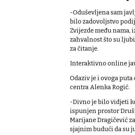
-Oduševljena sam javl
bilo zadovoljstvo podij
Zvijezde među nama, izj
zahvalnost što su ljub
za čitanje.
Interaktivno online ja
Odaziv je i ovoga puta
centra Alenka Rogić.
-Divno je bilo vidjeti 
ispunjen prostor Druš
Marijane Dragičević z
sjajnim budući da su ju 