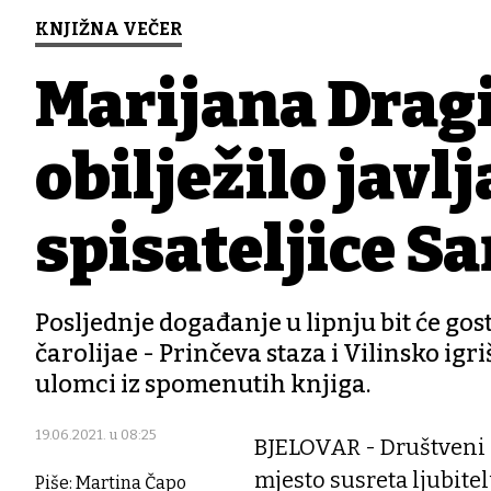
KNJIŽNA VEČER
Marijana Dragi
obilježilo javl
spisateljice Sa
Posljednje događanje u lipnju bit će go
čarolijae - Prinčeva staza i Vilinsko igri
ulomci iz spomenutih knjiga.
19.06.2021. u 08:25
BJELOVAR - Društveni c
mjesto susreta ljubitel
Piše: Martina Čapo