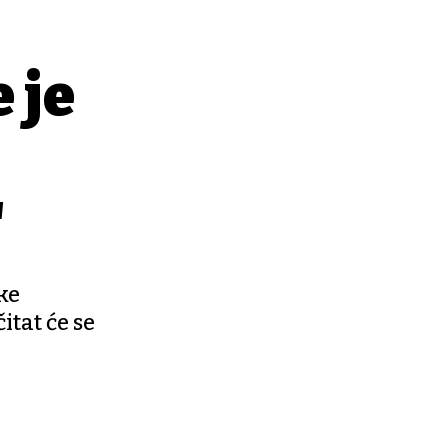
 je
"
ke
itat će se