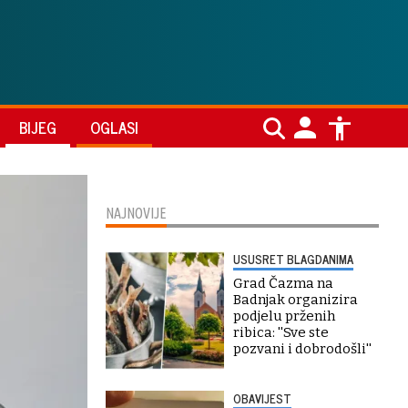
BIJEG
OGLASI
NAJNOVIJE
USUSRET BLAGDANIMA
Grad Čazma na
Badnjak organizira
podjelu prženih
ribica: ''Sve ste
pozvani i dobrodošli''
OBAVIJEST