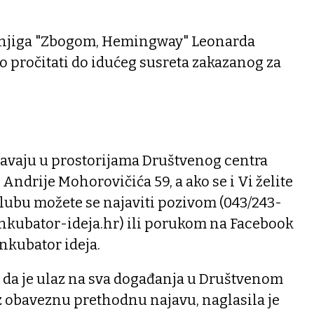
 knjiga "Zbogom, Hemingway" Leonarda
o pročitati do idućeg susreta zakazanog za
žavaju u prostorijama Društvenog centra
 Andrije Mohorovičića 59, a ako se i Vi želite
lubu možete se najaviti pozivom (043/243-
inkubator-ideja.hr) ili porukom na Facebook
Inkubator ideja.
da je ulaz na sva događanja u Društvenom
z obaveznu prethodnu najavu, naglasila je