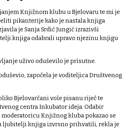
janjem Knjižnom klubu u Bjelovaru te mi je
eliti pikanterije kako je nastala knjiga
avila je Sanja Srdić Jungić izrazivši
itelji knjiga odabrali upravo njezinu knjigu
vljanje uživo oduševilo je prisutne.
 oduševio, započela je voditeljica Društvenog
koliko Bjelovarčani vole pisanu riječ te
tvenog centra Inkubator ideja. Odabir
a moderatoricu Knjižnog kluba pokazao se
ljubitelji knjiga izvrsno prihvatili, rekla je