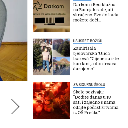
Darkom i Reciklažno
na Badnjak rade, ali
skraćeno. Evo do kada
možete doći...
USUSRET BOŽIĆU
Zamirisala
bjelovarska 'Ulica
borova': ''Cijene su iste
kao lani, a dio drvaca
darujemo''
ZA SIGURNU ŠKOLU
Škole pozivaju:
''Dođite danas u 18
sati i zajedno s nama
odajte počast žrtvama
iz OŠ Prečko''