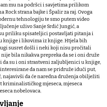
sam mu na podršci i savjetima prilikom
Rock strana bajke i Špalir za raj. Ovoga
modernu tehnologiju te smo putem video
ljučenje uživo Sanje Srdić Jungić, a
u priliku spisateljici postavljati pitanja i
 knjige i likovima iz knjige. Htjela bih
ugi susret došli i neki koji nisu pročitali
 nije bila nikakva prepreka da se i oni druže
 da su i oni strastveni zaljubljenici u knjige,
interesirane da nam se pridruže idući put,
ć, najavivši da će naredna druženja obilježiti
t kriminalističkog mjeseca, mjeseca
eseca nobelovaca.
vljanje