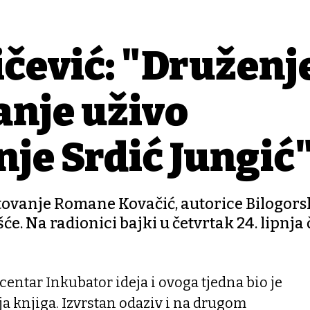
čević: "Druženje
janje uživo
nje Srdić Jungić
stovanje Romane Kovačić, autorice Bilogors
šće. Na radionici bajki u četvrtak 24. lipnja č
entar Inkubator ideja i ovoga tjedna bio je
ja knjiga. Izvrstan odaziv i na drugom