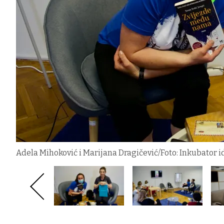
Adela Mihoković i Marijana Dragičević/Foto: Inkubator i