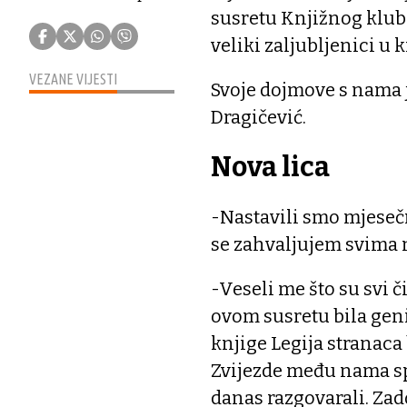
susretu Knjižnog kluba
veliki zaljubljenici u k
VEZANE VIJESTI
Svoje dojmove s nama 
Dragičević.
Nova lica
-Nastavili smo mjeseč
se zahvaljujem svima n
-Veseli me što su svi č
ovom susretu bila gen
knjige Legija stranaca
Zvijezde među nama sp
danas razgovarali. Za