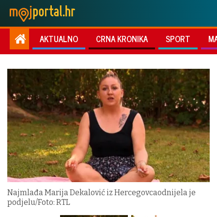
AKTUALNO
CRNA KRONIKA
SPORT
M
Najmlađa Marija Dekalović iz Hercegovcaodnijela je
podjelu/Foto: RTL