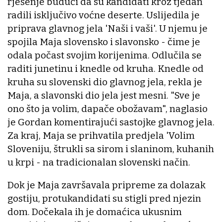
rješenje budući da su kandidati kroz tjedan
radili isključivo voćne deserte. Uslijedila je
priprava glavnog jela 'Naši i vaši'. U njemu je
spojila Maja slovensko i slavonsko - čime je
odala počast svojim korijenima. Odlučila se
raditi junetinu i knedle od kruha. Knedle od
kruha su slovenski dio glavnog jela, rekla je
Maja, a slavonski dio jela jest mesni. "Sve je
ono što ja volim, dapače obožavam", naglasio
je Gordan komentirajući sastojke glavnog jela.
Za kraj, Maja se prihvatila predjela 'Volim
Sloveniju, štrukli sa sirom i slaninom, kuhanih
u krpi - na tradicionalan slovenski način.
Dok je Maja završavala pripreme za dolazak
gostiju, protukandidati su stigli pred njezin
dom. Dočekala ih je domaćica ukusnim