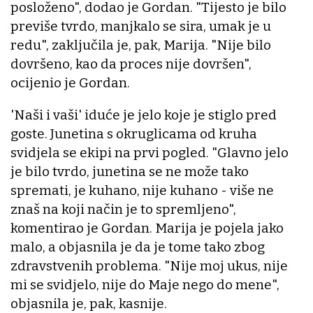
posloženo", dodao je Gordan. "Tijesto je bilo
previše tvrdo, manjkalo se sira, umak je u
redu", zaključila je, pak, Marija. "Nije bilo
dovršeno, kao da proces nije dovršen",
ocijenio je Gordan.
'Naši i vaši' iduće je jelo koje je stiglo pred
goste. Junetina s okruglicama od kruha
svidjela se ekipi na prvi pogled. "Glavno jelo
je bilo tvrdo, junetina se ne može tako
spremati, je kuhano, nije kuhano - više ne
znaš na koji način je to spremljeno",
komentirao je Gordan. Marija je pojela jako
malo, a objasnila je da je tome tako zbog
zdravstvenih problema. "Nije moj ukus, nije
mi se svidjelo, nije do Maje nego do mene",
objasnila je, pak, kasnije.