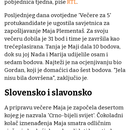
pobjednica tjedna, piše
RTL
.
Posljednjeg dana ovotjedne 'Večere za 5'
protukandidate je ugostila savjetnica za
zapošljavanje Maja Plementaš. Za svoju
večeru dobila je 31 bod i time je završila kao
trećeplasirana. Tanja je Maji dala 10 bodova,
dok su joj Nada i Marija udijelile osam i
sedam bodova. Najteži je na ocjenjivanju bio
Gordan, koji je domaćici dao šest bodova. "Jela
nisu bila dovršena", zaključio je.
Slovensko i slavonsko
A pripravu večere Maja je započela desertom
kojeg je nazvala 'Crno-bijeli svijet'. Čokoladni
kolač iznenađenja Maja smatra odličnim