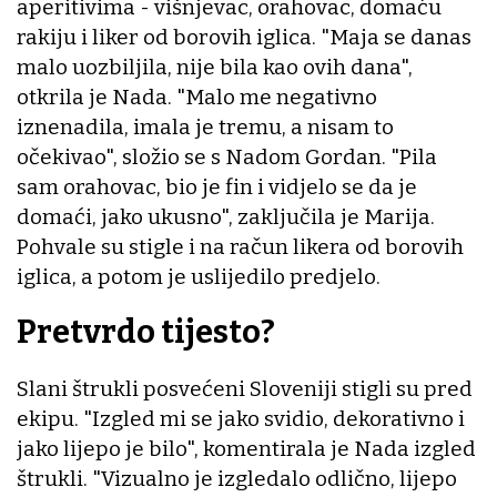
aperitivima - višnjevac, orahovac, domaću
rakiju i liker od borovih iglica. "Maja se danas
malo uozbiljila, nije bila kao ovih dana",
otkrila je Nada. "Malo me negativno
iznenadila, imala je tremu, a nisam to
očekivao", složio se s Nadom Gordan. "Pila
sam orahovac, bio je fin i vidjelo se da je
domaći, jako ukusno", zaključila je Marija.
Pohvale su stigle i na račun likera od borovih
iglica, a potom je uslijedilo predjelo.
Pretvrdo tijesto?
Slani štrukli posvećeni Sloveniji stigli su pred
ekipu. "Izgled mi se jako svidio, dekorativno i
jako lijepo je bilo", komentirala je Nada izgled
štrukli. "Vizualno je izgledalo odlično, lijepo