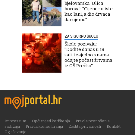
bjelovarska 'Ulica
borova': ''Cijene su iste
kao lani, a dio drvaca
darujemo''
ZA SIGURNU ŠKOLU
Škole pozivaju:
''Dođite danas u 18
sati i zajedno s nama
odajte počast žrtvama
iz OŠ Prečko''
Impressum
Opći uvjeti korištenja
Pravila prenošenja
sadržaja
Pravila komentiranja
Zaštita privatnosti
Kontakt
Oglašavanje