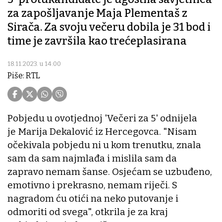
za zapošljavanje Maja Plementaš z
Sirača. Za svoju večeru dobila je 31 bod i
time je završila kao trećeplasirana
18.11.2023. u 14:00
Piše: RTL
Pobjedu u ovotjednoj 'Večeri za 5' odnijela
je Marija Dekalović iz Hercegovca. "Nisam
očekivala pobjedu ni u kom trenutku, znala
sam da sam najmlađa i mislila sam da
zapravo nemam šanse. Osjećam se uzbuđeno,
emotivno i prekrasno, nemam riječi. S
nagradom ću otići na neko putovanje i
odmoriti od svega", otkrila je za kraj