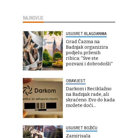
NAJNOVIJE
USUSRET BLAGDANIMA
Grad Čazma na
Badnjak organizira
podjelu prženih
ribica: ''Sve ste
pozvani i dobrodošli''
OBAVIJEST
Darkom i Reciklažno
na Badnjak rade, ali
skraćeno. Evo do kada
možete doći...
USUSRET BOŽIĆU
Zamirisala