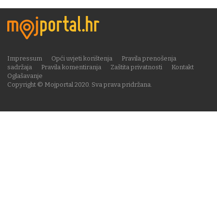
Impressum
Opći uvjeti korištenja
Pravila prenošenja
sadržaja
Pravila komentiranja
Zaštita privatnosti
Kontakt
Oglašavanje
Copyright © Mojportal 2020. Sva prava pridržana.