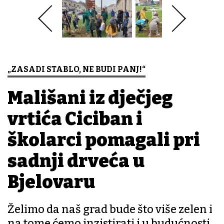
„ZASADI STABLO, NE BUDI PANJ!“
Mališani iz dječjeg
vrtića Ciciban i
školarci pomagali pri
sadnji drveća u
Bjelovaru
Želimo da naš grad bude što više zelen i
na tome ćemo inzistirati i u budućnosti,