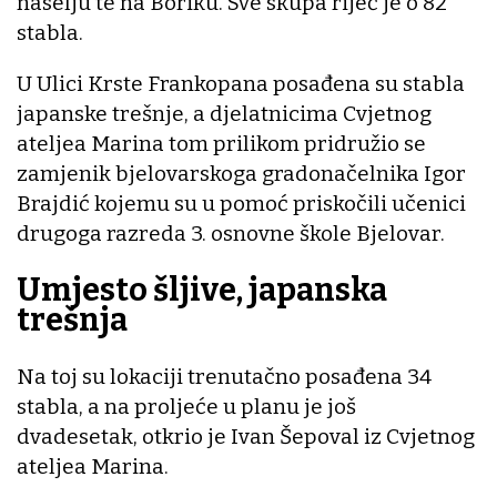
naselju te na Boriku. Sve skupa riječ je o 82
stabla.
U Ulici Krste Frankopana posađena su stabla
japanske trešnje, a djelatnicima Cvjetnog
ateljea Marina tom prilikom pridružio se
zamjenik bjelovarskoga gradonačelnika Igor
Brajdić kojemu su u pomoć priskočili učenici
drugoga razreda 3. osnovne škole Bjelovar.
Umjesto šljive, japanska
trešnja
Na toj su lokaciji trenutačno posađena 34
stabla, a na proljeće u planu je još
dvadesetak, otkrio je Ivan Šepoval iz Cvjetnog
ateljea Marina.