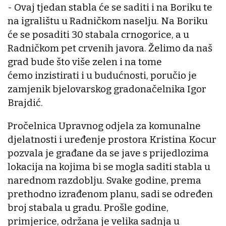
- Ovaj tjedan stabla će se saditi i na Boriku te
na igralištu u Radničkom naselju. Na Boriku
će se posaditi 30 stabala crnogorice, a u
Radničkom pet crvenih javora. Želimo da naš
grad bude što više zelen i na tome
ćemo inzistirati i u budućnosti, poručio je
zamjenik bjelovarskog gradonačelnika Igor
Brajdić.
Pročelnica Upravnog odjela za komunalne
djelatnosti i uređenje prostora Kristina Kocur
pozvala je građane da se jave s prijedlozima
lokacija na kojima bi se mogla saditi stabla u
narednom razdoblju. Svake godine, prema
prethodno izrađenom planu, sadi se određen
broj stabala u gradu. Prošle godine,
primjerice, održana je velika sadnja u