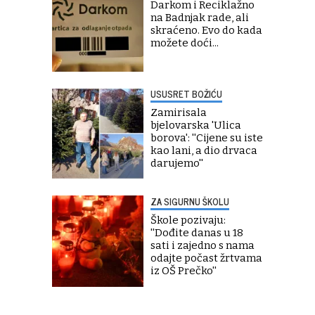
Darkom i Reciklažno
na Badnjak rade, ali
skraćeno. Evo do kada
možete doći...
USUSRET BOŽIĆU
Zamirisala
bjelovarska 'Ulica
borova': ''Cijene su iste
kao lani, a dio drvaca
darujemo''
ZA SIGURNU ŠKOLU
Škole pozivaju:
''Dođite danas u 18
sati i zajedno s nama
odajte počast žrtvama
iz OŠ Prečko''