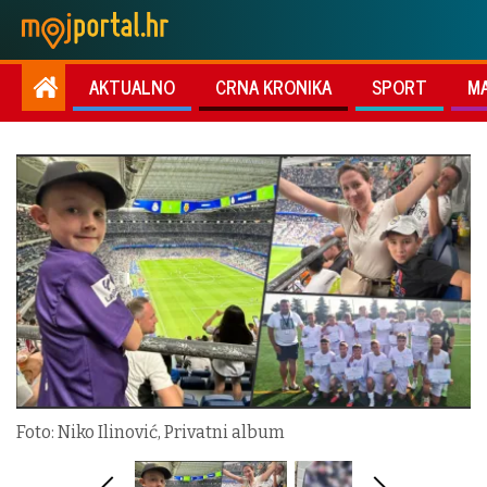
AKTUALNO
CRNA KRONIKA
SPORT
M
Foto: Niko Ilinović, Privatni album