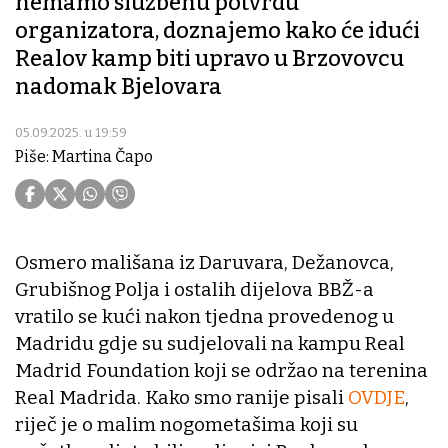
nemamo službenu potvrdu
organizatora, doznajemo kako će idući
Realov kamp biti upravo u Brzovovcu
nadomak Bjelovara
05.09.2025. u 19:59
Piše: Martina Čapo
Osmero mališana iz Daruvara, Dežanovca,
Grubišnog Polja i ostalih dijelova BBŽ-a
vratilo se kući nakon tjedna provedenog u
Madridu gdje su sudjelovali na kampu Real
Madrid Foundation koji se održao na terenina
Real Madrida. Kako smo ranije pisali
OVDJE
,
riječ je o malim nogometašima koji su