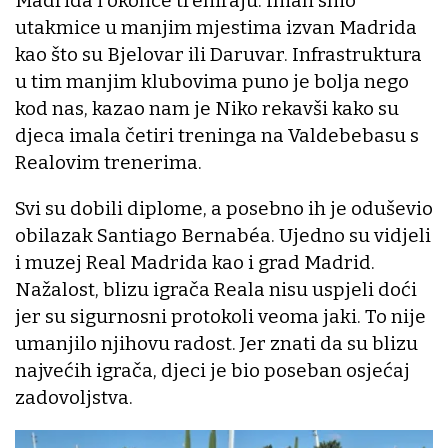
Madrida i okolice treniraju. Imali smo
utakmice u manjim mjestima izvan Madrida
kao što su Bjelovar ili Daruvar. Infrastruktura
u tim manjim klubovima puno je bolja nego
kod nas, kazao nam je Niko rekavši kako su
djeca imala četiri treninga na Valdebebasu s
Realovim trenerima.
Svi su dobili diplome, a posebno ih je oduševio
obilazak Santiago Bernabéa. Ujedno su vidjeli
i muzej Real Madrida kao i grad Madrid.
Nažalost, blizu igrača Reala nisu uspjeli doći
jer su sigurnosni protokoli veoma jaki. To nije
umanjilo njihovu radost. Jer znati da su blizu
najvećih igrača, djeci je bio poseban osjećaj
zadovoljstva.