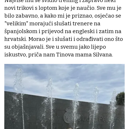
Najviše mu se svidio trening i zapravo neki
novi trikovi s loptom koje je naučio. Sve mu je
bilo zabavno, a kako mi je priznao, osjećao se
"velikim" morajući slušati trenere na
španjolskom i prijevod na engleski i zatim na
hrvatski. Morao je i slušati i odrađivati ono što
su objašnjavali. Sve u svemu jako lijepo
iskustvo, priča nam Tinova mama Silvana.