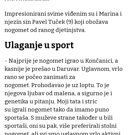
Impresionirani svime viđenim su i Marina i
njezin sin Pavel Tuček (9) koji obožava
nogomet od ranog djetinjstva.
Ulaganje u sport
- Najprije je nogomet igrao u Končanici, a
kasnije je prešao u Daruvar. Uglavnom, vrlo
rano se počeo zanimati za
nogomet. Prohodavao je uz loptu. To je
njegova ljubav od malena, a sigurno je i
genetika u pitanju. Moji tata i stric
su igrali nogomet tako da imamo puno
sportaša. S muževe strane također u bili
sportaši, oni su pak, više preferirali stolni
nogomet, ali svi smo uglavnom vrlo aktivni,