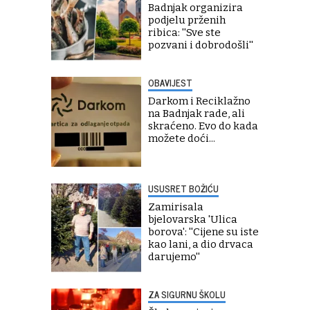
Badnjak organizira
podjelu prženih
ribica: ''Sve ste
pozvani i dobrodošli''
OBAVIJEST
Darkom i Reciklažno
na Badnjak rade, ali
skraćeno. Evo do kada
možete doći...
USUSRET BOŽIĆU
Zamirisala
bjelovarska 'Ulica
borova': ''Cijene su iste
kao lani, a dio drvaca
darujemo''
ZA SIGURNU ŠKOLU