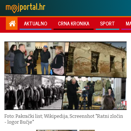
AKTUALNO
CRNA KRONIKA
SPORT
M
Foto: Pakrački list; Wikipedija, Screenshot "Ratni zločin
- logor Bučje"