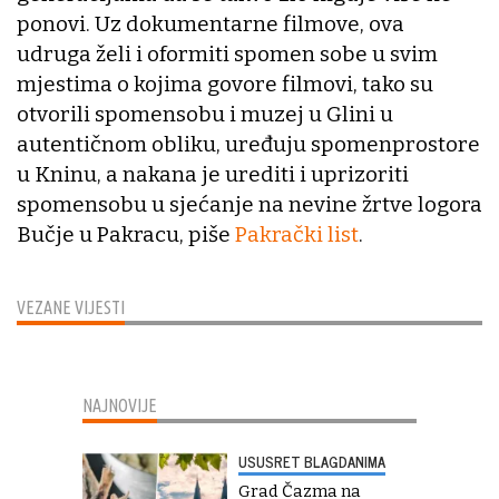
ponovi. Uz dokumentarne filmove, ova
udruga želi i oformiti spomen sobe u svim
mjestima o kojima govore filmovi, tako su
otvorili spomensobu i muzej u Glini u
autentičnom obliku, uređuju spomenprostore
u Kninu, a nakana je urediti i uprizoriti
spomensobu u sjećanje na nevine žrtve logora
Bučje u Pakracu, piše
Pakrački list
.
VEZANE VIJESTI
NAJNOVIJE
USUSRET BLAGDANIMA
Grad Čazma na