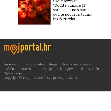
Škole pozivaju:
''Dođite danas u 18
sati i zajedno s nama
odajte počast žrtvama
iz OŠ Prečko''
Impressum
Opći uvjeti korištenja
Pravila prenošenja
sadržaja
Pravila komentiranja
Zaštita privatnosti
Kontakt
Oglašavanje
Copyright © Mojportal 2020. Sva prava pridržana.