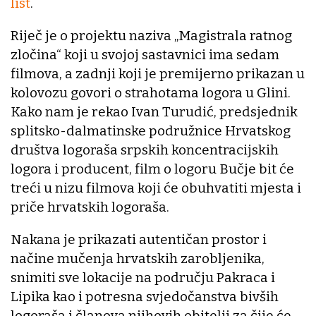
list
.
Riječ je o projektu naziva „Magistrala ratnog
zločina“ koji u svojoj sastavnici ima sedam
filmova, a zadnji koji je premijerno prikazan u
kolovozu govori o strahotama logora u Glini.
Kako nam je rekao Ivan Turudić, predsjednik
splitsko-dalmatinske podružnice Hrvatskog
društva logoraša srpskih koncentracijskih
logora i producent, film o logoru Bučje bit će
treći u nizu filmova koji će obuhvatiti mjesta i
priče hrvatskih logoraša.
Nakana je prikazati autentičan prostor i
načine mučenja hrvatskih zarobljenika,
snimiti sve lokacije na području Pakraca i
Lipika kao i potresna svjedočanstva bivših
logoraša i članova njihovih obitelji za čije će