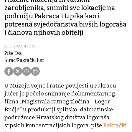
zarobljenika, snimiti sve lokacije na
području Pakraca i Lipika kao i
potresna svjedočanstva bivših logoraša
i članova njihovih obitelji
23.11.2022. u 17:01
Piše: Iva
Širac/Pakrački list
U Muzeju vojne i ratne povijesti u Pakracu
jučer je počelo snimanje dokumentarnog
filma „Magistrala ratnog zločina - Logor
Bučje“ u produkciji splitsko-dalmatinske
podružnice Hrvatskog društva logoraša
srpskih koncentracijskih logora, piše
Pakrački