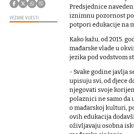
Predsjednice navedeni
iznimnu pozornost po
VEZANE VIJESTI
potpori edukacije na 
Kako kažu, od 2015. g
mađarske vlade u okvi
jezika pod vodstvom s
- Svake godine javlja 
upisuju svi, od djece 
njegovati svoje korijen
polaznici ne samo da 
o mađarskoj kulturi, po
ovih edukacija dodavš
oživljavaju osobna isku