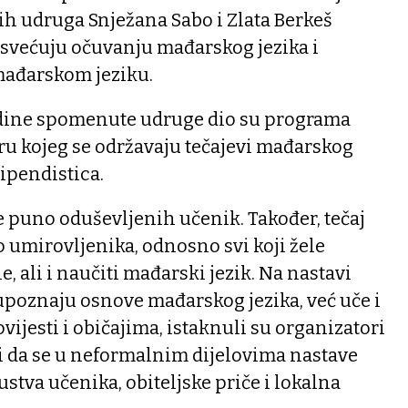
h udruga Snježana Sabo i Zlata Berkeš
svećuju očuvanju mađarskog jezika i
mađarskom jeziku.
odine spomenute udruge dio su programa
ru kojeg se održavaju tečajevi mađarskog
tipendistica.
se puno oduševljenih učenik. Također, tečaj
do umirovljenika, odnosno svi koji žele
e, ali i naučiti mađarski jezik. Na nastavi
upoznaju osnove mađarskog jezika, već uče i
vijesti i običajima, istaknuli su organizatori
i da se u neformalnim dijelovima nastave
stva učenika, obiteljske priče i lokalna