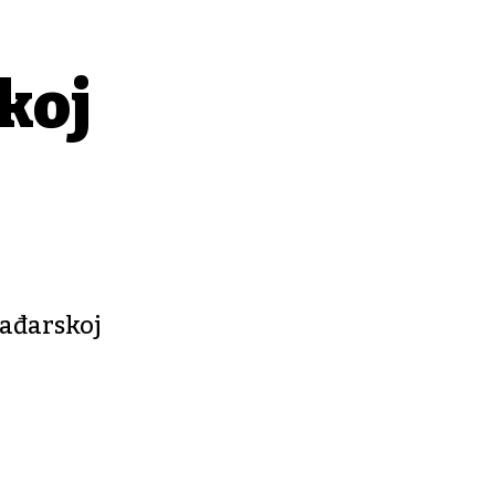
ikoj
mađarskoj