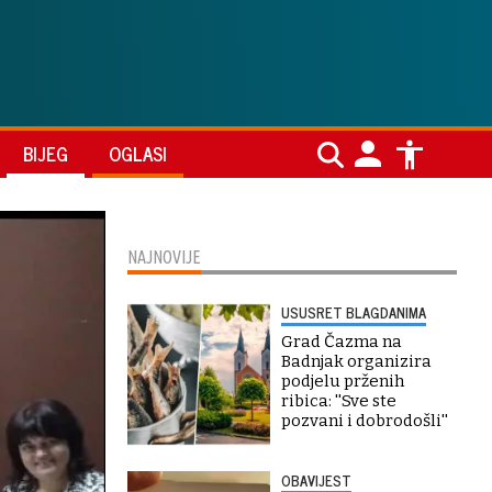
BIJEG
OGLASI
NAJNOVIJE
USUSRET BLAGDANIMA
Grad Čazma na
Badnjak organizira
podjelu prženih
ribica: ''Sve ste
pozvani i dobrodošli''
OBAVIJEST