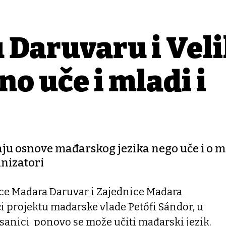
u Daruvaru i Vel
o uče i mladi i
aju osnove mađarskog jezika nego uče i o 
anizatori
ice Mađara Daruvar i Zajednice Mađara
ći projektu mađarske vlade Petőfi Sándor, u
isanici ponovo se može učiti mađarski jezik.