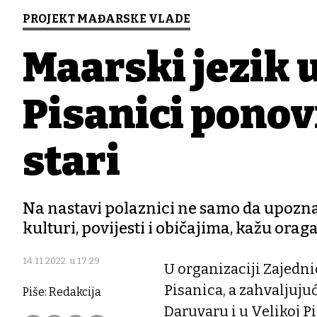
PROJEKT MAĐARSKE VLADE
Mađarski jezik 
Pisanici ponovn
stari
Na nastavi polaznici ne samo da upozn
kulturi, povijesti i običajima, kažu orag
14.11.2022. u 17:29
U organizaciji Zajedn
Pisanica, a zahvaljuju
Piše: Redakcija
Daruvaru i u Velikoj P