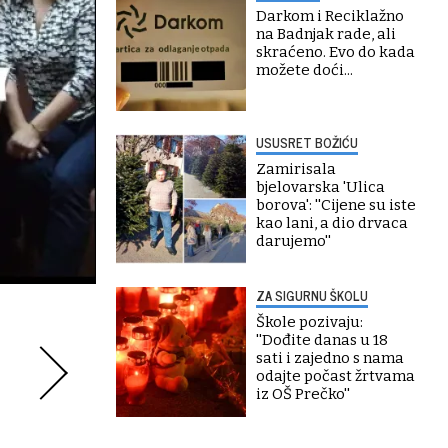
Darkom i Reciklažno
na Badnjak rade, ali
skraćeno. Evo do kada
možete doći...
USUSRET BOŽIĆU
Zamirisala
bjelovarska 'Ulica
borova': ''Cijene su iste
kao lani, a dio drvaca
darujemo''
ZA SIGURNU ŠKOLU
Škole pozivaju:
''Dođite danas u 18
sati i zajedno s nama
odajte počast žrtvama
iz OŠ Prečko''