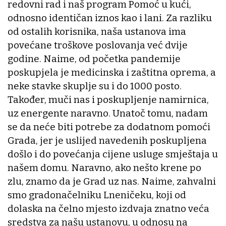
redovni rad i naš program Pomoć u kući,
odnosno identičan iznos kao i lani. Za razliku
od ostalih korisnika, naša ustanova ima
povećane troškove poslovanja već dvije
godine. Naime, od početka pandemije
poskupjela je medicinska i zaštitna oprema, a
neke stavke skuplje su i do 1000 posto.
Također, muči nas i poskupljenje namirnica,
uz energente naravno. Unatoč tomu, nadam
se da neće biti potrebe za dodatnom pomoći
Grada, jer je uslijed navedenih poskupljena
došlo i do povećanja cijene usluge smještaja u
našem domu. Naravno, ako nešto krene po
zlu, znamo da je Grad uz nas. Naime, zahvalni
smo gradonačelniku Lneničeku, koji od
dolaska na čelno mjesto izdvaja znatno veća
sredstva za našu ustanovu, u odnosu na