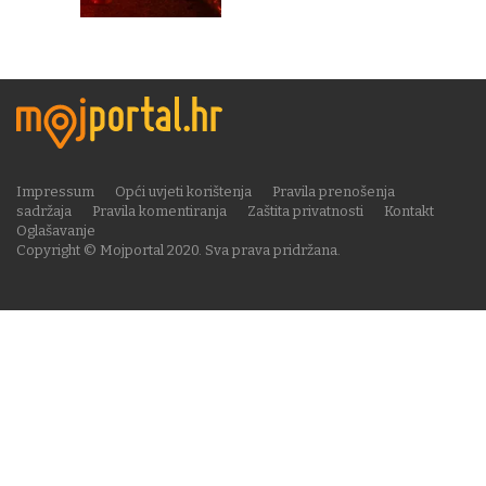
Impressum
Opći uvjeti korištenja
Pravila prenošenja
sadržaja
Pravila komentiranja
Zaštita privatnosti
Kontakt
Oglašavanje
Copyright © Mojportal 2020. Sva prava pridržana.