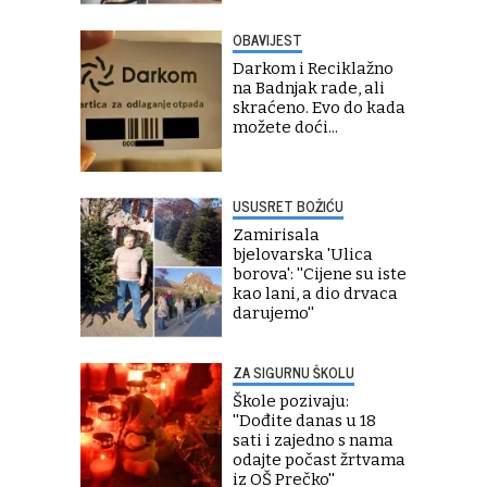
OBAVIJEST
Darkom i Reciklažno
na Badnjak rade, ali
skraćeno. Evo do kada
možete doći...
USUSRET BOŽIĆU
Zamirisala
bjelovarska 'Ulica
borova': ''Cijene su iste
kao lani, a dio drvaca
darujemo''
ZA SIGURNU ŠKOLU
Škole pozivaju:
''Dođite danas u 18
sati i zajedno s nama
odajte počast žrtvama
iz OŠ Prečko''