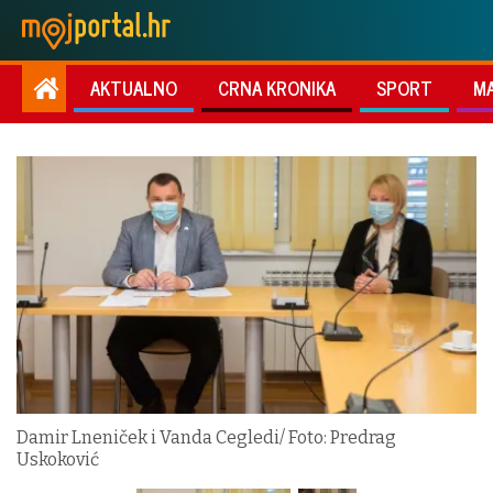
AKTUALNO
CRNA KRONIKA
SPORT
M
Damir Lneniček i Vanda Cegledi/ Foto: Predrag
Uskoković