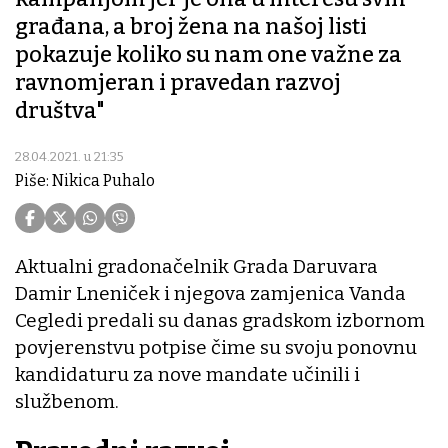
građana, a broj žena na našoj listi
pokazuje koliko su nam one važne za
ravnomjeran i pravedan razvoj
društva"
28.04.2021. u 21:35
Piše: Nikica Puhalo
Aktualni gradonačelnik Grada Daruvara
Damir Lneniček i njegova zamjenica Vanda
Cegledi predali su danas gradskom izbornom
povjerenstvu potpise čime su svoju ponovnu
kandidaturu za nove mandate učinili i
službenom.