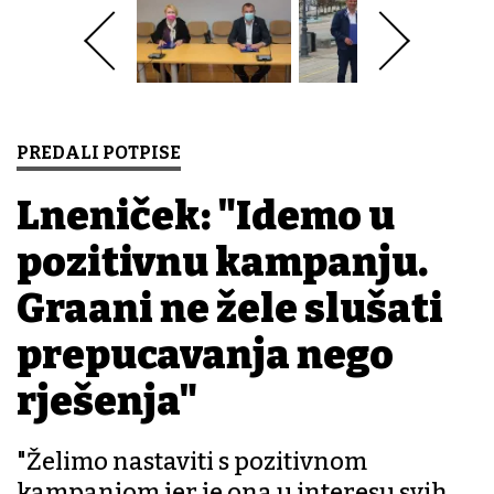
PREDALI POTPISE
Lneniček: "Idemo u
pozitivnu kampanju.
Građani ne žele slušati
prepucavanja nego
rješenja"
"Želimo nastaviti s pozitivnom
kampanjom jer je ona u interesu svih