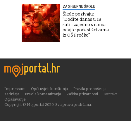
ZA SIGURNU ŠKOLU
Škole pozivaju:
''Dođite danas u 18
sati i zajedno s nama
odajte počast žrtvama
iz OŠ Prečko''
Impressum
Opći uvjeti korištenja
Pravila prenošenja
sadržaja
Pravila komentiranja
Zaštita privatnosti
Kontakt
Oglašavanje
Copyright © Mojportal 2020. Sva prava pridržana.