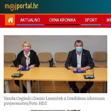
AKTUALNO
CRNA KRONIKA
SPORT
M
Vanda Cegledi i Damir Lneniček u Gradskom izbornom
povjerenstvu/Foto: HDZ