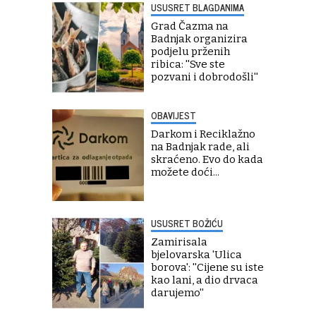
USUSRET BLAGDANIMA
Grad Čazma na
Badnjak organizira
podjelu prženih
ribica: ''Sve ste
pozvani i dobrodošli''
OBAVIJEST
Darkom i Reciklažno
na Badnjak rade, ali
skraćeno. Evo do kada
možete doći...
USUSRET BOŽIĆU
Zamirisala
bjelovarska 'Ulica
borova': ''Cijene su iste
kao lani, a dio drvaca
darujemo''