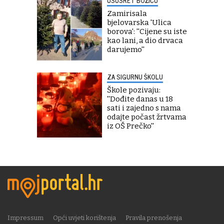
USUSRET BOŽIĆU
Zamirisala
bjelovarska 'Ulica
borova': ''Cijene su iste
kao lani, a dio drvaca
darujemo''
ZA SIGURNU ŠKOLU
Škole pozivaju:
''Dođite danas u 18
sati i zajedno s nama
odajte počast žrtvama
iz OŠ Prečko''
Impressum
Opći uvjeti korištenja
Pravila prenošenja