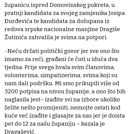
županicu ispred Domovinskog pokreta, u
pratnji kandidata za svojeg zamjenika Josipa
Đurđevića te kandidata za dožupana iz
redova srpske nacionalne manjine Dragiše
Žutinića zahvalila je svima na potpori.
-Neću držati politički govor jer sve ono što
imamo za reći, građani će čuti u iduća dva
tjedna. Prije svega hvala svim članovima,
volonterima, simpatizerima, svima koji su
nam dali podršku. Mi smo prikupili više od
3200 potpisa na nivou županije, a ono što bih
naglasila jest– izađite svi na izbore ukoliko
želite nešto promijeniti, nemojte ostati kod
kuće već izađite i glasajte za nas jer je doista
pet do 12 za našu županiju – kazala je
Dragašević.