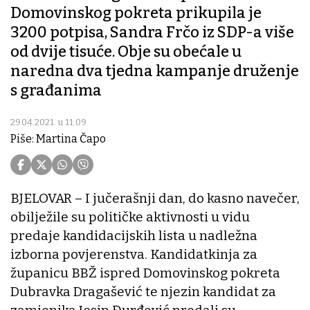
Domovinskog pokreta prikupila je
3200 potpisa, Sandra Frčo iz SDP-a više
od dvije tisuće. Obje su obećale u
naredna dva tjedna kampanje druženje
s građanima
29.04.2021. u 11:09
Piše: Martina Čapo
BJELOVAR – I jučerašnji dan, do kasno navečer,
obilježile su političke aktivnosti u vidu
predaje kandidacijskih lista u nadležna
izborna povjerenstva. Kandidatkinja za
županicu BBŽ ispred Domovinskog pokreta
Dubravka Dragašević te njezin kandidat za