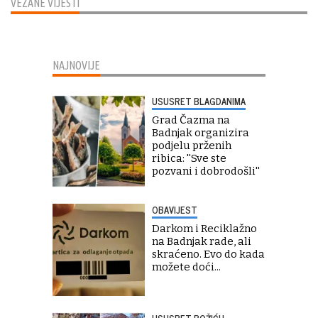
VEZANE VIJESTI
NAJNOVIJE
USUSRET BLAGDANIMA
Grad Čazma na
Badnjak organizira
podjelu prženih
ribica: ''Sve ste
pozvani i dobrodošli''
OBAVIJEST
Darkom i Reciklažno
na Badnjak rade, ali
skraćeno. Evo do kada
možete doći...