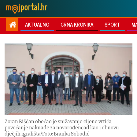
AKTUALNO
CRNA KRONIKA
SPORT
M
Zoran Bišćan obećao je snižavanje cijene vrtića,
povećanje naknade za novorođenčad kao i obnovu
dječjih igrališta/Foto: Branka Sobodić