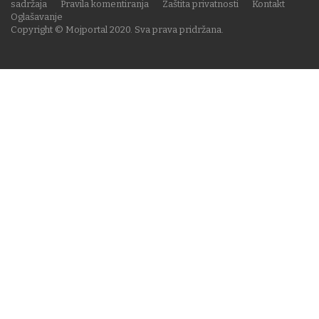
sadržaja
Pravila komentiranja
Zaštita privatnosti
Kontakt
Oglašavanje
Copyright © Mojportal 2020. Sva prava pridržana.