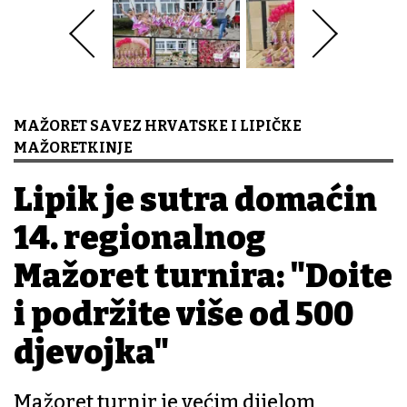
MAŽORET SAVEZ HRVATSKE I LIPIČKE
MAŽORETKINJE
Lipik je sutra domaćin
14. regionalnog
Mažoret turnira: "Dođite
i podržite više od 500
djevojka"
Mažoret turnir je većim dijelom