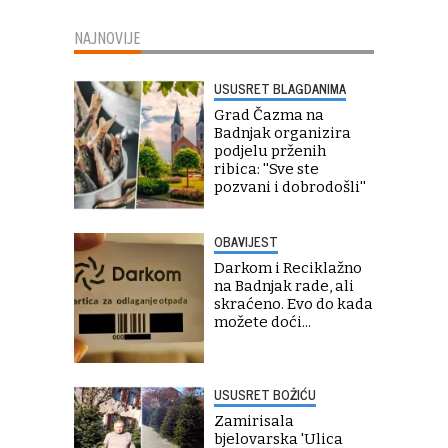
NAJNOVIJE
USUSRET BLAGDANIMA
Grad Čazma na
Badnjak organizira
podjelu prženih
ribica: ''Sve ste
pozvani i dobrodošli''
OBAVIJEST
Darkom i Reciklažno
na Badnjak rade, ali
skraćeno. Evo do kada
možete doći...
USUSRET BOŽIĆU
Zamirisala
bjelovarska 'Ulica