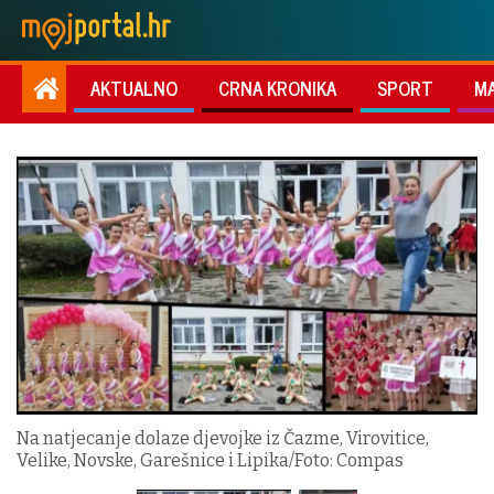
AKTUALNO
CRNA KRONIKA
SPORT
M
Na natjecanje dolaze djevojke iz Čazme, Virovitice,
Velike, Novske, Garešnice i Lipika/Foto: Compas