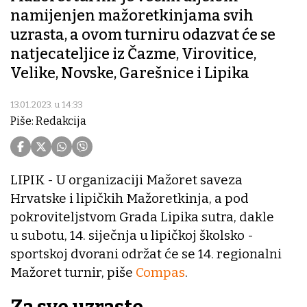
namijenjen mažoretkinjama svih
uzrasta, a ovom turniru odazvat će se
natjecateljice iz Čazme, Virovitice,
Velike, Novske, Garešnice i Lipika
13.01.2023. u 14:33
Piše: Redakcija
LIPIK - U organizaciji Mažoret saveza
Hrvatske i lipičkih Mažoretkinja, a pod
pokroviteljstvom Grada Lipika sutra, dakle
u subotu, 14. siječnja u lipičkoj školsko -
sportskoj dvorani održat će se 14. regionalni
Mažoret turnir, piše
Compas
.