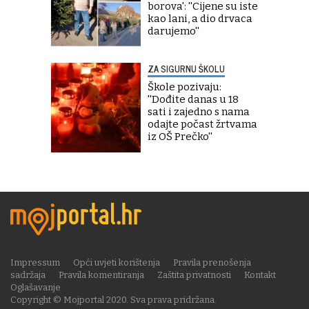
borova': ''Cijene su iste
kao lani, a dio drvaca
darujemo''
ZA SIGURNU ŠKOLU
Škole pozivaju:
''Dođite danas u 18
sati i zajedno s nama
odajte počast žrtvama
iz OŠ Prečko''
Impressum
Opći uvjeti korištenja
Pravila prenošenja
sadržaja
Pravila komentiranja
Zaštita privatnosti
Kontakt
Oglašavanje
Copyright © Mojportal 2020. Sva prava pridržana.