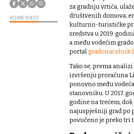
za gradnju vrtića, ula
društvenih domova, en
VEZANE VIJESTI
kulturno-turističke 
sredstva u 2019. godini
a među vodećim gradov
portal
gradonacelnik.
Tako se, prema analizi
izvršenju proračuna Li
ponovno među vodeća t
stanovniku. U 2017. god
godine na trećem, dok 
najuspješniji grad po
povučeno je preko tri 