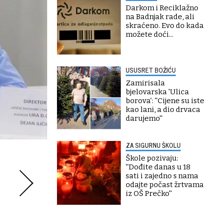
Darkom i Reciklažno
na Badnjak rade, ali
skraćeno. Evo do kada
možete doći...
USUSRET BOŽIĆU
Zamirisala
bjelovarska 'Ulica
borova': ''Cijene su iste
kao lani, a dio drvaca
darujemo''
ZA SIGURNU ŠKOLU
Škole pozivaju:
''Dođite danas u 18
sati i zajedno s nama
odajte počast žrtvama
iz OŠ Prečko''