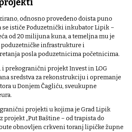
projekti
lizirano, odnosno provedeno doista puno
se ističe Poduzetnički inkubator Lipik –
 veća od 20 milijuna kuna, a temeljna mu je
 poduzetničke infrastrukture i
retanja posla poduzetnicima početnicima.
i i prekogranični projekt Invest in LOG
ana sredstva za rekonstrukciju i opremanje
tora u Donjem Čagliću, sveukupne
eura.
granični projekti u kojima je Grad Lipik
z projekt „Put Baštine – od trapista do
route obnovljen crkveni toranj lipičke župne