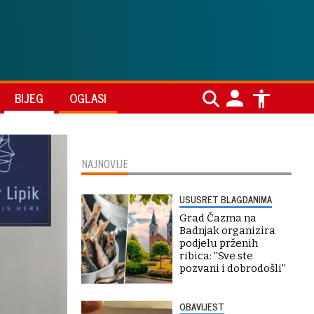
BIJEG
OGLASI
NAJNOVIJE
USUSRET BLAGDANIMA
Grad Čazma na
Badnjak organizira
podjelu prženih
ribica: ''Sve ste
pozvani i dobrodošli''
OBAVIJEST