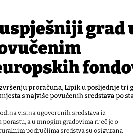
uspješniji grad 
povučenim
 europskih fond
zvršenju proračuna, Lipik u posljednje tri 
mjesta s najviše povučenih sredstava po s
godina visina ugovorenih sredstava iz
 porastu, a u mnogim gradovima riječ je o
 ruralnim područjima sredstva su osigurana