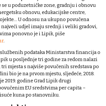
že se u poduzetničke zone, gradnju i obnovu
ergetsku obnovu, edukacijske centre,
projekte… U odnosu na ukupno povučena
 najveći udjel imaju srednji i veliki gradovi,
ima ponovno je i Lipik, piše
hr
.
 službenih podataka Ministarstva financija o
pik u posljednje tri godine za redom nalazi
ri mjesta s najviše povučenih sredstava po
ini bio je na prvom mjestu, sljedeće, 2018.
je 2019. godine Grad Lipik drugi
 povučenim EU sredstvima per capita –
tisuće kuna po stanovniku.