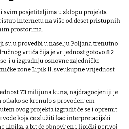
i svim posjetiteljima u sklopu projekta
istup internetu na više od deset pristupnih
vnim prostorima.
oji su u provedbi u naselju Poljana trenutno
ručnog vrtića čija je vrijednost gotovo 8,2
 se i u izgradnju osnovne zajedničke
ničke zone Lipik II, sveukupne vrijednost
ijednost 73 milijuna kuna, najdragocjeniji je
an otkako se krenulo s provođenjem
utem ovog projekta izgradit će se i opremit
 vode koja će služiti kao interpretacijski
 Lipika, a bit će obnovljen i lipički perivoj