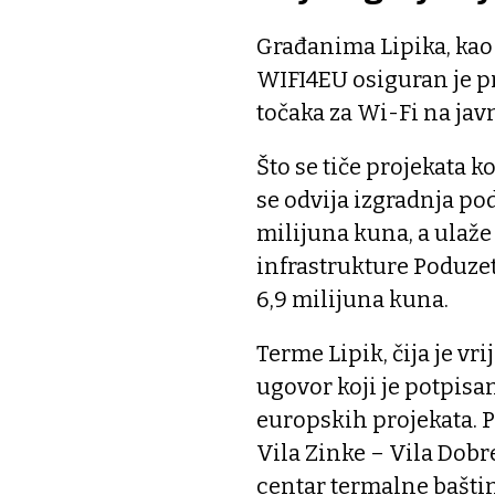
Građanima Lipika, kao 
WIFI4EU osiguran je pr
točaka za Wi-Fi na ja
Što se tiče projekata k
se odvija izgradnja pod
milijuna kuna, a ulaže
infrastrukture Poduzet
6,9 milijuna kuna.
Terme Lipik, čija je vr
ugovor koji je potpis
europskih projekata. P
Vila Zinke – Vila Dobre
centar termalne baštine