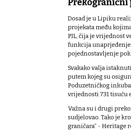
Prekogranični 
Dosad je u Lipiku rea
projekata među kojima 
PIL, čija je vrijednost
funkcija unaprjeđenje
pojednostavljenje pok
Svakako valja istaknut
putem kojeg su osigur
Poduzetničkog inkuba
vrijednosti 731 tisuću 
Važna su i drugi preko
sudjelovao. Tako je kro
graničara“ - Heritage 