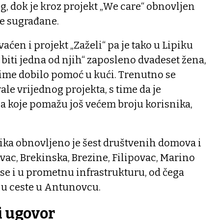
og, dok je kroz projekt „We care“ obnovljen
je sugrađane.
aćen i projekt „Zaželi“ pa je tako u Lipiku
ti biti jedna od njih“ zaposleno dvadeset žena,
 time dobilo pomoć u kući. Trenutno se
ale vrijednog projekta, s time da je
a koje pomažu još većem broju korisnika,
ika obnovljeno je šest društvenih domova i
ac, Brekinska, Brezine, Filipovac, Marino
 se i u prometnu infrastrukturu, od čega
ju ceste u Antunovcu.
i ugovor