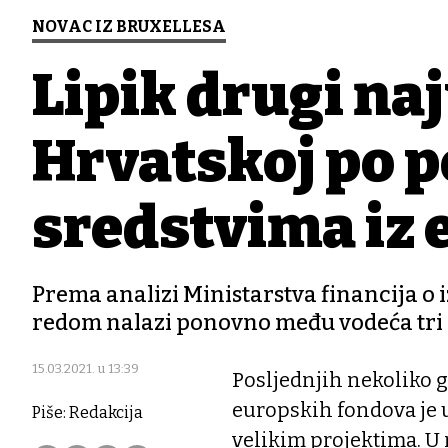
NOVAC IZ BRUXELLESA
Lipik drugi naj
Hrvatskoj po 
sredstvima iz
Prema analizi Ministarstva financija o i
redom nalazi ponovno među vodeća tri 
15.03.2021. u 13:39
Posljednjih nekoliko 
europskih fondova je u
Piše: Redakcija
velikim projektima. U