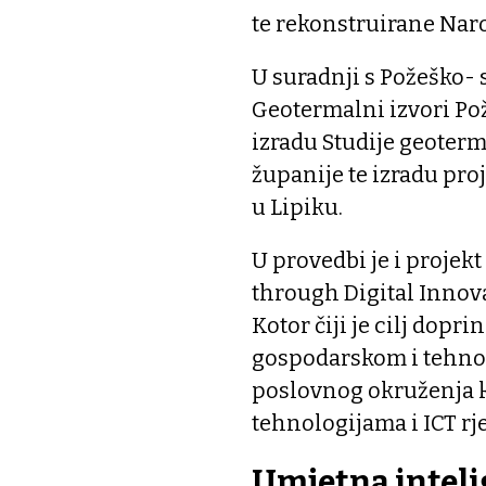
te rekonstruirane Nar
U suradnji s Požeško-
Geotermalni izvori Po
izradu Studije geoter
županije te izradu pr
u Lipiku.
U provedbi je i proje
through Digital Innova
Kotor čiji je cilj dop
gospodarskom i tehno
poslovnog okruženja k
tehnologijama i ICT r
Umjetna inteli