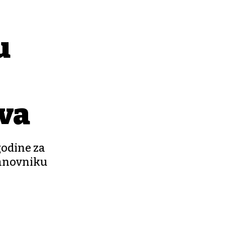
u
ova
godine za
tanovniku