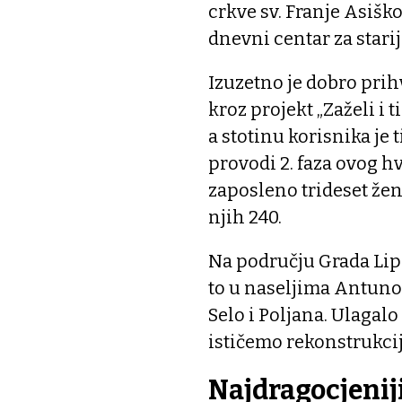
crkve sv. Franje Asišk
dnevni centar za stari
Izuzetno je dobro prihv
kroz projekt „Zaželi i 
a stotinu korisnika je
provodi 2. faza ovog hv
zaposleno trideset žen
njih 240.
Na području Grada Lip
to u naseljima Antunov
Selo i Poljana. Ulagalo
ističemo rekonstrukci
Najdragocjenij