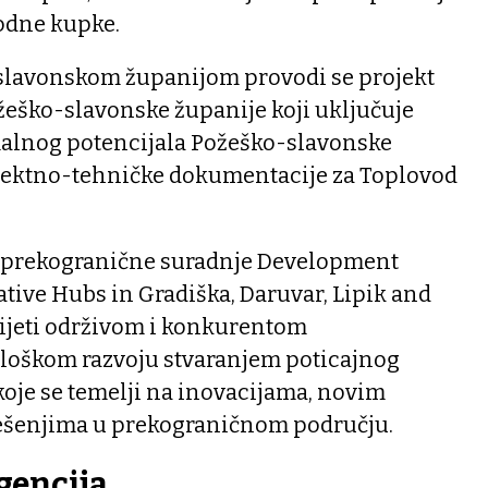
odne kupke.
 slavonskom županijom provodi se projekt
žeško-slavonske županije koji uključuje
malnog potencijala Požeško-slavonske
ojektno-tehničke dokumentacije za Toplovod
kt prekogranične suradnje Development
tive Hubs in Gradiška, Daruvar, Lipik and
rinijeti održivom i konkurentom
loškom razvoju stvaranjem poticajnog
oje se temelji na inovacijama, novim
ješenjima u prekograničnom području.
gencija