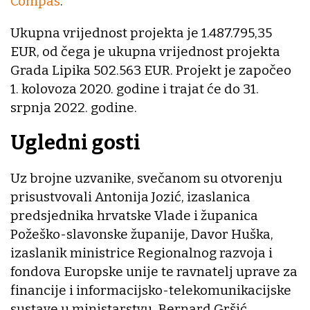
Compas
.
Ukupna vrijednost projekta je 1.487.795,35
EUR, od čega je ukupna vrijednost projekta
Grada Lipika 502.563 EUR. Projekt je započeo
1. kolovoza 2020. godine i trajat će do 31.
srpnja 2022. godine.
Ugledni gosti
Uz brojne uzvanike, svečanom su otvorenju
prisustvovali Antonija Jozić, izaslanica
predsjednika hrvatske Vlade i županica
Požeško-slavonske županije, Davor Huška,
izaslanik ministrice Regionalnog razvoja i
fondova Europske unije te ravnatelj uprave za
financije i informacijsko-telekomunikacijske
sustave u ministarstvu, Bernard Gršić,