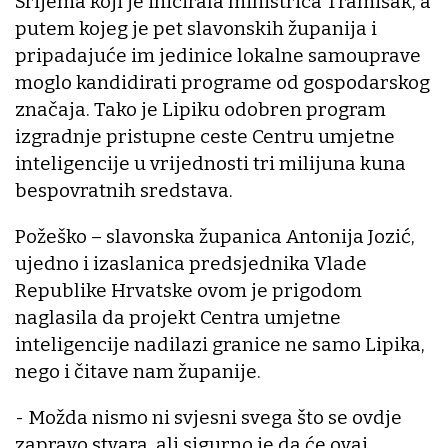
Srijema koji je inicirala ministrica Tramišak, a
putem kojeg je pet slavonskih županija i
pripadajuće im jedinice lokalne samouprave
moglo kandidirati programe od gospodarskog
značaja. Tako je Lipiku odobren program
izgradnje pristupne ceste Centru umjetne
inteligencije u vrijednosti tri milijuna kuna
bespovratnih sredstava.
Požeško – slavonska županica Antonija Jozić,
ujedno i izaslanica predsjednika Vlade
Republike Hrvatske ovom je prigodom
naglasila da projekt Centra umjetne
inteligencije nadilazi granice ne samo Lipika,
nego i čitave nam županije.
- Možda nismo ni svjesni svega što se ovdje
zapravo stvara, ali sigurno je da će ovaj