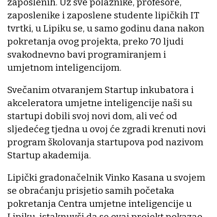
zaposlenih. Uz sve polaznike, profesore,
zaposlenike i zaposlene studente lipičkih IT
tvrtki, u Lipiku se, u samo godinu dana nakon
pokretanja ovog projekta, preko 70 ljudi
svakodnevno bavi programiranjem i
umjetnom inteligencijom.
Svečanim otvaranjem Startup inkubatora i
akceleratora umjetne inteligencije naši su
startupi dobili svoj novi dom, ali već od
sljedećeg tjedna u ovoj će zgradi krenuti novi
program školovanja startupova pod nazivom
Startup akademija.
Lipički gradonačelnik Vinko Kasana u svojem
se obraćanju prisjetio samih početaka
pokretanja Centra umjetne inteligencije u
Lipiku, istaknuvši da se ovaj projekt pokazao