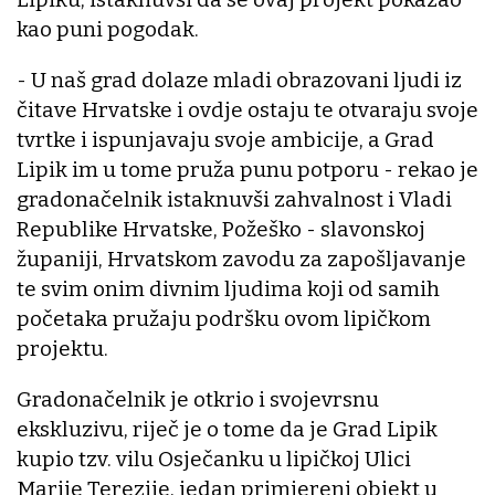
kao puni pogodak.
- U naš grad dolaze mladi obrazovani ljudi iz
čitave Hrvatske i ovdje ostaju te otvaraju svoje
tvrtke i ispunjavaju svoje ambicije, a Grad
Lipik im u tome pruža punu potporu - rekao je
gradonačelnik istaknuvši zahvalnost i Vladi
Republike Hrvatske, Požeško - slavonskoj
županiji, Hrvatskom zavodu za zapošljavanje
te svim onim divnim ljudima koji od samih
početaka pružaju podršku ovom lipičkom
projektu.
Gradonačelnik je otkrio i svojevrsnu
ekskluzivu, riječ je o tome da je Grad Lipik
kupio tzv. vilu Osječanku u lipičkoj Ulici
Marije Terezije, jedan primjereni objekt u