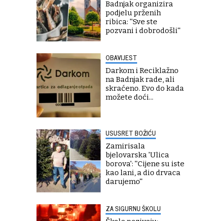
Badnjak organizira
podjelu prženih
ribica: ''Sve ste
pozvani i dobrodošli''
OBAVIJEST
Darkom i Reciklažno
na Badnjak rade, ali
skraćeno. Evo do kada
možete doći...
USUSRET BOŽIĆU
Zamirisala
bjelovarska 'Ulica
borova': ''Cijene su iste
kao lani, a dio drvaca
darujemo''
ZA SIGURNU ŠKOLU