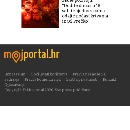
Škole pozivaju:
''Dođite danas u 18
sati i zajedno s nama
odajte počast žrtvama
iz OŠ Prečko''
Impressum
Opći uvjeti korištenja
Pravila prenošenja
sadržaja
Pravila komentiranja
Zaštita privatnosti
Kontakt
Oglašavanje
Copyright © Mojportal 2020. Sva prava pridržana.