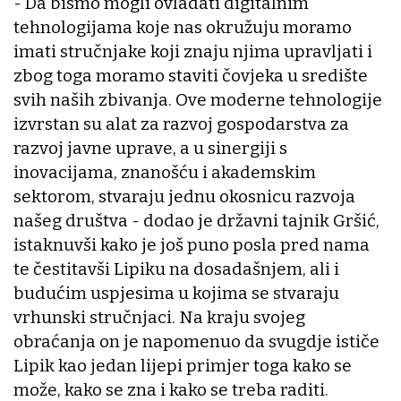
- Da bismo mogli ovladati digitalnim
tehnologijama koje nas okružuju moramo
imati stručnjake koji znaju njima upravljati i
zbog toga moramo staviti čovjeka u središte
svih naših zbivanja. Ove moderne tehnologije
izvrstan su alat za razvoj gospodarstva za
razvoj javne uprave, a u sinergiji s
inovacijama, znanošću i akademskim
sektorom, stvaraju jednu okosnicu razvoja
našeg društva - dodao je državni tajnik Gršić,
istaknuvši kako je još puno posla pred nama
te čestitavši Lipiku na dosadašnjem, ali i
budućim uspjesima u kojima se stvaraju
vrhunski stručnjaci. Na kraju svojeg
obraćanja on je napomenuo da svugdje ističe
Lipik kao jedan lijepi primjer toga kako se
može, kako se zna i kako se treba raditi.