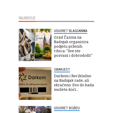
NAJNOVIJE
USUSRET BLAGDANIMA
Grad Čazma na
Badnjak organizira
podjelu prženih
ribica: ''Sve ste
pozvani i dobrodošli''
OBAVIJEST
Darkom i Reciklažno
na Badnjak rade, ali
skraćeno. Evo do kada
možete doći...
USUSRET BOŽIĆU