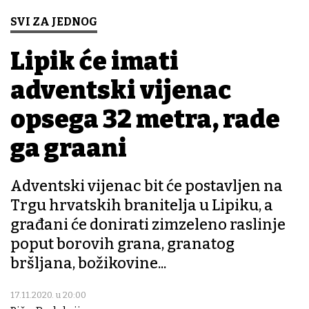
SVI ZA JEDNOG
Lipik će imati
adventski vijenac
opsega 32 metra, rade
ga građani
Adventski vijenac bit će postavljen na
Trgu hrvatskih branitelja u Lipiku, a
građani će donirati zimzeleno raslinje
poput borovih grana, granatog
bršljana, božikovine...
17.11.2020. u 20:00