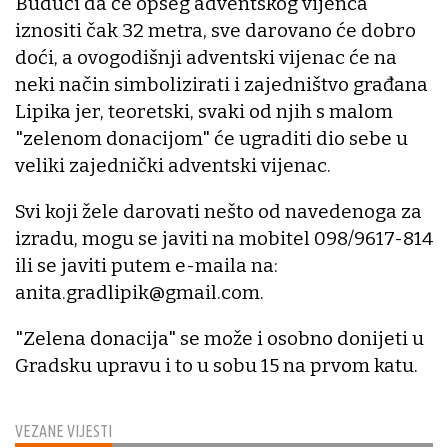
Budući da će opseg adventskog vijenca
iznositi čak 32 metra, sve darovano će dobro
doći, a ovogodišnji adventski vijenac će na
neki način simbolizirati i zajedništvo građana
Lipika jer, teoretski, svaki od njih s malom
"zelenom donacijom" će ugraditi dio sebe u
veliki zajednički adventski vijenac.
Svi koji žele darovati nešto od navedenoga za
izradu, mogu se javiti na mobitel 098/9617-814
ili se javiti putem e-maila na:
anita.gradlipik@gmail.com.
"Zelena donacija" se može i osobno donijeti u
Gradsku upravu i to u sobu 15 na prvom katu.
VEZANE VIJESTI