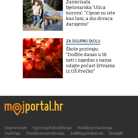
Zamirisala
bjelovarska 'Ulica
borova': ''Cijene su iste
kao lani, a dio drvaca
darujemo''
ZA SIGURNU ŠKOLU
Škole pozivaju:
''Dođite danas u 18
sati i zajedno s nama
odajte počast žrtvama
iz OŠ Prečko''
Impressum
Opći uvjeti korištenja
Pravila prenošenja
sadržaja
Pravila komentiranja
Zaštita privatnosti
Kontakt