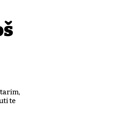
oš
starim,
ti te