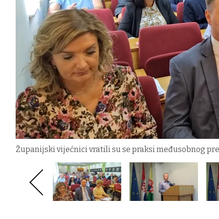
Županijski vijećnici vratili su se praksi međusobnog pr