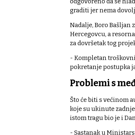
odgovoreno da se hladn
graditi jer nema dovol
Nadalje, Boro Bašljan 
Hercegovcu, a resorna
za dovršetak tog proje
- Kompletan troškovnik
pokretanje postupka j
Problemi s me
Što će biti s većinom 
koje su ukinute zadnjeg
istom tragu bio je i Da
- Sastanak u Ministar