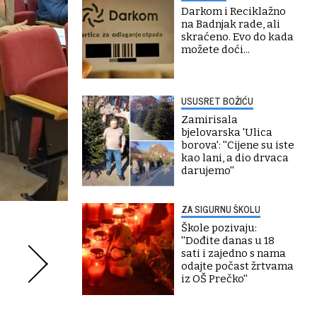
Darkom i Reciklažno
na Badnjak rade, ali
skraćeno. Evo do kada
možete doći...
USUSRET BOŽIĆU
Zamirisala
bjelovarska 'Ulica
borova': ''Cijene su iste
kao lani, a dio drvaca
darujemo''
ZA SIGURNU ŠKOLU
Škole pozivaju:
''Dođite danas u 18
sati i zajedno s nama
odajte počast žrtvama
iz OŠ Prečko''