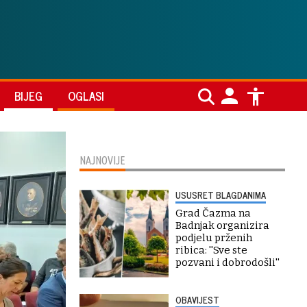
BIJEG
OGLASI
NAJNOVIJE
USUSRET BLAGDANIMA
Grad Čazma na
Badnjak organizira
podjelu prženih
ribica: ''Sve ste
pozvani i dobrodošli''
OBAVIJEST