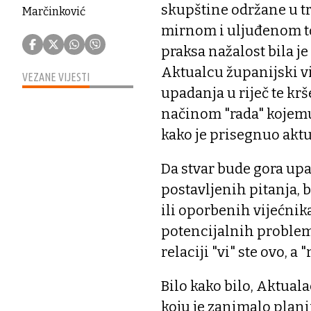
skupštine održane u t
Marčinković
mirnom i uljuđenom to
praksa nažalost bila j
Aktualcu županijski vi
VEZANE VIJESTI
upadanja u riječ te kr
načinom "rada" kojemu
kako je prisegnuo aktu
Da stvar bude gora up
postavljenih pitanja, 
ili oporbenih vijećnika
potencijalnih problem
relaciji "vi" ste ovo, a
Bilo kako bilo, Aktuala
koju je zanimalo planir