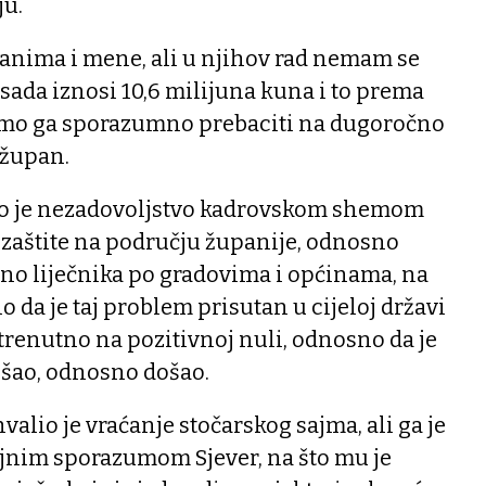
ju.
zanima i mene, ali u njihov rad nemam se
sada iznosi 10,6 milijuna kuna i to prema
ramo ga sporazumno prebaciti na dugoročno
 župan.
zio je nezadovoljstvo kadrovskom shemom
zaštite na području županije, odnosno
no liječnika po gradovima i općinama, na
 da je taj problem prisutan u cijeloj državi
a trenutno na pozitivnoj nuli, odnosno da je
išao, odnosno došao.
alio je vraćanje stočarskog sajma, ali ga je
ojnim sporazumom Sjever, na što mu je