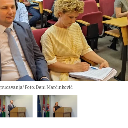
epucavanja/ Foto: Deni Marčinković