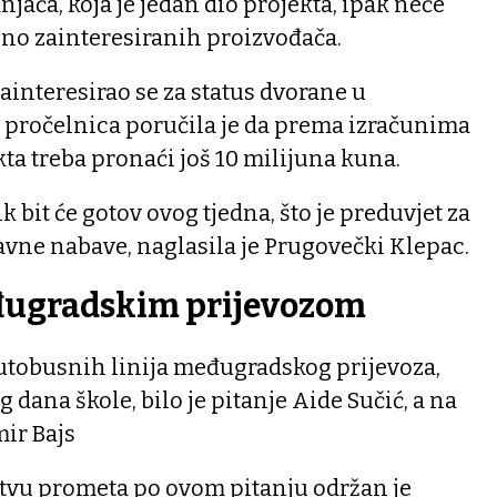
jača, koja je jedan dio projekta, ipak neće
jno zainteresiranih proizvođača.
zainteresirao se za status dvorane u
 pročelnica poručila je da prema izračunima
kta treba pronaći još 10 milijuna kuna.
 bit će gotov ovog tjedna, što je preduvjet za
avne nabave, naglasila je Prugovečki Klepac.
đugradskim prijevozom
autobusnih linija međugradskog prijevoza,
 dana škole, bilo je pitanje Aide Sučić, a na
mir Bajs
stvu prometa po ovom pitanju održan je