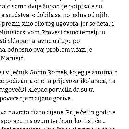
znato samo dvije županije potpisale su
 a sredstva je dobila samo jedna od njih,
prezni smo oko tog ugovora, jer se detalji
 Ministarstvom. Provest ćemo temeljitu
ti sklapanja javne usluge po
a, odnosno ovaj problem u fazi je
e Marušić.
e i vijećnik Goran Romek, kojeg je zanimalo
ce podizanja cijena prijevoza školaraca, na
rugovečki Klepac poručila da su ta
povećanjem cijene goriva.
va navrata dizao cijene. Prije četiri godine
i sporazum s ovom tvrtkom, koji ističe u