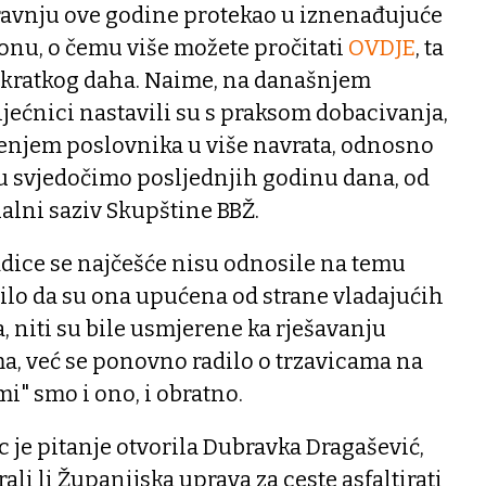
ravnju ove godine protekao u iznenađujuće
nu, o čemu više možete pročitati
OVDJE
, ta
e kratkog daha. Naime, na današnjem
jećnici nastavili su s praksom dobacivanja,
šenjem poslovnika u više navrata, odnosno
 svjedočimo posljednjih godinu dana, od
alni saziv Skupštine BBŽ.
adice se najčešće nisu odnosile na temu
bilo da su ona upućena od strane vladajućih
, niti su bile usmjerene ka rješavanju
a, već se ponovno radilo o trzavicama na
 "mi" smo i ono, i obratno.
c je pitanje otvorila Dubravka Dragašević,
ali li Županijska uprava za ceste asfaltirati