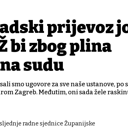
adski prijevoz j
Ž bi zbog plina
 na sudu
isali smo ugovore za sve naše ustanove, po 
om Zagreb. Međutim, oni sada žele raskinu
osljednje radne sjednice Županijske