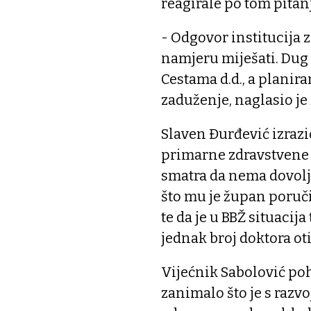
reagirale po tom pitan
- Odgovor institucija 
namjeru miješati. Dug 
Cestama d.d., a plani
zaduženje, naglasio je
Slaven Đurđević izra
primarne zdravstvene 
smatra da nema dovolj
što mu je župan poručio
te da je u BBŽ situacij
jednak broj doktora ot
Vijećnik Sabolović pohv
zanimalo što je s razv