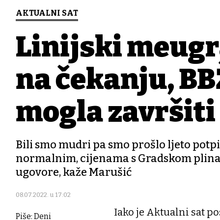
AKTUALNI SAT
Linijski međugr
na čekanju, BB
mogla završiti
Bili smo mudri pa smo prošlo ljeto potp
normalnim, cijenama s Gradskom plinar
ugovore, kaže Marušić
08.07.2022. u 17:02
Iako je Aktualni sat p
Piše: Deni