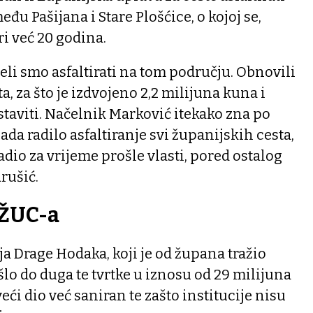
eđu Pašijana i Stare Plošćice, o kojoj se,
ri već 20 godina.
li smo asfaltirati na tom području. Obnovili
, za što je izdvojeno 2,2 milijuna kuna i
taviti. Načelnik Marković itekako zna po
da radilo asfaltiranje svi županijskih cesta,
dio za vrijeme prošle vlasti, pored ostalog
rušić.
 ŽUC-a
ja Drage Hodaka, koji je od župana tražio
šlo do duga te tvrtke u iznosu od 29 milijuna
veći dio već saniran te zašto institucije nisu