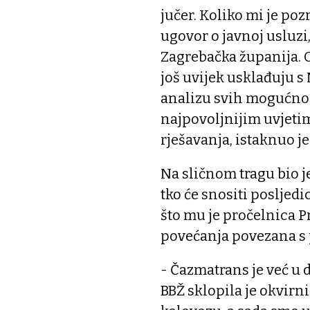
jučer. Koliko mi je po
ugovor o javnoj usluzi,
Zagrebačka županija. O
još uvijek usklađuju s
analizu svih mogućnos
najpovoljnijim uvjetim
rješavanja, istaknuo j
Na sličnom tragu bio j
tko će snositi posljedi
što mu je pročelnica P
povećanja povezana s 
- Čazmatrans je već u d
BBŽ sklopila je okvirn