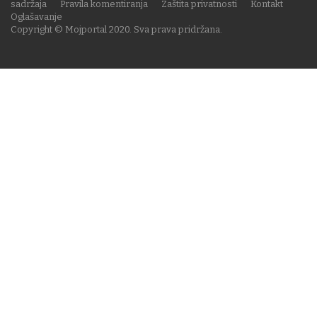
sadržaja
Pravila komentiranja
Zaštita privatnosti
Kontakt
Oglašavanje
Copyright © Mojportal 2020. Sva prava pridržana.