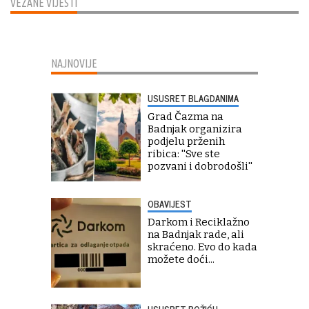
VEZANE VIJESTI
NAJNOVIJE
USUSRET BLAGDANIMA
Grad Čazma na
Badnjak organizira
podjelu prženih
ribica: ''Sve ste
pozvani i dobrodošli''
OBAVIJEST
Darkom i Reciklažno
na Badnjak rade, ali
skraćeno. Evo do kada
možete doći...