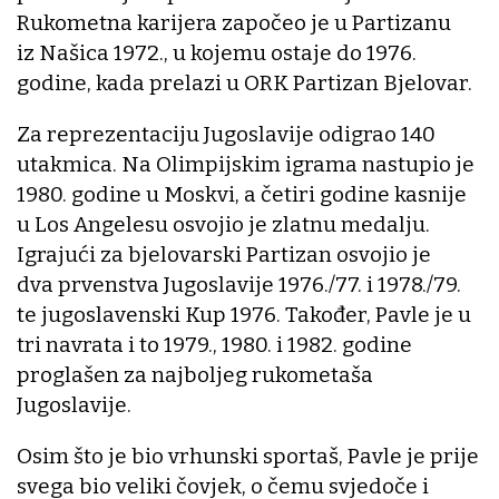
Rukometna karijera započeo je u Partizanu
iz Našica 1972., u kojemu ostaje do 1976.
godine, kada prelazi u ORK Partizan Bjelovar.
Za reprezentaciju Jugoslavije odigrao 140
utakmica. Na Olimpijskim igrama nastupio je
1980. godine u Moskvi, a četiri godine kasnije
u Los Angelesu osvojio je zlatnu medalju.
Igrajući za bjelovarski Partizan osvojio je
dva prvenstva Jugoslavije 1976./77. i 1978./79.
te jugoslavenski Kup 1976. Također, Pavle je u
tri navrata i to 1979., 1980. i 1982. godine
proglašen za najboljeg rukometaša
Jugoslavije.
Osim što je bio vrhunski sportaš, Pavle je prije
svega bio veliki čovjek, o čemu svjedoče i