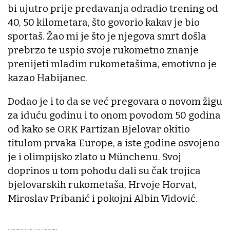
bi ujutro prije predavanja odradio trening od
40, 50 kilometara, što govorio kakav je bio
sportaš. Žao mi je što je njegova smrt došla
prebrzo te uspio svoje rukometno znanje
prenijeti mladim rukometašima, emotivno je
kazao Habijanec.
Dodao je i to da se već pregovara o novom žigu
za iduću godinu i to onom povodom 50 godina
od kako se ORK Partizan Bjelovar okitio
titulom prvaka Europe, a iste godine osvojeno
je i olimpijsko zlato u Münchenu. Svoj
doprinos u tom pohodu dali su čak trojica
bjelovarskih rukometaša, Hrvoje Horvat,
Miroslav Pribanić i pokojni Albin Vidović.