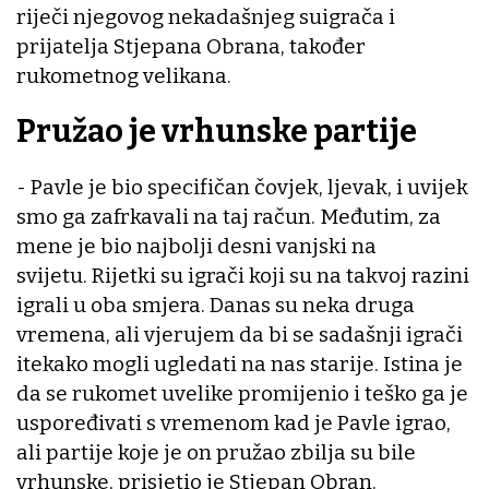
riječi njegovog nekadašnjeg suigrača i
prijatelja Stjepana Obrana, također
rukometnog velikana.
Pružao je vrhunske partije
- Pavle je bio specifičan čovjek, ljevak, i uvijek
smo ga zafrkavali na taj račun. Međutim, za
mene je bio najbolji desni vanjski na
svijetu. Rijetki su igrači koji su na takvoj razini
igrali u oba smjera. Danas su neka druga
vremena, ali vjerujem da bi se sadašnji igrači
itekako mogli ugledati na nas starije. Istina je
da se rukomet uvelike promijenio i teško ga je
uspoređivati s vremenom kad je Pavle igrao,
ali partije koje je on pružao zbilja su bile
vrhunske, prisjetio je Stjepan Obran.