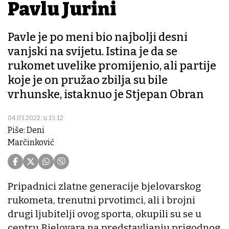
Pavlu Jurini
Pavle je po meni bio najbolji desni
vanjski na svijetu. Istina je da se
rukomet uvelike promijenio, ali partije
koje je on pružao zbilja su bile
vrhunske, istaknuo je Stjepan Obran
04.03.2022. u 13:12
Piše: Deni
Marčinković
Pripadnici zlatne generacije bjelovarskog
rukometa, trenutni prvotimci, ali i brojni
drugi ljubitelji ovog sporta, okupili su se u
centru Bjelovara na predstavljanju prigodnog