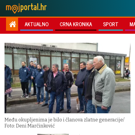
AKTUALNO
CRNA KRONIKA
SPORT
M
Među okupljenima je bilo i članova zlatne generacije/
Foto: Deni Marčinković