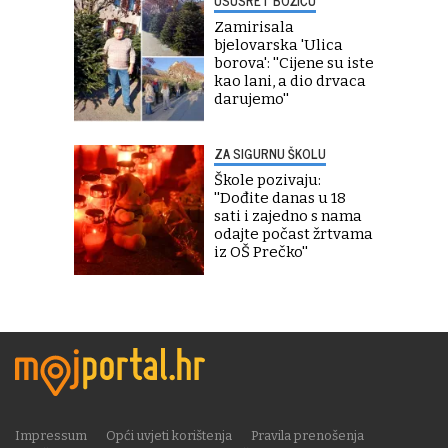
USUSRET BOŽIĆU
Zamirisala
bjelovarska 'Ulica
borova': ''Cijene su iste
kao lani, a dio drvaca
darujemo''
ZA SIGURNU ŠKOLU
Škole pozivaju:
''Dođite danas u 18
sati i zajedno s nama
odajte počast žrtvama
iz OŠ Prečko''
Impressum
Opći uvjeti korištenja
Pravila prenošenja