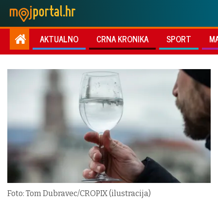
AKTUALNO
CRNA KRONIKA
SPORT
M
Foto: Tom Dubravec/CROPIX (ilustracija)