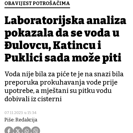
OBAVIJEST POTROŠAČIMA
Laboratorijska analiza
pokazala da se voda u
Đulovcu, Katincu i
Puklici sada može piti
Voda nije bila za piće te je na snazi bila
preporuka prokuhavanja vode prije
upotrebe, a mještani su pitku vodu
dobivali iz cisterni
07.11.2023. u 15:34
Piše: Redakcija