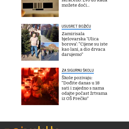
skraćeno. Evo do kada
možete doći...
USUSRET BOŽIĆU
Zamirisala
bjelovarska 'Ulica
borova': ''Cijene su iste
kao lani, a dio drvaca
darujemo''
ZA SIGURNU ŠKOLU
Škole pozivaju:
''Dođite danas u 18
sati i zajedno s nama
odajte počast žrtvama
iz OŠ Prečko''