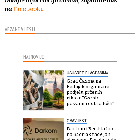
Dobijte informaciju odmah, zapratite nas
na
Facebooku
!
VEZANE VIJESTI
NAJNOVIJE
USUSRET BLAGDANIMA
Grad Čazma na
Badnjak organizira
podjelu prženih
ribica: ''Sve ste
pozvani i dobrodošli''
OBAVIJEST
Darkom i Reciklažno
na Badnjak rade, ali