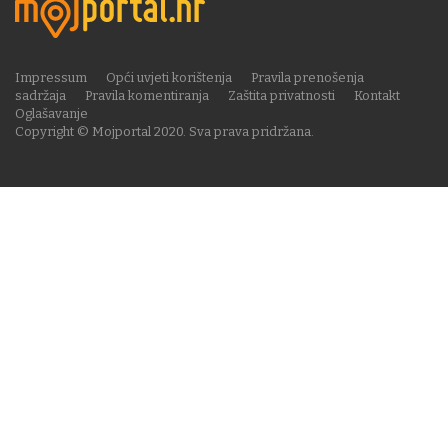
Impressum
Opći uvjeti korištenja
Pravila prenošenja
sadržaja
Pravila komentiranja
Zaštita privatnosti
Kontakt
Oglašavanje
Copyright © Mojportal 2020. Sva prava pridržana.