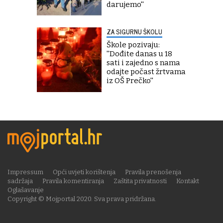
darujemo''
ZA SIGURNU ŠKOLU
Škole pozivaju:
''Dođite danas u 18
sati i zajedno s nama
odajte počast žrtvama
iz OŠ Prečko''
Impressum
Opći uvjeti korištenja
Pravila prenošenja
sadržaja
Pravila komentiranja
Zaštita privatnosti
Kontakt
Oglašavanje
Copyright © Mojportal 2020. Sva prava pridržana.