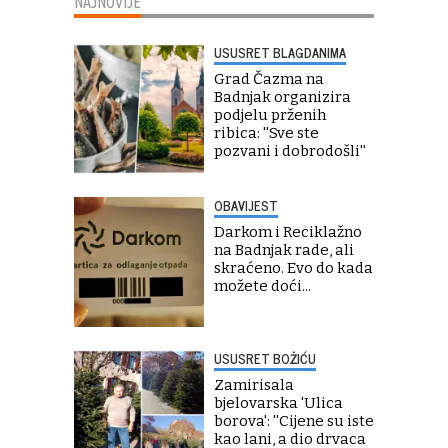
NAJNOVIJE
USUSRET BLAGDANIMA
Grad Čazma na
Badnjak organizira
podjelu prženih
ribica: ''Sve ste
pozvani i dobrodošli''
OBAVIJEST
Darkom i Reciklažno
na Badnjak rade, ali
skraćeno. Evo do kada
možete doći...
USUSRET BOŽIĆU
Zamirisala
bjelovarska 'Ulica
borova': ''Cijene su iste
kao lani, a dio drvaca