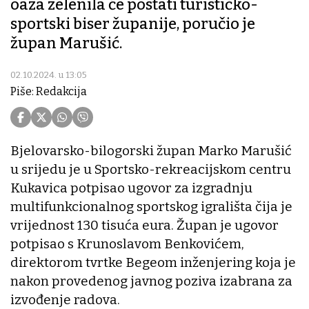
oaza zelenila će postati turističko-
sportski biser županije, poručio je
župan Marušić.
02.10.2024. u 13:05
Piše: Redakcija
Bjelovarsko-bilogorski župan Marko Marušić
u srijedu je u Sportsko-rekreacijskom centru
Kukavica potpisao ugovor za izgradnju
multifunkcionalnog sportskog igrališta čija je
vrijednost 130 tisuća eura. Župan je ugovor
potpisao s Krunoslavom Benkovićem,
direktorom tvrtke Begeom inženjering koja je
nakon provedenog javnog poziva izabrana za
izvođenje radova.