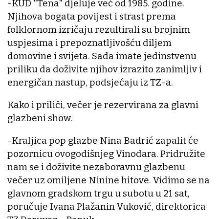
-KUD "Tena" djeluje već od 1985. godine.
Njihova bogata povijest i strast prema
folklornom izričaju rezultirali su brojnim
uspjesima i prepoznatljivošću diljem
domovine i svijeta. Sada imate jedinstvenu
priliku da doživite njihov izrazito zanimljiv i
energičan nastup, podsjećaju iz TZ-a.
Kako i priliči, večer je rezervirana za glavni
glazbeni show.
-Kraljica pop glazbe Nina Badrić zapalit će
pozornicu ovogodišnjeg Vinodara. Pridružite
nam se i doživite nezaboravnu glazbenu
večer uz omiljene Ninine hitove. Vidimo se na
glavnom gradskom trgu u subotu u 21 sat,
poručuje Ivana Plažanin Vuković, direktorica