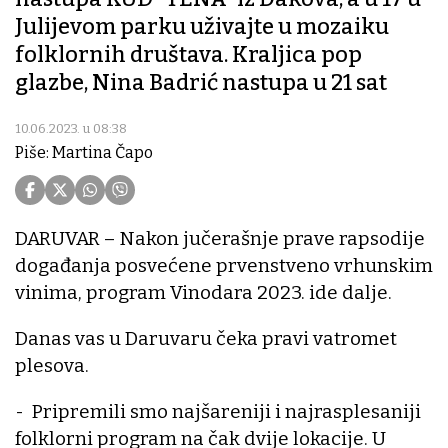
Julijevom parku uživajte u mozaiku
folklornih društava. Kraljica pop
glazbe, Nina Badrić nastupa u 21 sat
10.06.2023. u 08:38
Piše: Martina Čapo
DARUVAR – Nakon jučerašnje prave rapsodije
događanja posvećene prvenstveno vrhunskim
vinima, program Vinodara 2023. ide dalje.
Danas vas u Daruvaru čeka pravi vatromet
plesova.
- Pripremili smo najšareniji i najrasplesaniji
folklorni program na čak dvije lokacije. U