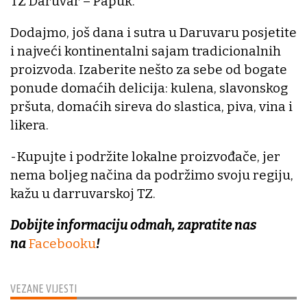
TZ Daruvar – Papuk.
Dodajmo, još dana i sutra u Daruvaru posjetite
i najveći kontinentalni sajam tradicionalnih
proizvoda. Izaberite nešto za sebe od bogate
ponude domaćih delicija: kulena, slavonskog
pršuta, domaćih sireva do slastica, piva, vina i
likera.
-Kupujte i podržite lokalne proizvođače, jer
nema boljeg načina da podržimo svoju regiju,
kažu u darruvarskoj TZ.
Dobijte informaciju odmah, zapratite nas
na
Facebooku
!
VEZANE VIJESTI