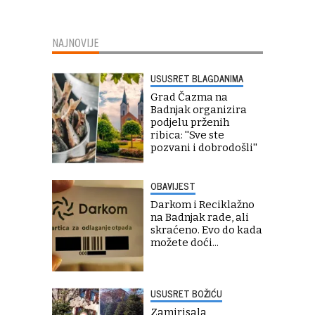
NAJNOVIJE
USUSRET BLAGDANIMA
Grad Čazma na
Badnjak organizira
podjelu prženih
ribica: ''Sve ste
pozvani i dobrodošli''
OBAVIJEST
Darkom i Reciklažno
na Badnjak rade, ali
skraćeno. Evo do kada
možete doći...
USUSRET BOŽIĆU
Zamirisala