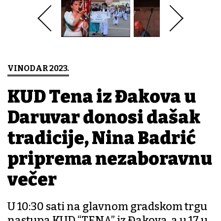
VINODAR 2023.
KUD Tena iz Đakova u
Daruvar donosi dašak
tradicije, Nina Badrić
priprema nezaboravnu
večer
U 10:30 sati na glavnom gradskom trgu
nastupa KUD “TENA” iz Đakova, a u 17 u