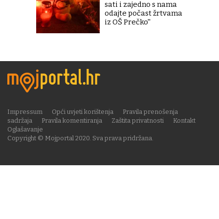
sati i zajedno s nama
odajte počast žrtvama
iz OŠ Prečko''
Impressum
Opći uvjeti korištenja
Pravila prenošenja
sadržaja
Pravila komentiranja
Zaštita privatnosti
Kontakt
Oglašavanje
Copyright © Mojportal 2020. Sva prava pridržana.