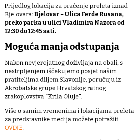
Prijedlog lokacija za praćenje preleta iznad
Bjelovara:
Bjelovar – Ulica Ferde Rusana,
preko parka u ulici Vladimira Nazora od
12:30 do 12:45 sati.
Moguća manja odstupanja
Nakon nevjerojatnog doživljaja na obali, s
nestrpljenjem iščekujemo posjet našim
pratiteljima diljem Slavonije, poručuju iz
Akrobatske grupe Hrvatskog ratnog
zrakoplovstva "Krila Oluje".
Više o samim vremenima i lokacijama preleta
za predstavnike medija možete potražiti
OVDJE
.