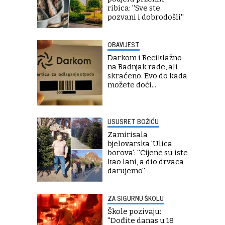
ribica: ''Sve ste
pozvani i dobrodošli''
OBAVIJEST
Darkom i Reciklažno
na Badnjak rade, ali
skraćeno. Evo do kada
možete doći...
USUSRET BOŽIĆU
Zamirisala
bjelovarska 'Ulica
borova': ''Cijene su iste
kao lani, a dio drvaca
darujemo''
ZA SIGURNU ŠKOLU
Škole pozivaju:
''Dođite danas u 18