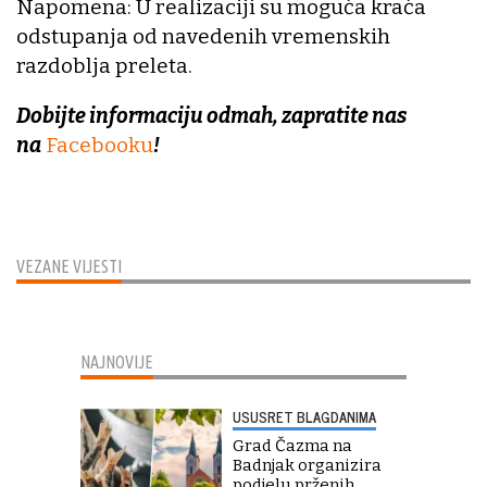
Napomena: U realizaciji su moguća kraća
odstupanja od navedenih vremenskih
razdoblja preleta.
Dobijte informaciju odmah, zapratite nas
na
Facebooku
!
VEZANE VIJESTI
NAJNOVIJE
USUSRET BLAGDANIMA
Grad Čazma na
Badnjak organizira
podjelu prženih