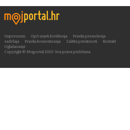
Impressum
Opći uvjeti korištenja
Pravila prenošenja
sadržaja
Pravila komentiranja
Zaštita privatnosti
Kontakt
Oglašavanje
Copyright © Mojportal 2020. Sva prava pridržana.