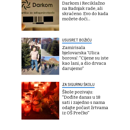
Darkom i Reciklažno
na Badnjak rade, ali
skraćeno. Evo do kada
možete doći...
USUSRET BOŽIĆU
Zamirisala
bjelovarska 'Ulica
borova': ''Cijene su iste
kao lani, a dio drvaca
darujemo''
ZA SIGURNU ŠKOLU
Škole pozivaju:
''Dođite danas u 18
sati i zajedno s nama
odajte počast žrtvama
iz OŠ Prečko''