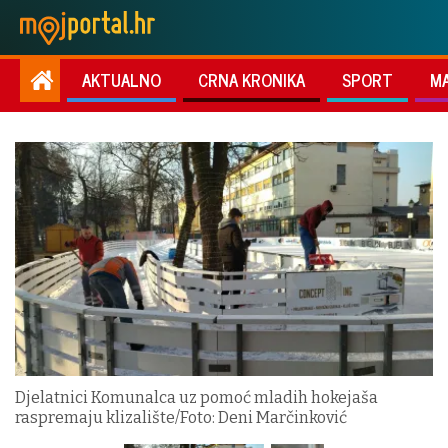
AKTUALNO
CRNA KRONIKA
SPORT
M
Djelatnici Komunalca uz pomoć mladih hokejaša
raspremaju klizalište/Foto: Deni Marčinković