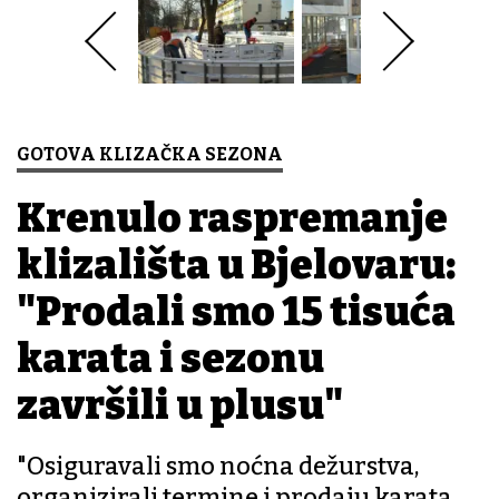
GOTOVA KLIZAČKA SEZONA
Krenulo raspremanje
klizališta u Bjelovaru:
"Prodali smo 15 tisuća
karata i sezonu
završili u plusu"
"Osiguravali smo noćna dežurstva,
organizirali termine i prodaju karata,