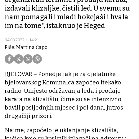
izdavali klizaljke, čistili led. U svemu su
nam pomagali i mladi hokejaši i hvala
im na tome", istaknuo je Heged
04.03.2022. u 14:21
Piše: Martina Čapo
BJELOVAR – Ponedjeljak je za djelatnike
bjelovarskog Komunalca započeo itekako
radno. Umjesto održavanja leda i prodaje
karata na klizalištu, čime su se intenzivno
bavili posljednjih mjesec i pol dana, jutros
drugačiji prizori.
Naime, započelo je uklanjanje klizališta,
kućica koje su koristili izlagači na Adventu i