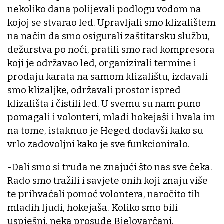
nekoliko dana polijevali podlogu vodom na
kojoj se stvarao led. Upravljali smo klizalištem
na način da smo osigurali zaštitarsku službu,
dežurstva po noći, pratili smo rad kompresora
koji je održavao led, organizirali termine i
prodaju karata na samom klizalištu, izdavali
smo klizaljke, održavali prostor ispred
klizališta i čistili led. U svemu su nam puno
pomagali i volonteri, mladi hokejaši i hvala im
na tome, istaknuo je Heged dodavši kako su
vrlo zadovoljni kako je sve funkcioniralo.
-Dali smo si truda ne znajući što nas sve čeka.
Rado smo tražili i savjete onih koji znaju više
te prihvaćali pomoć volontera, naročito tih
mladih ljudi, hokejaša. Koliko smo bili
uspješni, neka prosude Bjelovarčani,