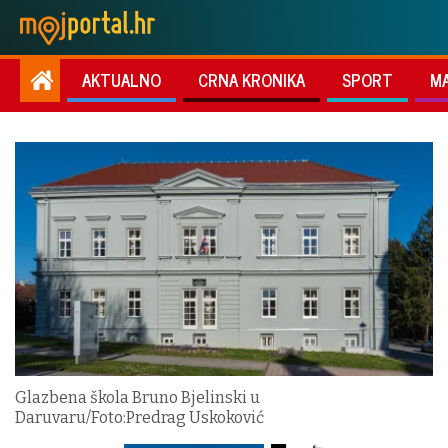
AKTUALNO
CRNA KRONIKA
SPORT
M
Glazbena škola Bruno Bjelinski u
Daruvaru/Foto:Predrag Uskoković