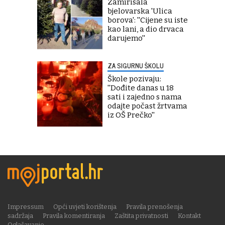
Zamirisala
bjelovarska 'Ulica
borova': ''Cijene su iste
kao lani, a dio drvaca
darujemo''
ZA SIGURNU ŠKOLU
Škole pozivaju:
''Dođite danas u 18
sati i zajedno s nama
odajte počast žrtvama
iz OŠ Prečko''
Impressum
Opći uvjeti korištenja
Pravila prenošenja
sadržaja
Pravila komentiranja
Zaštita privatnosti
Kontakt
Oglašavanje