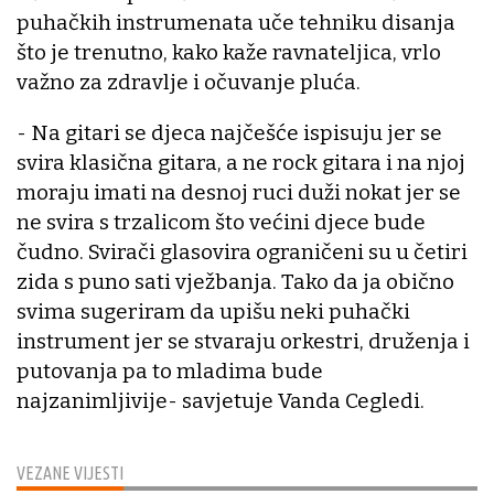
puhačkih instrumenata uče tehniku disanja
što je trenutno, kako kaže ravnateljica, vrlo
važno za zdravlje i očuvanje pluća.
- Na gitari se djeca najčešće ispisuju jer se
svira klasična gitara, a ne rock gitara i na njoj
moraju imati na desnoj ruci duži nokat jer se
ne svira s trzalicom što većini djece bude
čudno. Svirači glasovira ograničeni su u četiri
zida s puno sati vježbanja. Tako da ja obično
svima sugeriram da upišu neki puhački
instrument jer se stvaraju orkestri, druženja i
putovanja pa to mladima bude
najzanimljivije- savjetuje Vanda Cegledi.
VEZANE VIJESTI