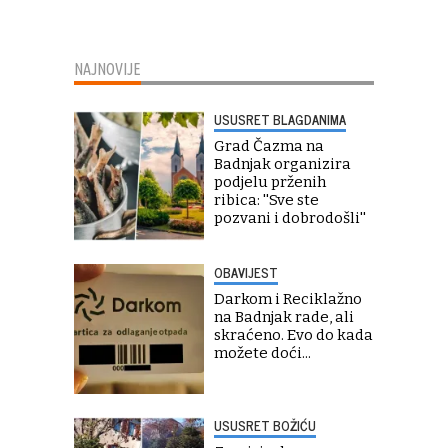
NAJNOVIJE
USUSRET BLAGDANIMA
Grad Čazma na
Badnjak organizira
podjelu prženih
ribica: ''Sve ste
pozvani i dobrodošli''
OBAVIJEST
Darkom i Reciklažno
na Badnjak rade, ali
skraćeno. Evo do kada
možete doći...
USUSRET BOŽIĆU