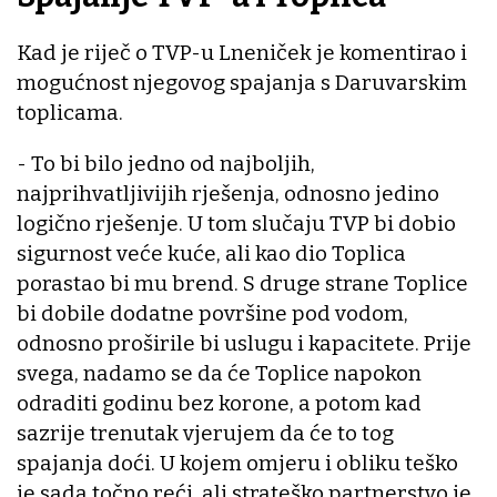
Kad je riječ o TVP-u Lneniček je komentirao i
mogućnost njegovog spajanja s Daruvarskim
toplicama.
- To bi bilo jedno od najboljih,
najprihvatljivijih rješenja, odnosno jedino
logično rješenje. U tom slučaju TVP bi dobio
sigurnost veće kuće, ali kao dio Toplica
porastao bi mu brend. S druge strane Toplice
bi dobile dodatne površine pod vodom,
odnosno proširile bi uslugu i kapacitete. Prije
svega, nadamo se da će Toplice napokon
odraditi godinu bez korone, a potom kad
sazrije trenutak vjerujem da će to tog
spajanja doći. U kojem omjeru i obliku teško
je sada točno reći, ali strateško partnerstvo je