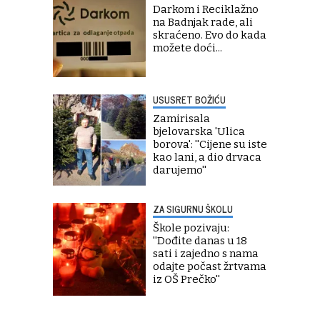
Darkom i Reciklažno
na Badnjak rade, ali
skraćeno. Evo do kada
možete doći...
USUSRET BOŽIĆU
Zamirisala
bjelovarska 'Ulica
borova': ''Cijene su iste
kao lani, a dio drvaca
darujemo''
ZA SIGURNU ŠKOLU
Škole pozivaju:
''Dođite danas u 18
sati i zajedno s nama
odajte počast žrtvama
iz OŠ Prečko''