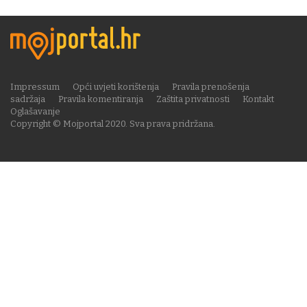
Impressum
Opći uvjeti korištenja
Pravila prenošenja
sadržaja
Pravila komentiranja
Zaštita privatnosti
Kontakt
Oglašavanje
Copyright © Mojportal 2020. Sva prava pridržana.