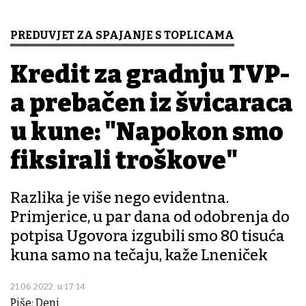
PREDUVJET ZA SPAJANJE S TOPLICAMA
Kredit za gradnju TVP-
a prebačen iz švicaraca
u kune: "Napokon smo
fiksirali troškove"
Razlika je više nego evidentna.
Primjerice, u par dana od odobrenja do
potpisa Ugovora izgubili smo 80 tisuća
kuna samo na tečaju, kaže Lneniček
21.06.2022. u 17:14
Piše: Deni