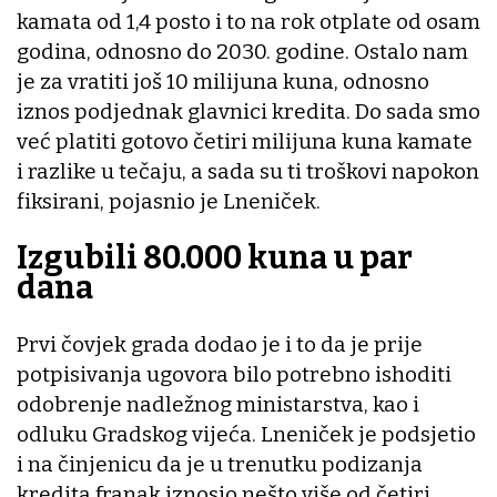
kamata od 1,4 posto i to na rok otplate od osam
godina, odnosno do 2030. godine. Ostalo nam
je za vratiti još 10 milijuna kuna, odnosno
iznos podjednak glavnici kredita. Do sada smo
već platiti gotovo četiri milijuna kuna kamate
i razlike u tečaju, a sada su ti troškovi napokon
fiksirani, pojasnio je Lneniček.
Izgubili 80.000 kuna u par
dana
Prvi čovjek grada dodao je i to da je prije
potpisivanja ugovora bilo potrebno ishoditi
odobrenje nadležnog ministarstva, kao i
odluku Gradskog vijeća. Lneniček je podsjetio
i na činjenicu da je u trenutku podizanja
kredita franak iznosio nešto više od četiri