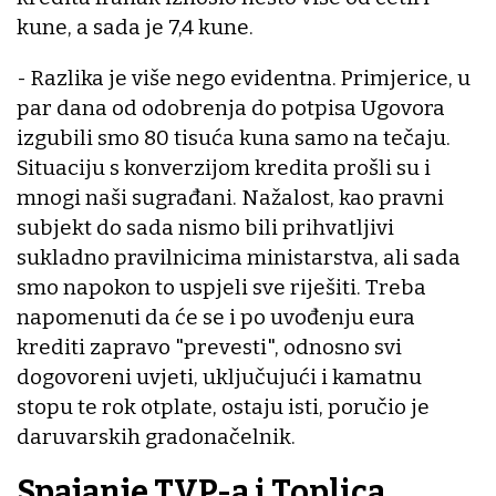
kune, a sada je 7,4 kune.
- Razlika je više nego evidentna. Primjerice, u
par dana od odobrenja do potpisa Ugovora
izgubili smo 80 tisuća kuna samo na tečaju.
Situaciju s konverzijom kredita prošli su i
mnogi naši sugrađani. Nažalost, kao pravni
subjekt do sada nismo bili prihvatljivi
sukladno pravilnicima ministarstva, ali sada
smo napokon to uspjeli sve riješiti. Treba
napomenuti da će se i po uvođenju eura
krediti zapravo "prevesti", odnosno svi
dogovoreni uvjeti, uključujući i kamatnu
stopu te rok otplate, ostaju isti, poručio je
daruvarskih gradonačelnik.
Spajanje TVP-a i Toplica