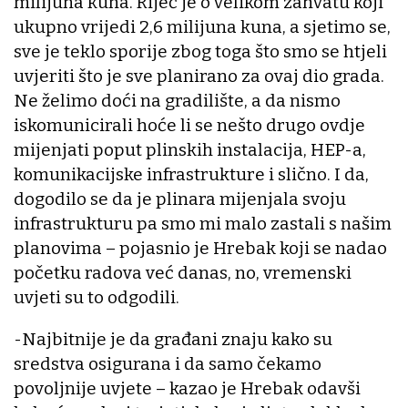
milijuna kuna. Riječ je o velikom zahvatu koji
ukupno vrijedi 2,6 milijuna kuna, a sjetimo se,
sve je teklo sporije zbog toga što smo se htjeli
uvjeriti što je sve planirano za ovaj dio grada.
Ne želimo doći na gradilište, a da nismo
iskomunicirali hoće li se nešto drugo ovdje
mijenjati poput plinskih instalacija, HEP-a,
komunikacijske infrastrukture i slično. I da,
dogodilo se da je plinara mijenjala svoju
infrastrukturu pa smo mi malo zastali s našim
planovima – pojasnio je Hrebak koji se nadao
početku radova već danas, no, vremenski
uvjeti su to odgodili.
-Najbitnije je da građani znaju kako su
sredstva osigurana i da samo čekamo
povoljnije uvjete – kazao je Hrebak odavši