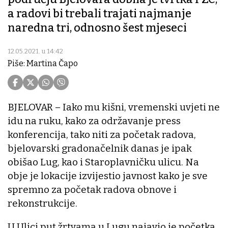
a radovi bi trebali trajati najmanje
naredna tri, odnosno šest mjeseci
12.05.2021. u 14:42
Piše: Martina Čapo
BJELOVAR – Iako mu kišni, vremenski uvjeti ne
idu na ruku, kako za održavanje press
konferencija, tako niti za početak radova,
bjelovarski gradonačelnik danas je ipak
obišao Lug, kao i Staroplavničku ulicu. Na
obje je lokacije izvijestio javnost kako je sve
spremno za početak radova obnove i
rekonstrukcije.
U Ulici put žrtvama u Lugu najavio je početka