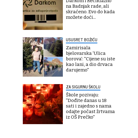
Darkom i Reciklažno
na Badnjak rade, ali
skraćeno. Evo do kada
možete doći...
USUSRET BOŽIĆU
Zamirisala
bjelovarska 'Ulica
borova': ''Cijene su iste
kao lani, a dio drvaca
darujemo''
ZA SIGURNU ŠKOLU
Škole pozivaju:
''Dođite danas u 18
sati i zajedno s nama
odajte počast žrtvama
iz OŠ Prečko''