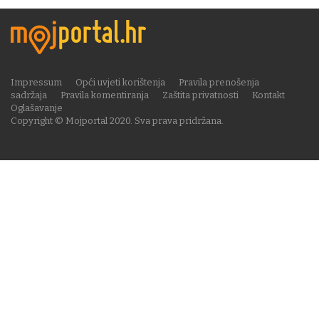
Impressum
Opći uvjeti korištenja
Pravila prenošenja
sadržaja
Pravila komentiranja
Zaštita privatnosti
Kontakt
Oglašavanje
Copyright © Mojportal 2020. Sva prava pridržana.