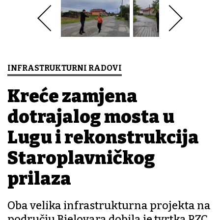
INFRASTRUKTURNI RADOVI
Kreće zamjena
dotrajalog mosta u
Lugu i rekonstrukcija
Staroplavničkog
prilaza
Oba velika infrastrukturna projekta na
području Bjelovara dobila je tvrtka PZC,