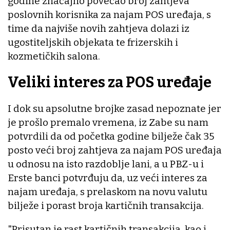
godine značajno povećao broj zahtjeva
poslovnih korisnika za najam POS uređaja, s
time da najviše novih zahtjeva dolazi iz
ugostiteljskih objekata te frizerskih i
kozmetičkih salona.
Veliki interes za POS uređaje
I dok su apsolutne brojke zasad nepoznate jer
je prošlo premalo vremena, iz Zabe su nam
potvrdili da od početka godine bilježe čak 35
posto veći broj zahtjeva za najam POS uređaja
u odnosu na isto razdoblje lani, a u PBZ-u i
Erste banci potvrđuju da, uz veći interes za
najam uređaja, s prelaskom na novu valutu
bilježe i porast broja kartičnih transakcija.
"Prisutan je rast kartičnih transakcija, kao i