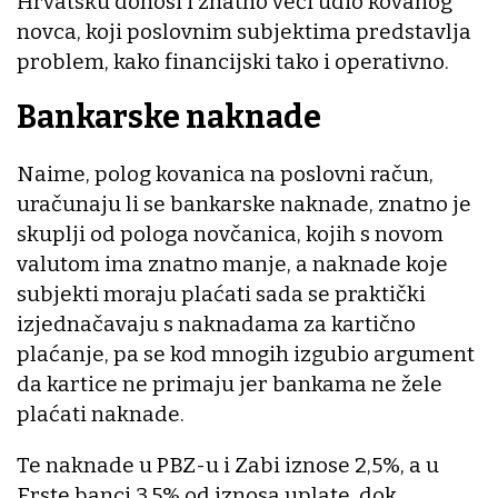
Hrvatsku donosi i znatno veći udio kovanog
novca, koji poslovnim subjektima predstavlja
problem, kako financijski tako i operativno.
Bankarske naknade
Naime, polog kovanica na poslovni račun,
uračunaju li se bankarske naknade, znatno je
skuplji od pologa novčanica, kojih s novom
valutom ima znatno manje, a naknade koje
subjekti moraju plaćati sada se praktički
izjednačavaju s naknadama za kartično
plaćanje, pa se kod mnogih izgubio argument
da kartice ne primaju jer bankama ne žele
plaćati naknade.
Te naknade u PBZ-u i Zabi iznose 2,5%, a u
Erste banci 3,5% od iznosa uplate, dok