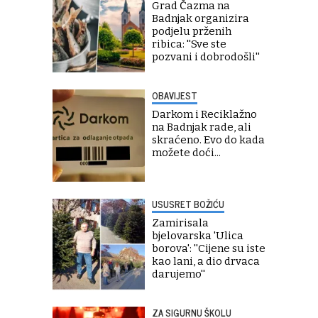
Grad Čazma na
Badnjak organizira
podjelu prženih
ribica: ''Sve ste
pozvani i dobrodošli''
OBAVIJEST
Darkom i Reciklažno
na Badnjak rade, ali
skraćeno. Evo do kada
možete doći...
USUSRET BOŽIĆU
Zamirisala
bjelovarska 'Ulica
borova': ''Cijene su iste
kao lani, a dio drvaca
darujemo''
ZA SIGURNU ŠKOLU