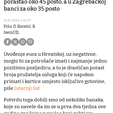
porastao oko 45 posto, a u Zagrebačkoj
banci za oko 35 posto
21.01.2023. u 14:17
Pišu: D. Koretić, B.
Ivezič/JL
Uvođenje eura u Hrvatskoj, uz negativne,
moglo bi za potrošače imati i najmanje jednu
pozitivnu posljedicu, a to je drastičan porast
broja pružatelja usluga koji će napokon
primati i kartice umjesto isključivo gotovine,
piše
Jutarnji list.
Potvrdu toga dobili smo od nekoliko banaka,
koje su navele da im se u prva dva tjedna ove