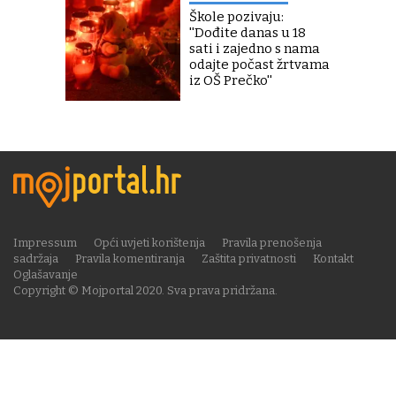
Škole pozivaju:
''Dođite danas u 18
sati i zajedno s nama
odajte počast žrtvama
iz OŠ Prečko''
Impressum
Opći uvjeti korištenja
Pravila prenošenja
sadržaja
Pravila komentiranja
Zaštita privatnosti
Kontakt
Oglašavanje
Copyright © Mojportal 2020. Sva prava pridržana.