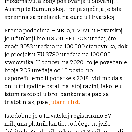
inozemstvu, a zbog poslovanja u Sloveniji i
Austriji te Rumunjskoj, i prije siječnja je bila
spremna za prelazak na euro u Hrvatskoj.
Prema podacima HNB-a, u 2021. u Hrvatskoj
je u funkciji bio 118.731 EFT POS uređaj, što
znači 3053 uređaja na 100.000 stanovnika, dok
je prosjek u EU 3780 uređaja na 100.000
stanovnika. U odnosu na 2020., to je povećanje
broja POS uređaja od 10 posto, no
uspoređujemo li podatke s 2018., vidimo da su
oni u tri godine ostali na istoj razini, iako je u
istom razdoblju broj bankomata pao za
tristotinjak, piše
Jutarnji list.
Istodobno je u Hrvatskoj registrirano 8,7
milijuna platnih kartica, od čega najviše
debitnih. Kreditnih je kartica 1,8 milijuna, ali