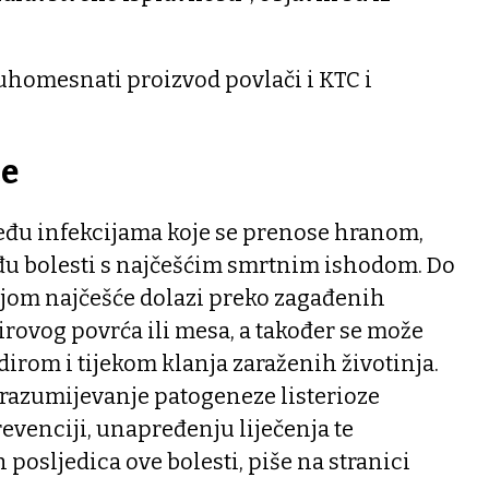
homesnati proizvod povlači i KTC i
ce
među infekcijama koje se prenose hranom,
eđu bolesti s najčešćim smrtnim ishodom. Do
ijom najčešće dolazi preko zagađenih
irovog povrća ili mesa, a također se može
irom i tijekom klanja zaraženih životinja.
 razumijevanje patogeneze listerioze
venciji, unapređenju liječenja te
 posljedica ove bolesti, piše na stranici