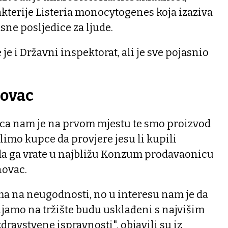
kterije Listeria monocytogenes koja izaziva
asne posljedice za ljude.
 je i Državni inspektorat, ali je sve pojasnio
novac
ca nam je na prvom mjestu te smo proizvod
limo kupce da provjere jesu li kupili
da ga vrate u najbližu Konzum prodavaonicu
novac.
a na neugodnosti, no u interesu nam je da
vljamo na tržište budu usklađeni s najvišim
zdravstvene ispravnosti", objavili su iz