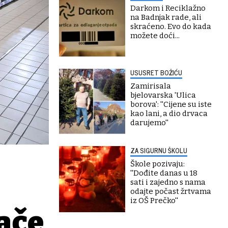
Darkom i Reciklažno
na Badnjak rade, ali
skraćeno. Evo do kada
možete doći...
USUSRET BOŽIĆU
Zamirisala
bjelovarska 'Ulica
borova': ''Cijene su iste
kao lani, a dio drvaca
darujemo''
ZA SIGURNU ŠKOLU
Škole pozivaju:
''Dođite danas u 18
sati i zajedno s nama
odajte počast žrtvama
iz OŠ Prečko''
lače