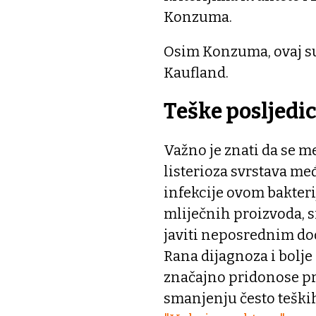
Konzuma.
Osim Konzuma, ovaj su
Kaufland.
Teške posljedi
Važno je znati da se 
listerioza svrstava m
infekcije ovom bakter
mliječnih proizvoda, s
javiti neposrednim dod
Rana dijagnoza i bolje
značajno pridonose pre
smanjenju često teških