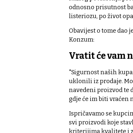
odnosno prisutnost ba
listeriozu, po život op
Obavijest o tome dao je
Konzum:
Vratit će vam 
"Sigurnost naših kupa
uklonili iz prodaje. Mo
navedeni proizvod te 
gdje će im biti vraćen 
Ispričavamo se kupcim
svi proizvodi koje sta
kriterijima kvalitete i 