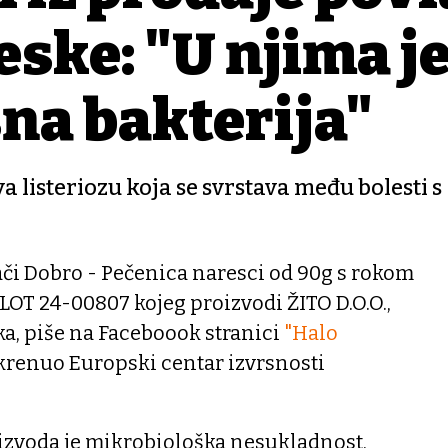
ske: "U njima j
na bakterija"
 listeriozu koja se svrstava među bolesti s
ači Dobro - Pečenica naresci od 90g s rokom
, LOT 24-00807 kojeg proizvodi ŽITO D.O.O.,
eka, piše na Faceboook stranici
"Halo
krenuo Europski centar izvrsnosti
izvoda je mikrobiološka nesukladnost,