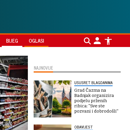
BIJEG
OGLASI
NAJNOVIJE
USUSRET BLAGDANIMA
Grad Čazma na
Badnjak organizira
podjelu prženih
ribica: ''Sve ste
pozvani i dobrodošli''
OBAVIJEST