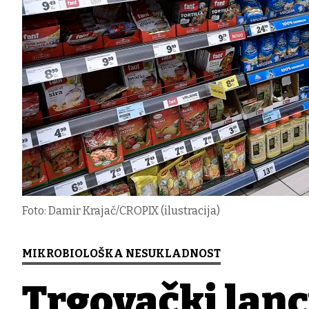
Foto: Damir Krajač/CROPIX (ilustracija)
MIKROBIOLOŠKA NESUKLADNOST
Trgovački lanc