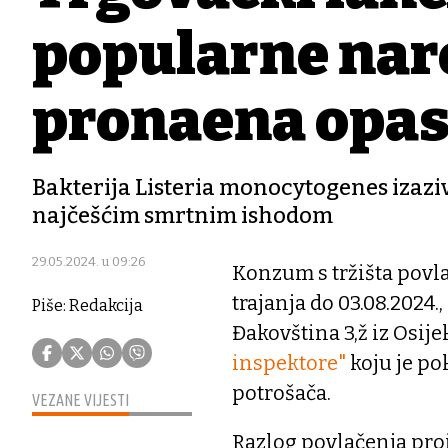
popularne nare
pronađena opas
Bakterija Listeria monocytogenes izaziva
najčešćim smrtnim ishodom
29.05.2024. u 09:26
Konzum s tržišta povl
trajanja do 03.08.2024.
Piše: Redakcija
Đakovština 3,ž iz Osij
inspektore"
koju je po
potrošača.
VEZANE VIJESTI
Razlog povlačenja pro