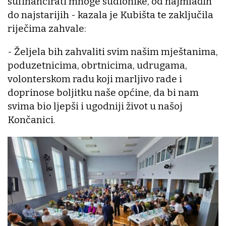
sufinancirati mnoge sudionike, od najmlađih
do najstarijih - kazala je Kubišta te zaključila
riječima zahvale:
- Željela bih zahvaliti svim našim mještanima,
poduzetnicima, obrtnicima, udrugama,
volonterskom radu koji marljivo rade i
doprinose boljitku naše općine, da bi nam
svima bio ljepši i ugodniji život u našoj
Končanici.