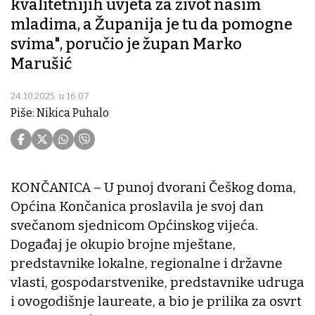
kvalitetnijih uvjeta za život našim
mladima, a Županija je tu da pomogne
svima", poručio je župan Marko
Marušić
24.10.2025. u 16:07
Piše: Nikica Puhalo
KONČANICA – U punoj dvorani Češkog doma,
Općina Končanica proslavila je svoj dan
svečanom sjednicom Općinskog vijeća.
Događaj je okupio brojne mještane,
predstavnike lokalne, regionalne i državne
vlasti, gospodarstvenike, predstavnike udruga
i ovogodišnje laureate, a bio je prilika za osvrt