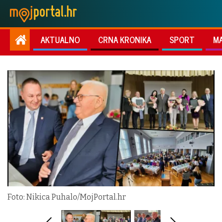
AKTUALNO
CRNA KRONIKA
SPORT
M
Foto: Nikica Puhalo/MojPortal.hr