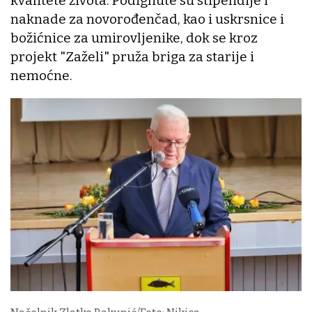
kvalitete života. Podignute su stipendije i
naknade za novorođenčad, kao i uskrsnice i
božićnice za umirovljenike, dok se kroz
projekt "Zaželi" pruža briga za starije i
nemoćne.