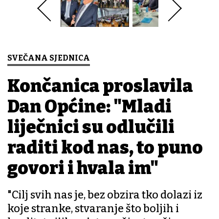
SVEČANA SJEDNICA
Končanica proslavila
Dan Općine: "Mladi
liječnici su odlučili
raditi kod nas, to puno
govori i hvala im"
"Cilj svih nas je, bez obzira tko dolazi iz
koje stranke, stvaranje što boljih i