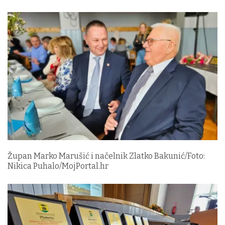
Župan Marko Marušić i načelnik Zlatko Bakunić/Foto:
Nikica Puhalo/MojPortal.hr