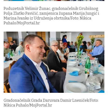
Poduzetnik Velimir Žunac, gradonačelnik Grubišnog
Polja Zlatko Pavičić, zamjenica župana Marija Jungić i
Marina Ivanko iz Udruženja obrtnika/Foto: Nikica
Puhalo/MojPortal.hr
Gradonačelnik Grada Daruvara Damir Lneniček/Foto:
Nikica Puhalo/MojPortal.hr