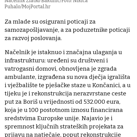
Načelnik Zlatko Bakunić/Foto: Nikica
Puhalo/MojPortal.hr
Za mlade su osigurani poticaji za
samozapošljavanje, a za poduzetnike poticaji
za razvoj poslovanja.
Načelnik je istaknuo i značajna ulaganja u
infrastrukturu: uređeni su društveni i
vatrogasni domovi, obnovljena je zgrada
ambulante, izgrađena su nova dječja igrališta
i vježbalište te pješačke staze u Končanici, a u
tijeku je i rekonstrukcija nerazvrstane ceste
put za Boriš u vrijednosti od 532.000 eura,
koja je u 100 postotnom iznosu financirana
sredstvima Europske unije. Najavio je i
spremnost ključnih strateških projekata za
prijavu na natječaje, poput rekonstrukcije