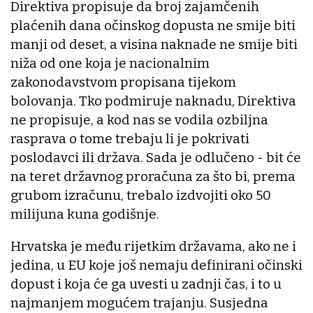
Direktiva propisuje da broj zajamčenih
plaćenih dana očinskog dopusta ne smije biti
manji od deset, a visina naknade ne smije biti
niža od one koja je nacionalnim
zakonodavstvom propisana tijekom
bolovanja. Tko podmiruje naknadu, Direktiva
ne propisuje, a kod nas se vodila ozbiljna
rasprava o tome trebaju li je pokrivati
poslodavci ili država. Sada je odlučeno - bit će
na teret državnog proračuna za što bi, prema
grubom izračunu, trebalo izdvojiti oko 50
milijuna kuna godišnje.
Hrvatska je među rijetkim državama, ako ne i
jedina, u EU koje još nemaju definirani očinski
dopust i koja će ga uvesti u zadnji čas, i to u
najmanjem mogućem trajanju. Susjedna