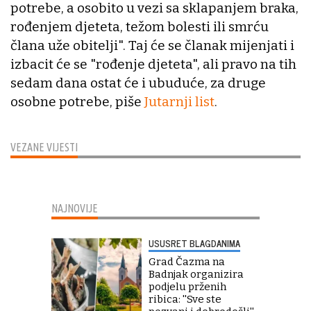
potrebe, a osobito u vezi sa sklapanjem braka,
rođenjem djeteta, težom bolesti ili smrću
člana uže obitelji". Taj će se članak mijenjati i
izbacit će se "rođenje djeteta", ali pravo na tih
sedam dana ostat će i ubuduće, za druge
osobne potrebe, piše
Jutarnji list
.
VEZANE VIJESTI
NAJNOVIJE
USUSRET BLAGDANIMA
Grad Čazma na
Badnjak organizira
podjelu prženih
ribica: ''Sve ste