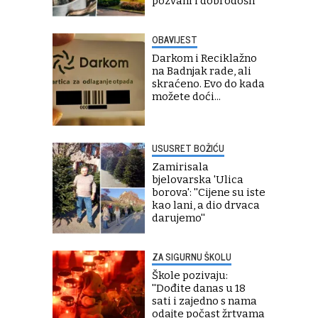
pozvani i dobrodošli''
OBAVIJEST
Darkom i Reciklažno
na Badnjak rade, ali
skraćeno. Evo do kada
možete doći...
USUSRET BOŽIĆU
Zamirisala
bjelovarska 'Ulica
borova': ''Cijene su iste
kao lani, a dio drvaca
darujemo''
ZA SIGURNU ŠKOLU
Škole pozivaju:
''Dođite danas u 18
sati i zajedno s nama
odajte počast žrtvama