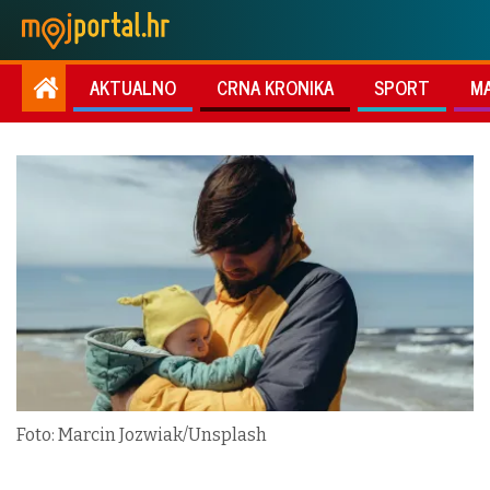
AKTUALNO
CRNA KRONIKA
SPORT
M
Foto: Marcin Jozwiak/Unsplash