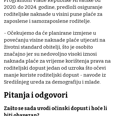
Programom Vlade Republike Hrvatske od
2020. do 2024. godine, predloži osiguranje
roditeljske naknade u visini pune plaće za
zaposlene i samozaposlene roditelje.
- Očekujemo da će planirane izmjene u
povećanju visine naknade plaće utjecati na
životni standard obitelji, što je osobito
značajno jer su nedovoljno visoki iznosi
naknada plaće za vrijeme korištenja prava na
roditeljski dopust jedan od uzroka što očevi
manje koriste roditeljski dopust - navode iz
Središnjeg ureda za demografiju i mlade.
Pitanja i odgovori
Zašto se sada uvodi očinski dopust i hoće li
biti obavezan?