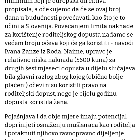
minimum koji je europska direktiva
propisala, a očekujemo da će se ovaj broj
dana u budućnosti povećavati, kao što je to
učinila Slovenija. Povećanjem limita naknade
za korištenje roditeljskog dopusta nadamo se
većem broju očeva koji će ga koristiti - navodi
Ivana Zanze iz Roda. Naime, upravo je
relativno niska naknada (5600 kuna) za
drugih šest mjeseci dopusta u dijelu slučajeva
bila glavni razlog zbog kojeg (obično bolje
plaćeni) očevi nisu koristili pravo na
roditeljski dopust, nego je cijelu godinu
dopusta koristila žena.
Pojašnjava i da obje mjere imaju potencijal
doprinijeti osnaženju muškaraca kao roditelja
i potaknuti njihovo ravnopravno dijeljenje