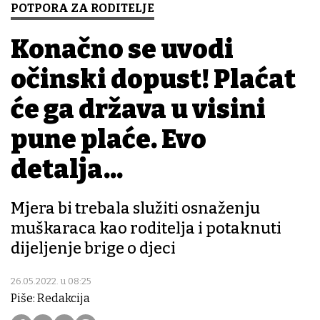
POTPORA ZA RODITELJE
Konačno se uvodi
očinski dopust! Plaćat
će ga država u visini
pune plaće. Evo
detalja...
Mjera bi trebala služiti osnaženju
muškaraca kao roditelja i potaknuti
dijeljenje brige o djeci
26.05.2022. u 08:25
Piše: Redakcija