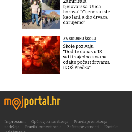
Zamirisala
bjelovarska 'Ulica
borova': ''Cijene su iste
kao lani, a dio drvaca
darujemo''
ZA SIGURNU ŠKOLU
Škole pozivaju:
''Dođite danas u 18
sati i zajedno s nama
odajte počast žrtvama
iz OŠ Prečko''
Impressum
Opći uvjeti korištenja
Pravila prenošenja
sadržaja
Pravila komentiranja
Zaštita privatnosti
Kontakt