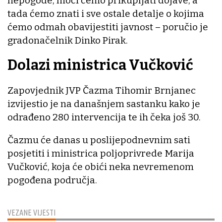
nepogode, moći ćemo prikupljati dojave, a
tada ćemo znati i sve ostale detalje o kojima
ćemo odmah obavijestiti javnost – poručio je
gradonačelnik Dinko Pirak.
Dolazi ministrica Vučković
Zapovjednik JVP Čazma Tihomir Brnjanec
izvijestio je na današnjem sastanku kako je
odrađeno 280 intervencija te ih čeka još 30.
Čazmu će danas u poslijepodnevnim sati
posjetiti i ministrica poljoprivrede Marija
Vučković, koja će obići neka nevremenom
pogođena područja.
VEZANE VIJESTI