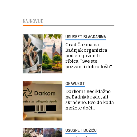
NAJNOVIJE
USUSRET BLAGDANIMA
Grad Čazma na
Badnjak organizira
podjelu prženih
ribica: ''Sve ste
pozvani i dobrodošli''
OBAVIJEST
Darkom i Reciklažno
na Badnjak rade, ali
skraćeno. Evo do kada
možete doći...
USUSRET BOŽIĆU