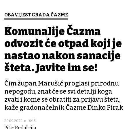
OBAVIJEST GRADA ČAZME
Komunalije Čazma
odvozit će otpad koji je
nastao nakon sanacije
šteta. Javite im se!
Čim župan Marušić proglasi prirodnu
nepogodu, znat će se svi detalji koga
zvati i kome se obratiti za prijavu šteta,
kaže gradonačelnik Čazme Dinko Pirak
20.09.2022. u 16:15
Piše: Redakcija