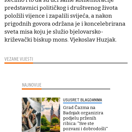
predstavnici političkog i društvenog života
položili vijence i zapalili svijeća, a nakon
prigodnih govora održana je i koncelebrirana
sveta misa koju je služio bjelovarsko-
križevački biskup mons. Vjekoslav Huzjak.
VEZANE VIJESTI
NAJNOVIJE
USUSRET BLAGDANIMA
Grad Čazma na
Badnjak organizira
podjelu prženih
ribica: ''Sve ste
pozvani i dobrodošli''