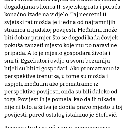
događajima s konca II. svjetskog rata i poraća
konačno izađe na vidjelo. Taj nesretni II.
svjetski rat možda je i jedna od najtamnijih
stranica u ljudskoj povijesti. Međutim, može
biti dobar primjer što se dogodi kada čovjek
pokuša zauzeti mjesto koje mu po naravi ne
pripada. A to je mjesto gospodara života i
smrti. Egzekutori ovdje u svom bezumlju
htjeli su biti ti gospodari. Ako promatramo iz
perspektive trenutka, u tome su možda i
uspjeli, međutim ako promatramo iz
perspektive povijesti, onda su bili daleko od
toga. Povijest ih je pomela, kao da ih nikada
nije ni bilo, a žrtva je dobila pravo mjesto u toj
povijesti, pored ostalog istaknuo je Štefović.
Recimo i to da su uči same komemoracije