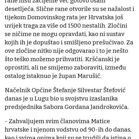
rane nisu zacijelile već gotovo osam
desetljeća. Slične rane otvorile su se nažalost i
tijekom Domovinskog rata jer Hrvatska još
uvijek traga za više od 1500 nestalih. Zločini
se ničime ne mogu opravdati, kao ni sustav
kojih ih je dopuštao i smišljeno prešućivao. Za
ove zločine nitko nije odgovarao i to je nešto
što teško možemo prihvatiti. Kršćanski je
oprostiti, ali ne smijemo zaboraviti, između
ostalog istaknuo je župan Marušić.
Načelnik Općine Štefanje Silvestar Štefović
danas je u Lugu bio u svojstvu izaslanika
predsjednika Sabora Gordana Jandrokovića.
- Zahvaljujem svim članovima Matice
hrvatske i njenom vodstvu od 90-ih do danas,
kao i svima onima koji su se trudili da istina o