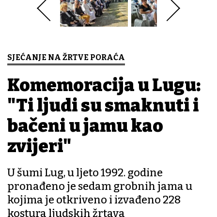
SJEĆANJE NA ŽRTVE PORAĆA
Komemoracija u Lugu:
"Ti ljudi su smaknuti i
bačeni u jamu kao
zvijeri"
U šumi Lug, u ljeto 1992. godine
pronađeno je sedam grobnih jama u
kojima je otkriveno i izvađeno 228
kostura ljudskih žrtava