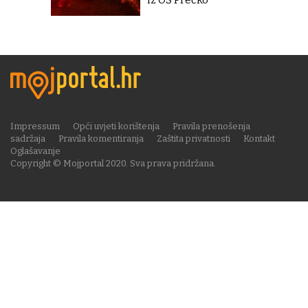
iz OŠ Prečko''
Impressum
Opći uvjeti korištenja
Pravila prenošenja
sadržaja
Pravila komentiranja
Zaštita privatnosti
Kontakt
Oglašavanje
Copyright © Mojportal 2020. Sva prava pridržana.