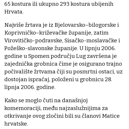
65 kostura ili ukupno 293 kostura ubijenih
Hrvata.
Najviše žrtava je iz Bjelovarsko–bilogorske i
Koprivničko–križevačke županije, zatim
Virovitičko-podravske, Sisačko-moslavačke i
Požeško-slavonske županije. U lipnju 2006.
godine u Spomen području Lug završena je
zajednička grobnica čime je osigurano trajno
počivalište žrtvama čiji su posmrtni ostaci, uz
dostojan ispraćaj, položeni u grobnicu 28.
lipnja 2006. godine.
Kako se moglo čuti na današnjoj
komemoraciji, među najzaslužnijima za
otkrivanje ovog zločini bili su članovi Matice
hrvatske.