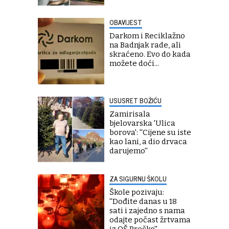
OBAVIJEST
Darkom i Reciklažno
na Badnjak rade, ali
skraćeno. Evo do kada
možete doći...
USUSRET BOŽIĆU
Zamirisala
bjelovarska 'Ulica
borova': ''Cijene su iste
kao lani, a dio drvaca
darujemo''
ZA SIGURNU ŠKOLU
Škole pozivaju:
''Dođite danas u 18
sati i zajedno s nama
odajte počast žrtvama