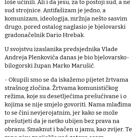
loše učinili. Ali i da jesu, za to postoji sud, a ne
sud strojnice. Antifašizam je jedno, a
komunizam, ideologija, mržnja nešto sasvim
drugo, pored ostalog naglasio je bjelovarski
gradonačelnik Dario Hrebak.
U svojstvu izaslanika predsjednika Vlade
Andreja Plenkovića danas je bio bjelovarsko-
bilogorski župan Marko Marušić.
- Okupili smo se da iskažemo pijetet žrtvama
strašnog zločina. Žrtvama komunističkog
režima, koje su desetljećima prešućivane i o
kojima se nije smjelo govoriti. Nama mlađima
to se čini nevjerojatnim, jer kako se može
prešutjeti da je netko ubijen bez prava na
obranu. Smaknut i bačen u jamu, kao zvijer. Te