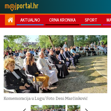
AKTUALNO
CRNA KRONIKA
SPORT
M
Komemoracija u Lugu/ Foto: Deni Marčinković