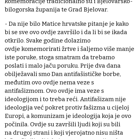
komemoracije tradicionalno su i Bjelovarsko-
bilogorska županija te Grad Bjelovar.
- Da nije bilo Matice hrvatske pitanje je kako
bi se sve ovo ovdje završilo i da li bi se ikada
otkrilo. Svake godine dolazimo
ovdje komemorirati žrtve i šaljemo više manje
iste poruke, stoga smatram da trebamo
poslati i malo jaču poruku. Prije dva dana
obilježavali smo Dan antifašističke borbe,
međutim ovo ovdje nema veze s
antifašizmom. Ovo ovdje ima veze s
ideologijom i to treba reći. Antifašizam nije
ideologija već pokret protiv fašizma u cijeloj
Europi, a komunizam je ideologija koja je ovo
počinila. Ovdje su završili ljudi koji su bili
na drugoj strani i koji vjerojatno nisu ništa