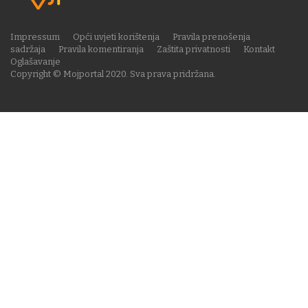
Impressum
Opći uvjeti korištenja
Pravila prenošenja
sadržaja
Pravila komentiranja
Zaštita privatnosti
Kontakt
Oglašavanje
Copyright © Mojportal 2020. Sva prava pridržana.