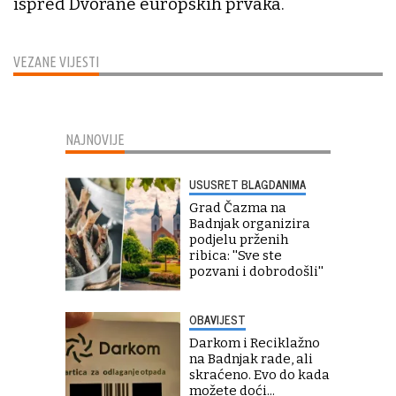
ispred Dvorane europskih prvaka.
VEZANE VIJESTI
NAJNOVIJE
USUSRET BLAGDANIMA
Grad Čazma na
Badnjak organizira
podjelu prženih
ribica: ''Sve ste
pozvani i dobrodošli''
OBAVIJEST
Darkom i Reciklažno
na Badnjak rade, ali
skraćeno. Evo do kada
možete doći...