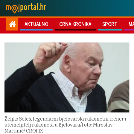
AKTUALNO
CRNA KRONIKA
SPORT
M
Željko Seleš, legendarni bjelovarski rukometni trener i
utemeljitelj rukometa u Bjelovaru/Foto: Miroslav
Martinić/ CROPIX