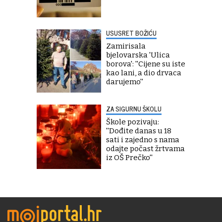
USUSRET BOŽIĆU
Zamirisala
bjelovarska 'Ulica
borova': ''Cijene su iste
kao lani, a dio drvaca
darujemo''
ZA SIGURNU ŠKOLU
Škole pozivaju:
''Dođite danas u 18
sati i zajedno s nama
odajte počast žrtvama
iz OŠ Prečko''