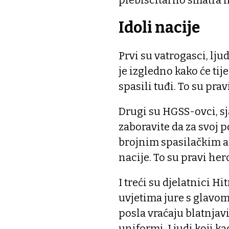
Idoli nacije
Prvi su vatrogasci, lju
je izgledno kako će ti
spasili tuđi. To su prav
Drugi su HGSS-ovci, sj
zaboravite da za svoj 
brojnim spasilačkim a
nacije. To su pravi hero
I treći su djelatnici H
uvjetima jure s glavom 
posla vraćaju blatnjavi
uniformi. Ljudi koji k