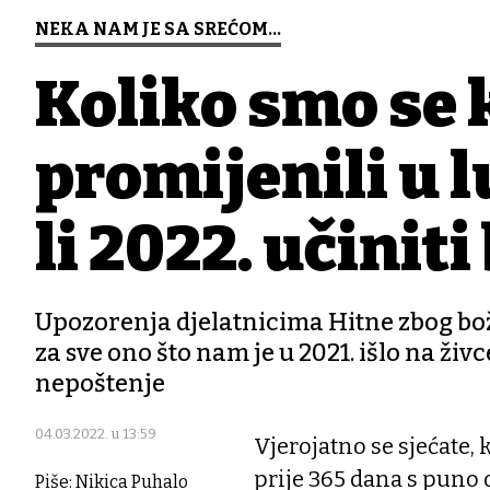
NEKA NAM JE SA SREĆOM...
Koliko smo se 
promijenili u 
li 2022. učiniti
Upozorenja djelatnicima Hitne zbog boži
za sve ono što nam je u 2021. išlo na živ
nepoštenje
04.03.2022. u 13:59
Vjerojatno se sjećate, 
prije 365 dana s puno
Piše: Nikica Puhalo