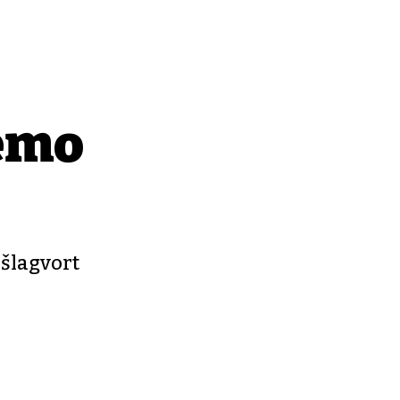
žemo
išlagvort