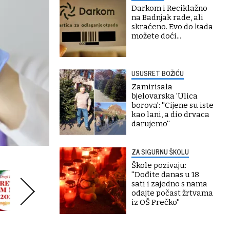
Darkom i Reciklažno
na Badnjak rade, ali
skraćeno. Evo do kada
možete doći...
USUSRET BOŽIĆU
Zamirisala
bjelovarska 'Ulica
borova': ''Cijene su iste
kao lani, a dio drvaca
darujemo''
ZA SIGURNU ŠKOLU
Škole pozivaju:
''Dođite danas u 18
sati i zajedno s nama
odajte počast žrtvama
iz OŠ Prečko''