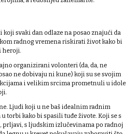
di koji svaki dan odlaze na posao znajući da
jekom radnog vremena riskirati život kako bi
i heroji.
ajno organizirani volonteri (da, da, ne
posao ne dobivaju ni kune) koji su se svojim
kcijama i velikim srcima prometnuli u idole
ji.
itne. Ljudi koji u ne baš idealnim radnim
u torbi kako bi spasili tuđe živote. Koji se s
, prljavi, s ljudskim izlučevinama po radnoj
ada legnu u krevet pokušavaju zaboraviti što