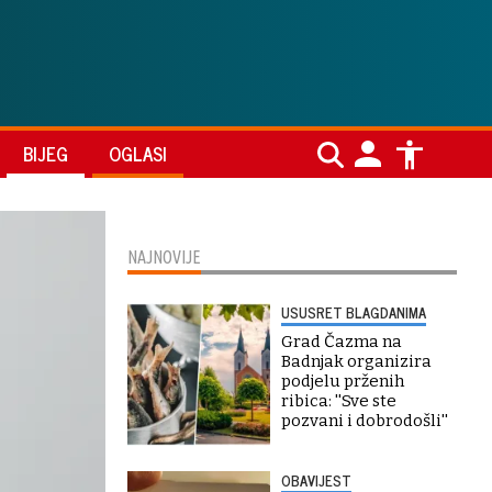
BIJEG
OGLASI
NAJNOVIJE
USUSRET BLAGDANIMA
Grad Čazma na
Badnjak organizira
podjelu prženih
ribica: ''Sve ste
pozvani i dobrodošli''
OBAVIJEST