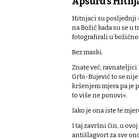
Apsurd s Hitn
Hitnjaci su posljednji
na Božić kada su se u 
fotografirali u božićno
Bez maski.
Znate već, ravnateljic
Grbi-Bujević to se nije
kršenjem mjera pa je p
to više ne ponovi«.
Iako je ona iste te mj
I taj završni čin, u ov
antišlagvort za sve ono