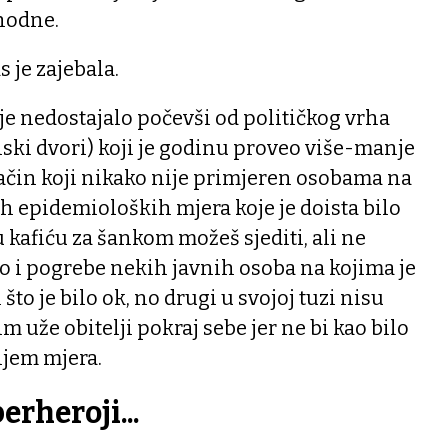
thodne.
s je zajebala.
e nedostajalo počevši od političkog vrha
ski dvori) koji je godinu proveo više-manje
ačin koji nikako nije primjeren osobama na
ih epidemioloških mjera koje je doista bilo
kafiću za šankom možeš sjediti, ali ne
mo i pogrebe nekih javnih osoba na kojima je
i što je bilo ok, no drugi u svojoj tuzi nisu
m uže obitelji pokraj sebe jer ne bi kao bilo
njem mjera.
erheroji...