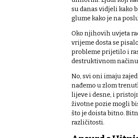
su danas vidjeli kako b
glume kako je na poslu 
Oko njihovih uvjeta ra
vrijeme dosta se pisal
probleme prijetilo i r
destruktivnom načinu 
No, svi oni imaju zaje
nađemo u zlom trenutku:
lijeve i desne, i prist
životne pozie mogli bi
što je doista bitno. Bi
različitosti.