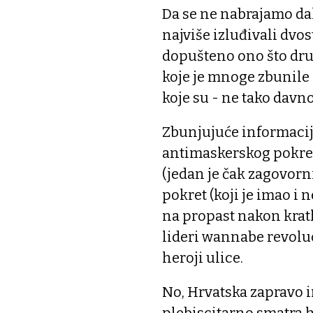
Da se ne nabrajamo dalje
najviše izluđivali dvos
dopušteno ono što dru
koje je mnoge zbunile 
koje su - ne tako davn
Zbunjujuće informacije
antimaskerskog pokreta
(jedan je čak zagovorni
pokret (koji je imao i
na propast nakon krat
lideri wannabe revoluc
heroji ulice.
No, Hrvatska zapravo i
plebiscitarno smatra h