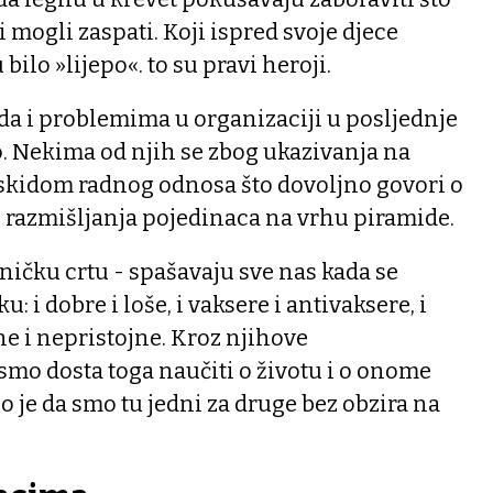
i mogli zaspati. Koji ispred svoje djece
bilo »lijepo«. to su pravi heroji.
da i problemima u organizaciji u posljednje
o. Nekima od njih se zbog ukazivanja na
askidom radnog odnosa što dovoljno govori o
razmišljanja pojedinaca na vrhu piramide.
dničku crtu - spašavaju sve nas kada se
 i dobre i loše, i vaksere i antivaksere, i
ojne i nepristojne. Kroz njihove
smo dosta toga naučiti o životu i o onome
tno je da smo tu jedni za druge bez obzira na