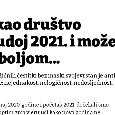
kao društvo
ludoj 2021. i mo
 boljom...
ćnih čestitki bez maski svojevrstan je ant
ce: nejednakost, nelogičnost, nedosljednost,
kraj 2020. godine i početak 2021. dočekali smo
 optimizma vjerujući kako nova godina ne