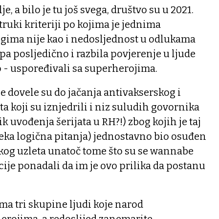
, a bilo je tu još svega, društvo su u 2021.
truki kriteriji po kojima je jednima
gima nije kao i nedosljednost u odlukama
pa posljedično i razbila povjerenje u ljude
o - uspoređivali sa superherojima.
 dovele su do jačanja antivakserskog i
 koji su iznjedrili i niz suludih govornika
k uvođenja šerijata u RH?!) zbog kojih je taj
 neka logična pitanja) jednostavno bio osuđen
kog uzleta unatoč tome što su se wannabe
ije ponadali da im je ovo prilika da postanu
ma tri skupine ljudi koje narod
erojima, a redoslijed zanemarite.