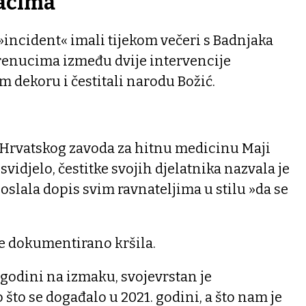
jacima
 »incident« imali tijekom večeri s Badnjaka
trenucima između dvije intervencije
m dekoru i čestitali narodu Božić.
i Hrvatskog zavoda za hitnu medicinu Maji
 svidjelo, čestitke svojih djelatnika nazvala je
oslala dopis svim ravnateljima u stilu »da se
ere dokumentirano kršila.
oj godini na izmaku, svojevrstan je
 što se događalo u 2021. godini, a što nam je