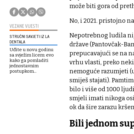
može biti gora od pre
No, i 2021. pristojno na
VEZANE VIJESTI
Nepotrebnog ludila nij
STRUČNI SAVJETI IZ LA
DENTALA
države (Pantovčak-Ban
Uđite u novu godinu
prepucavajući se na n
sa svježim licem: evo
kako ga pomladiti
vrhu vlasti, preko nek
jednostavnim
nemoguće razumjeti (u 
postupkom...
smiješ stajati). Pamti
bilo i više od 1000 ljud
smjeli imati nikoga osi
ok da šire zarazu krše
Bili jednom sup