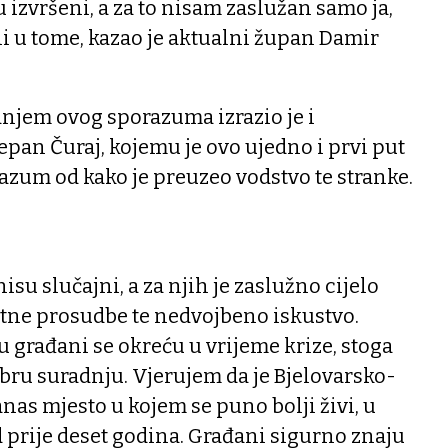
 izvršeni, a za to nisam zaslužan samo ja,
li u tome, kazao je aktualni župan Damir
anjem ovog sporazuma izrazio je i
pan Čuraj, kojemu je ovo ujedno i prvi put
azum od kako je preuzeo vodstvo te stranke.
isu slučajni, a za njih je zaslužno cijelo
tne prosudbe te nedvojbeno iskustvo.
 građani se okreću u vrijeme krize, stoga
ru suradnju. Vjerujem da je Bjelovarsko-
nas mjesto u kojem se puno bolji živi, u
 prije deset godina. Građani sigurno znaju