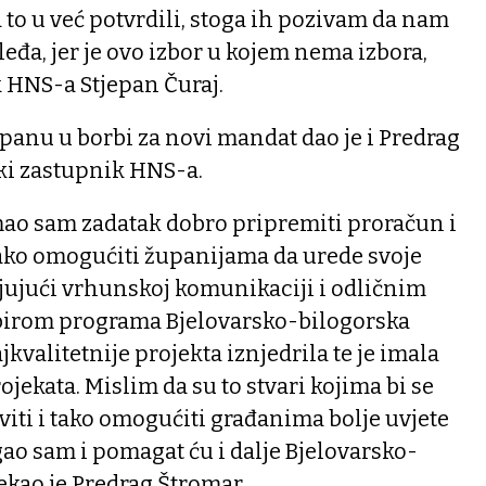
 a to u već potvrdili, stoga ih pozivam da nam
eđa, jer je ovo izbor u kojem nema izbora,
 HNS-a Stjepan Čuraj.
anu u borbi za novi mandat dao je i Predrag
ski zastupnik HNS-a.
mao sam zadatak dobro pripremiti proračun i
tako omogućiti županijama da urede svoje
ljujući vrhunskoj komunikaciji i odličnim
birom programa Bjelovarsko-bilogorska
jkvalitetnije projekta iznjedrila te je imala
jekata. Mislim da su to stvari kojima bi se
aviti i tako omogućiti građanima bolje uvjete
gao sam i pomagat ću i dalje Bjelovarsko-
rekao je Predrag Štromar.