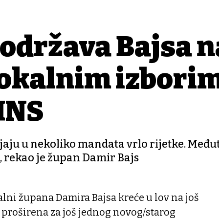
 podržava Bajsa n
lokalnim izbori
 HNS
ljaju u nekoliko mandata vrlo rijetke. Među
, rekao je župan Damir Bajs
alni župana Damira Bajsa kreće u lov na još
 proširena za još jednog novog/starog