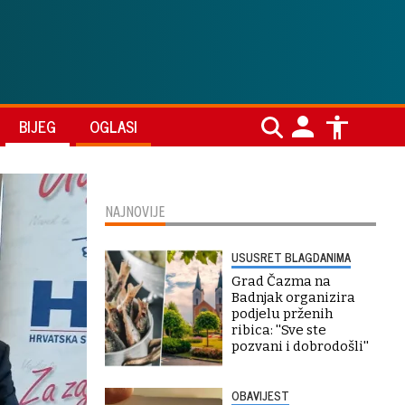
BIJEG
OGLASI
NAJNOVIJE
USUSRET BLAGDANIMA
Grad Čazma na
Badnjak organizira
podjelu prženih
ribica: ''Sve ste
pozvani i dobrodošli''
OBAVIJEST