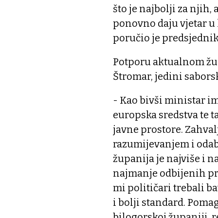
što je najbolji za njih,
ponovno daju vjetar u l
poručio je predsjednik
Potporu aktualnom žup
Štromar, jedini sabor
- Kao bivši ministar i
europska sredstva te 
javne prostore. Zahva
razumijevanjem i oda
županija je najviše i na
najmanje odbijenih pro
mi političari trebali b
i bolji standard. Poma
bilogorskoj županiji, 