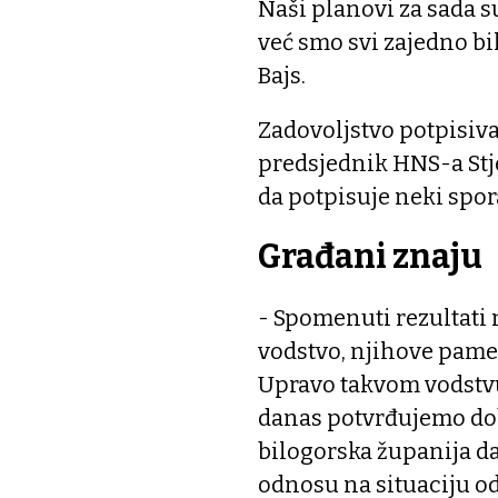
Naši planovi za sada su
već smo svi zajedno bi
Bajs.
Zadovoljstvo potpisiv
predsjednik HNS-a Stje
da potpisuje neki spor
Građani znaju
- Spomenuti rezultati n
vodstvo, njihove pame
Upravo takvom vodstvu
danas potvrđujemo dob
bilogorska županija da
odnosu na situaciju od