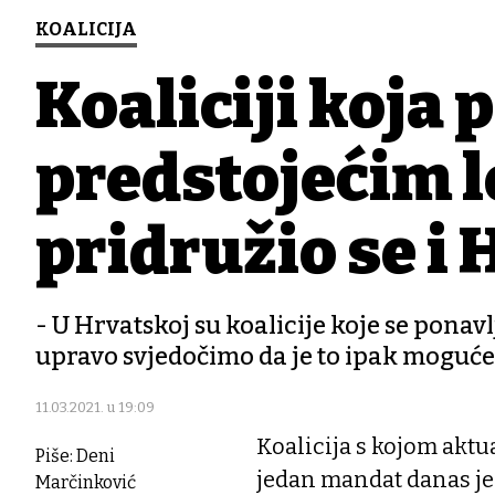
KOALICIJA
Koaliciji koja
predstojećim 
pridružio se i
- U Hrvatskoj su koalicije koje se ponav
upravo svjedočimo da je to ipak moguće
11.03.2021. u 19:09
Koalicija s kojom aktu
Piše: Deni
jedan mandat danas je
Marčinković