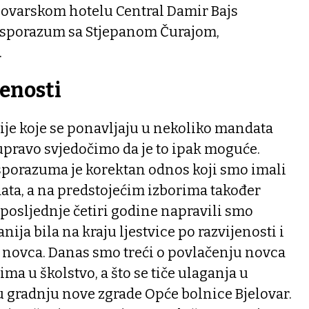
elovarskom hotelu Central Damir Bajs
ki sporazum sa Stjepanom Čurajom,
.
jenosti
cije koje se ponavljaju u nekoliko mandata
 upravo svjedočimo da je to ipak moguće.
 sporazuma je korektan odnos koji smo imali
ta, a na predstojećim izborima također
posljednje četiri godine napravili smo
nija bila na kraju ljestvice po razvijenosti i
novca. Danas smo treći o povlačenju novca
ima u školstvo, a što se tiče ulaganja u
 gradnju nove zgrade Opće bolnice Bjelovar.