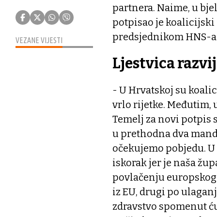
partnera. Naime, u bj
potpisao je koalicijs
predsjednikom HNS-a
VEZANE VIJESTI
Ljestvica razvi
- U Hrvatskoj su koali
vrlo rijetke. Međutim,
Temelj za novi potpis
u prethodna dva manda
očekujemo pobjedu. U 
iskorak jer je naša župa
povlačenju europskog 
iz EU, drugi po ulaganj
zdravstvo spomenut ću