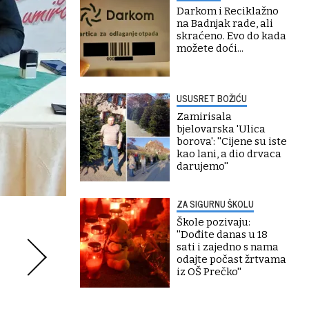
Darkom i Reciklažno
na Badnjak rade, ali
skraćeno. Evo do kada
možete doći...
USUSRET BOŽIĆU
Zamirisala
bjelovarska 'Ulica
borova': ''Cijene su iste
kao lani, a dio drvaca
darujemo''
ZA SIGURNU ŠKOLU
Škole pozivaju:
''Dođite danas u 18
sati i zajedno s nama
odajte počast žrtvama
iz OŠ Prečko''