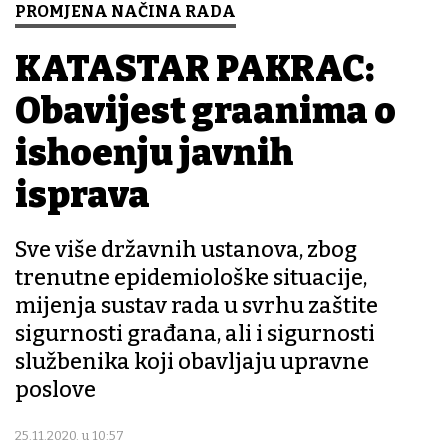
PROMJENA NAČINA RADA
KATASTAR PAKRAC:
Obavijest građanima o
ishođenju javnih
isprava
Sve više državnih ustanova, zbog
trenutne epidemiološke situacije,
mijenja sustav rada u svrhu zaštite
sigurnosti građana, ali i sigurnosti
službenika koji obavljaju upravne
poslove
25.11.2020. u 10:57