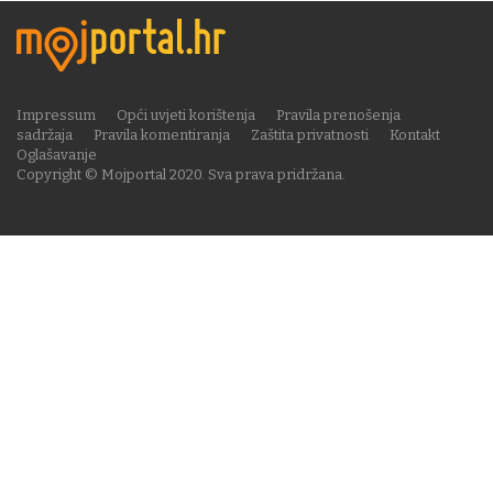
Impressum
Opći uvjeti korištenja
Pravila prenošenja
sadržaja
Pravila komentiranja
Zaštita privatnosti
Kontakt
Oglašavanje
Copyright © Mojportal 2020. Sva prava pridržana.