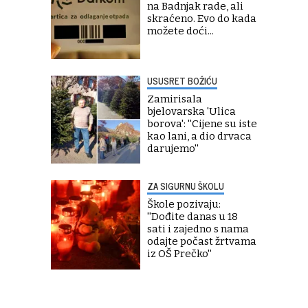
na Badnjak rade, ali
skraćeno. Evo do kada
možete doći...
USUSRET BOŽIĆU
Zamirisala
bjelovarska 'Ulica
borova': ''Cijene su iste
kao lani, a dio drvaca
darujemo''
ZA SIGURNU ŠKOLU
Škole pozivaju:
''Dođite danas u 18
sati i zajedno s nama
odajte počast žrtvama
iz OŠ Prečko''