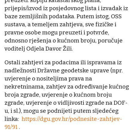
preuzeti: kopiju katastarskog plana,
prijepis/izvod iz posjedovnog lista i izvadak iz
baze zemljišnih podataka. Putem istog, OSS
sustava, a temeljem zahtjeva, sve fizičke i
pravne osobe mogu preuzeti i potvrde,
odnosno rješenja o kućnom broju, poručuje
voditelj Odjela Davor Žili.
Ostali zahtjevi za podacima ili ispravama iz
nadležnosti Državne geodetske uprave (npr.
uvjerenje o nositeljima prava na
nekretninama, zahtjev za određivanje kućnog
broja zgrade, uvjerenje o kućnom broju
zgrade, uvjerenje o vidljivosti zgrade na DOF-
u, i sl.), mogu se podnijeti putem sljedećeg
linka:
https://dgu.gov.hr/podnesite-zahtjev-
91/91
.