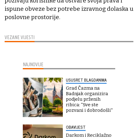
pozivaju korisnike da ostvare svoja prava i
ispune obveze bez potrebe izravnog dolaska u
poslovne prostorije.
VEZANE VIJESTI
NAJNOVIJE
USUSRET BLAGDANIMA
Grad Čazma na
Badnjak organizira
podjelu prženih
ribica: ''Sve ste
pozvani i dobrodošli''
OBAVIJEST
Darkom i Reciklažno