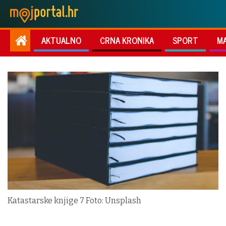
AKTUALNO
CRNA KRONIKA
SPORT
M
Katastarske knjige 7 Foto: Unsplash