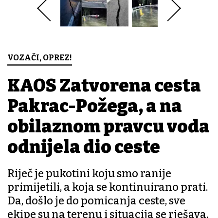
VOZAČI, OPREZ!
KAOS Zatvorena cesta
Pakrac-Požega, a na
obilaznom pravcu voda
odnijela dio ceste
Riječ je pukotini koju smo ranije
primijetili, a koja se kontinuirano prati.
Da, došlo je do pomicanja ceste, sve
ekipe su na terenu i situacija se rješava,