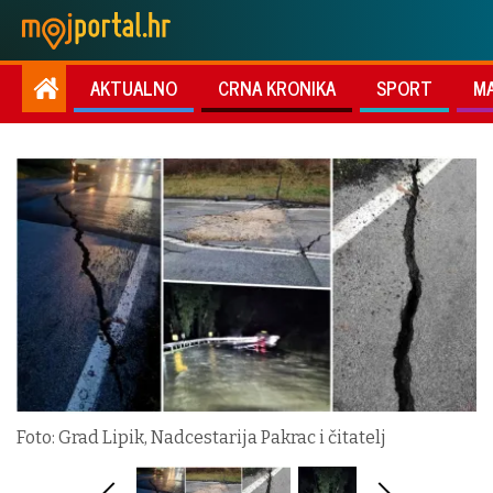
AKTUALNO
CRNA KRONIKA
SPORT
M
Foto: Grad Lipik, Nadcestarija Pakrac i čitatelj