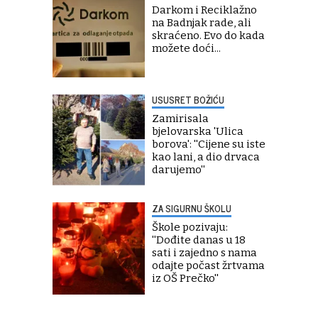
Darkom i Reciklažno
na Badnjak rade, ali
skraćeno. Evo do kada
možete doći...
USUSRET BOŽIĆU
Zamirisala
bjelovarska 'Ulica
borova': ''Cijene su iste
kao lani, a dio drvaca
darujemo''
ZA SIGURNU ŠKOLU
Škole pozivaju:
''Dođite danas u 18
sati i zajedno s nama
odajte počast žrtvama
iz OŠ Prečko''