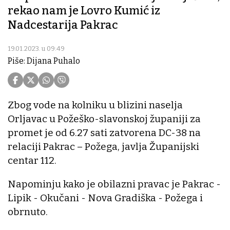
rekao nam je Lovro Kumić iz
Nadcestarija Pakrac
19.01.2023. u 09:49
Piše: Dijana Puhalo
Zbog vode na kolniku u blizini naselja
Orljavac u Požeško-slavonskoj županiji za
promet je od 6.27 sati zatvorena DC-38 na
relaciji Pakrac – Požega, javlja Županijski
centar 112.
Napominju kako je obilazni pravac je Pakrac -
Lipik - Okučani - Nova Gradiška - Požega i
obrnuto.