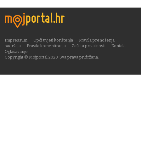
Impressum
Opći uvjeti korištenja
Pravila prenošenja
sadržaja
Pravila komentiranja
Zaštita privatnosti
Kontakt
Oglašavanje
Copyright © Mojportal 2020. Sva prava pridržana.