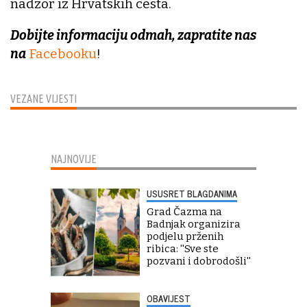
nadzor iz Hrvatskih cesta.
Dobijte informaciju odmah, zapratite nas
na
Facebooku
!
VEZANE VIJESTI
NAJNOVIJE
USUSRET BLAGDANIMA
Grad Čazma na
Badnjak organizira
podjelu prženih
ribica: ''Sve ste
pozvani i dobrodošli''
OBAVIJEST