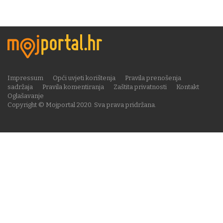
Impressum
Opći uvjeti korištenja
Pravila prenošenja
sadržaja
Pravila komentiranja
Zaštita privatnosti
Kontakt
Oglašavanje
Copyright © Mojportal 2020. Sva prava pridržana.