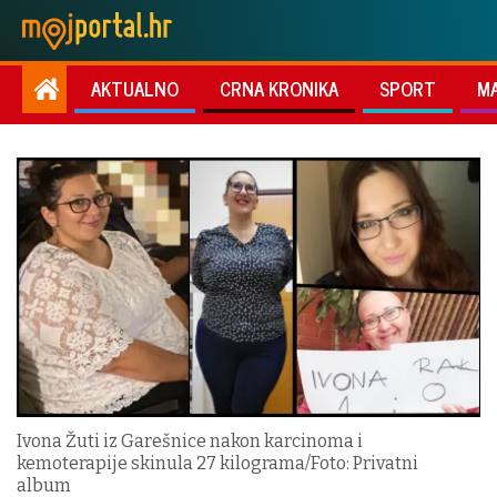
AKTUALNO
CRNA KRONIKA
SPORT
M
Ivona Žuti iz Garešnice nakon karcinoma i
kemoterapije skinula 27 kilograma/Foto: Privatni
album