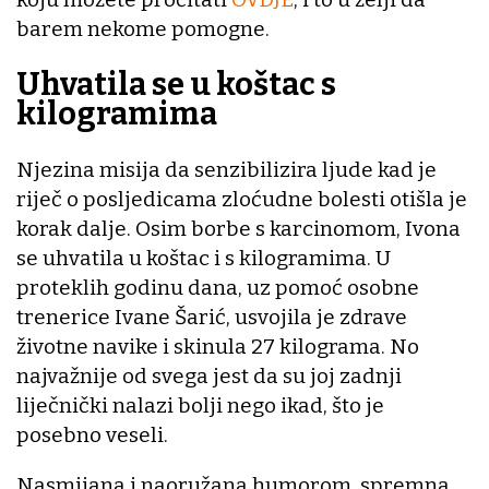
barem nekome pomogne.
Uhvatila se u koštac s
kilogramima
Njezina misija da senzibilizira ljude kad je
riječ o posljedicama zloćudne bolesti otišla je
korak dalje. Osim borbe s karcinomom, Ivona
se uhvatila u koštac i s kilogramima. U
proteklih godinu dana, uz pomoć osobne
trenerice Ivane Šarić, usvojila je zdrave
životne navike i skinula 27 kilograma. No
najvažnije od svega jest da su joj zadnji
liječnički nalazi bolji nego ikad, što je
posebno veseli.
Nasmijana i naoružana humorom, spremna