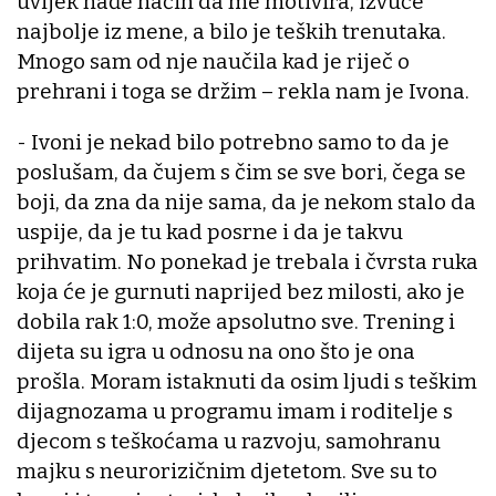
uvijek nađe način da me motivira, izvuče
najbolje iz mene, a bilo je teških trenutaka.
Mnogo sam od nje naučila kad je riječ o
prehrani i toga se držim – rekla nam je Ivona.
- Ivoni je nekad bilo potrebno samo to da je
poslušam, da čujem s čim se sve bori, čega se
boji, da zna da nije sama, da je nekom stalo da
uspije, da je tu kad posrne i da je takvu
prihvatim. No ponekad je trebala i čvrsta ruka
koja će je gurnuti naprijed bez milosti, ako je
dobila rak 1:0, može apsolutno sve. Trening i
dijeta su igra u odnosu na ono što je ona
prošla. Moram istaknuti da osim ljudi s teškim
dijagnozama u programu imam i roditelje s
djecom s teškoćama u razvoju, samohranu
majku s neurorizičnim djetetom. Sve su to