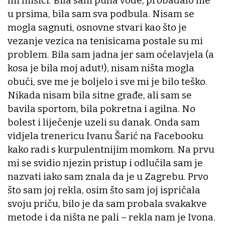
mi mišići. Bila sam puna vode, probadalo me
u prsima, bila sam sva podbula. Nisam se
mogla sagnuti, osnovne stvari kao što je
vezanje vezica na tenisicama postale su mi
problem. Bila sam jadna jer sam oćelavjela (a
kosa je bila moj adut!), nisam ništa mogla
obući, sve me je boljelo i sve mi je bilo teško.
Nikada nisam bila sitne građe, ali sam se
bavila sportom, bila pokretna i agilna. No
bolest i liječenje uzeli su danak. Onda sam
vidjela trenericu Ivanu Šarić na Facebooku
kako radi s kurpulentnijim momkom. Na prvu
mi se svidio njezin pristup i odlučila sam je
nazvati iako sam znala da je u Zagrebu. Prvo
što sam joj rekla, osim što sam joj ispričala
svoju priču, bilo je da sam probala svakakve
metode i da ništa ne pali – rekla nam je Ivona.