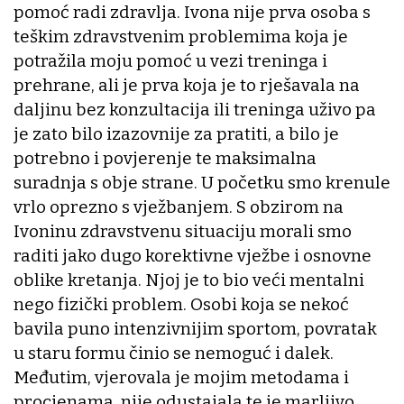
pomoć radi zdravlja. Ivona nije prva osoba s
teškim zdravstvenim problemima koja je
potražila moju pomoć u vezi treninga i
prehrane, ali je prva koja je to rješavala na
daljinu bez konzultacija ili treninga uživo pa
je zato bilo izazovnije za pratiti, a bilo je
potrebno i povjerenje te maksimalna
suradnja s obje strane. U početku smo krenule
vrlo oprezno s vježbanjem. S obzirom na
Ivoninu zdravstvenu situaciju morali smo
raditi jako dugo korektivne vježbe i osnovne
oblike kretanja. Njoj je to bio veći mentalni
nego fizički problem. Osobi koja se nekoć
bavila puno intenzivnijim sportom, povratak
u staru formu činio se nemoguć i dalek.
Međutim, vjerovala je mojim metodama i
procjenama, nije odustajala te je marljivo